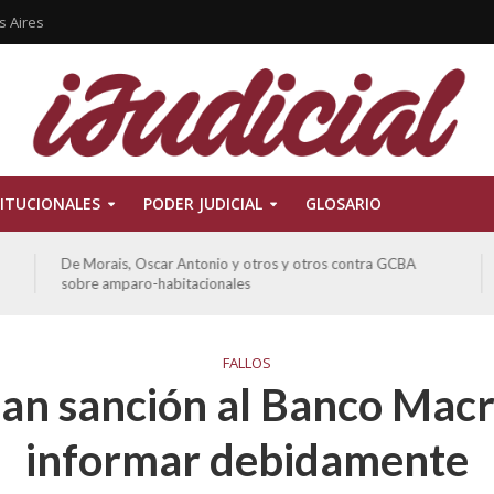
s Aires
ITUCIONALES
PODER JUDICIAL
GLOSARIO
De Morais, Oscar Antonio y otros y otros contra GCBA
sobre amparo-habitacionales
FALLOS
an sanción al Banco Macr
informar debidamente