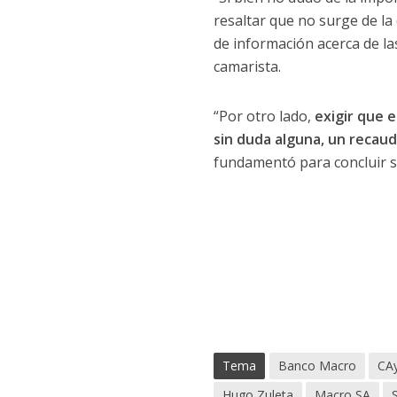
resaltar que no surge de la
de información acerca de la
camarista.
“Por otro lado,
exigir que 
sin duda alguna, un recau
fundamentó para concluir s
Tema
Banco Macro
CA
Hugo Zuleta
Macro SA
S