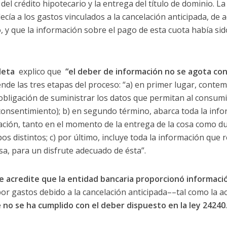
 del crédito hipotecario y la entrega del título de dominio. L
cía a los gastos vinculados a la cancelación anticipada, de 
, y que la información sobre el pago de esta cuota había sido
leta
explico que
“el deber de información no se agota con 
nde las tres etapas del proceso: “a) en primer lugar, contem
la obligación de suministrar los datos que permitan al consum
 consentimiento); b) en segundo término, abarca toda la info
ación, tanto en el momento de la entrega de la cosa como du
pos distintos; c) por último, incluye toda la información que 
a, para un disfrute adecuado de ésta”.
e acredite que la entidad bancaria proporcionó informaci
por gastos debido a la cancelación anticipada––tal como la a
e
no se ha cumplido con el deber dispuesto en la ley 24240
.