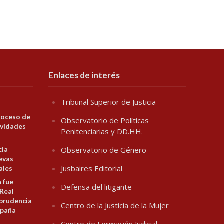
Enlaces de interés
Tribunal Superior de Justicia
roceso de
Observatorio de Políticas
ividades
Penitenciarias y DD.HH.
cia
Observatorio de Género
evas
Jusbaires Editorial
ales
n fue
Defensa del litigante
 Real
prudencia
Centro de la Justicia de la Mujer
spaña
Centro de Formación Judicial