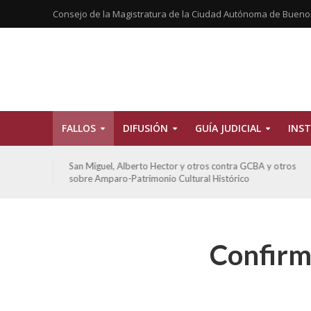
Consejo de la Magistratura de la Ciudad Autónoma de Bueno
FALLOS
DIFUSIÓN
GUÍA JUDICIAL
INST
tros
San Miguel, Alberto Hector y otros contra GCBA y otros
sobre Amparo-Patrimonio Cultural Histórico
Confirm