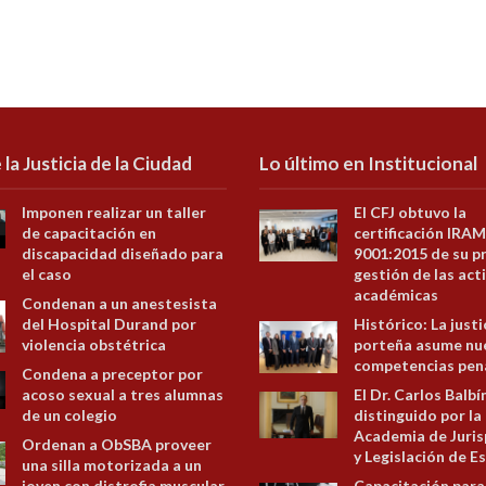
 la Justicia de la Ciudad
Lo último en Institucional
Imponen realizar un taller
El CFJ obtuvo la
de capacitación en
certificación IRAM
discapacidad diseñado para
9001:2015 de su p
el caso
gestión de las act
académicas
Condenan a un anestesista
del Hospital Durand por
Histórico: La justi
violencia obstétrica
porteña asume nu
competencias pen
Condena a preceptor por
acoso sexual a tres alumnas
El Dr. Carlos Balbí
de un colegio
distinguido por la
Academia de Juris
Ordenan a ObSBA proveer
y Legislación de E
una silla motorizada a un
joven con distrofia muscular
Capacitación para