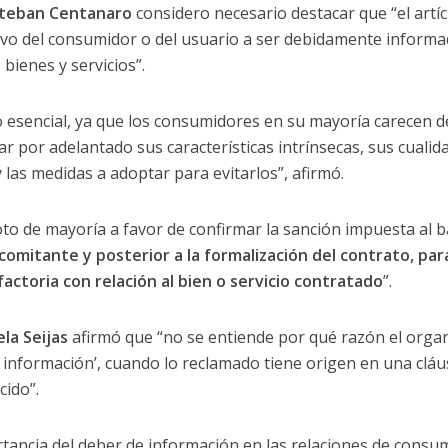
teban Centanaro
considero necesario destacar que “el artícu
ivo del consumidor o del usuario a ser debidamente informa
 bienes y servicios”.
o esencial, ya que los consumidores en su mayoría carecen d
r por adelantado sus características intrínsecas, sus cualid
las medidas a adoptar para evitarlos”, afirmó.
to de mayoría a favor de confirmar la sanción impuesta al b
comitante y posterior a la formalización del contrato, pa
actoria con relación al bien o servicio contratado
”.
la Seijas
afirmó que “no se entiende por qué razón el org
 información’, cuando lo reclamado tiene origen en una cláus
ido”.
rtancia del deber de información en las relaciones de cons