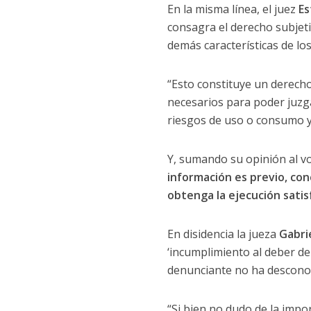
En la misma línea, el juez
Es
consagra el derecho subjet
demás características de los
“Esto constituye un derech
necesarios para poder juzga
riesgos de uso o consumo y 
Y, sumando su opinión al vo
información es previo, con
obtenga la ejecución satisf
En disidencia la jueza
Gabrie
‘incumplimiento al deber de
denunciante no ha desconoc
“Si bien no dudo de la impo