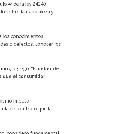
lo 4º de la ley 24240
do sobre la naturaleza y
e los conocimientos
ades o defectos, conocer los
anco, agregó: “
El deber de
ra que el consumidor
anismo imputó
ula del contrato que la
umo, considero fundamental