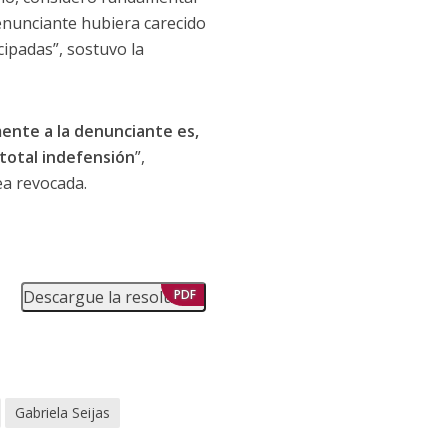
denunciante hubiera carecido
cipadas”, sostuvo la
mente a la denunciante es,
total indefensión
”,
ea revocada.
Descargue la resolución
PDF
Gabriela Seijas