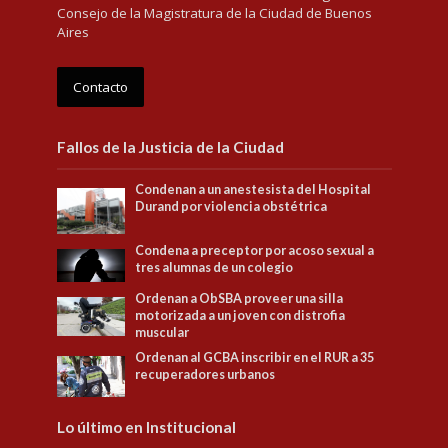
Consejo de la Magistratura de la Ciudad de Buenos
Aires
Contacto
Fallos de la Justicia de la Ciudad
Condenan a un anestesista del Hospital
Durand por violencia obstétrica
Condena a preceptor por acoso sexual a
tres alumnas de un colegio
Ordenan a ObSBA proveer una silla
motorizada a un joven con distrofia
muscular
Ordenan al GCBA inscribir en el RUR a 35
recuperadores urbanos
Lo último en Institucional