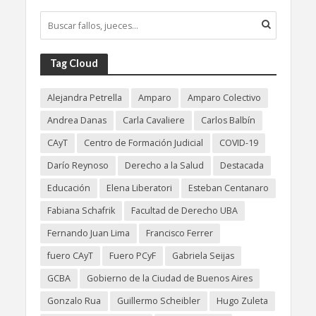
Tag Cloud
Alejandra Petrella
Amparo
Amparo Colectivo
Andrea Danas
Carla Cavaliere
Carlos Balbín
CAyT
Centro de Formación Judicial
COVID-19
Darío Reynoso
Derecho a la Salud
Destacada
Educación
Elena Liberatori
Esteban Centanaro
Fabiana Schafrik
Facultad de Derecho UBA
Fernando Juan Lima
Francisco Ferrer
fuero CAyT
Fuero PCyF
Gabriela Seijas
GCBA
Gobierno de la Ciudad de Buenos Aires
Gonzalo Rua
Guillermo Scheibler
Hugo Zuleta