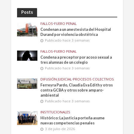
Posts
FALLOS
•
FUERO PENAL
Condenan a un anestesista del Hospital
Durand por violencia obstétrica
Publicado hace 3 semanas
FALLOS
•
FUERO PENAL
Condena a preceptor por acoso sexual a
tres alumnas de un colegio
Publicado hace 3 semanas
DIFUSIÓN JUDICIAL
•
PROCESOS COLECTIVOS
Ferreyra Pardo, Claudia Eva Edith y otros
contra GCBA y otros sobre amparo-
ambiental
Publicado hace 3 semanas
INSTITUCIONALES
Histórico: La justicia porteña asume
nuevas competencias penales
3 de julio de 2026