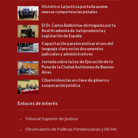
Histórico: La justicia porteña asume
nuevas competencias penales
El Dr. Carlos Balbín fue distinguido por la
Real Academia de Jurisprudencia y
Legislación de España
Capacitación para Incentivar el uso del
lenguaje claro en los documentos
judiciales y administrativos
Jornada sobre la Ley de Ejecución de la
Pena de la Ciudad Autónoma de Buenos
Aires
Ciberviolencias en clave de género y
cooperación jurídica
Enlaces de interés
Tribunal Superior de Justicia
Observatorio de Políticas Penitenciarias y DD.HH.