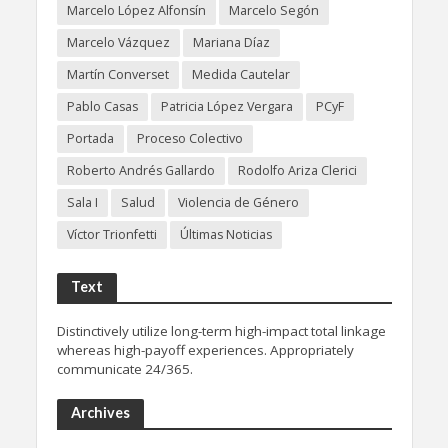
Marcelo López Alfonsín
Marcelo Segón
Marcelo Vázquez
Mariana Díaz
Martín Converset
Medida Cautelar
Pablo Casas
Patricia López Vergara
PCyF
Portada
Proceso Colectivo
Roberto Andrés Gallardo
Rodolfo Ariza Clerici
Sala I
Salud
Violencia de Género
Víctor Trionfetti
Últimas Noticias
Text
Distinctively utilize long-term high-impact total linkage
whereas high-payoff experiences. Appropriately
communicate 24/365.
Archives