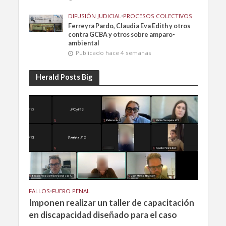
DIFUSIÓN JUDICIAL
•
PROCESOS COLECTIVOS
Ferreyra Pardo, Claudia Eva Edith y otros
contra GCBA y otros sobre amparo-
ambiental
Publicado hace 4 semanas
Herald Posts Big
FALLOS
•
FUERO PENAL
Imponen realizar un taller de capacitación
en discapacidad diseñado para el caso