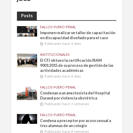
Posts
FALLOS
•
FUERO PENAL
Imponen realizar un taller de capacitación
en discapacidad diseñado para el caso
Publicado hace 3 días
INSTITUCIONALES
El CFJ obtuvo la certificación IRAM
9001:2015 de su proceso de gestión de las
actividades académicas
Publicado hace 4 días
FALLOS
•
FUERO PENAL
Condenan a un anestesista del Hospital
Durand por violencia obstétrica
Publicado hace 3 semanas
FALLOS
•
FUERO PENAL
Condena a preceptor por acoso sexual a
tres alumnas de un colegio
Publicado hace 4 semanas