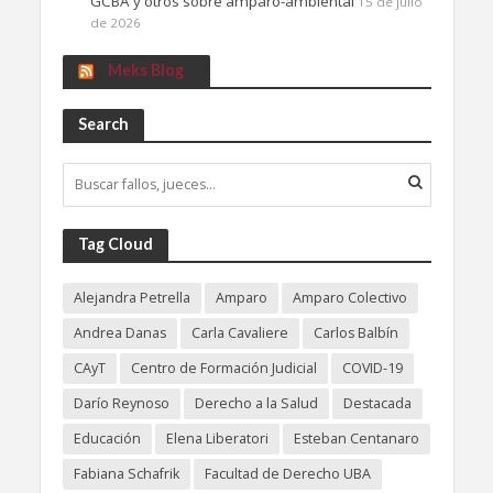
GCBA y otros sobre amparo-ambiental
15 de julio
de 2026
Meks Blog
Search
Tag Cloud
Alejandra Petrella
Amparo
Amparo Colectivo
Andrea Danas
Carla Cavaliere
Carlos Balbín
CAyT
Centro de Formación Judicial
COVID-19
Darío Reynoso
Derecho a la Salud
Destacada
Educación
Elena Liberatori
Esteban Centanaro
Fabiana Schafrik
Facultad de Derecho UBA