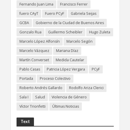
Fernando Juan Lima
Francisco Ferrer
fuero CAyT
Fuero PCyF
Gabriela Seijas
GCBA
Gobierno de la Ciudad de Buenos Aires
Gonzalo Rua
Guillermo Scheibler
Hugo Zuleta
Marcelo López Alfonsín
Marcelo Segón
Marcelo Vázquez
Mariana Díaz
Martín Converset
Medida Cautelar
Pablo Casas
Patricia López Vergara
PCyF
Portada
Proceso Colectivo
Roberto Andrés Gallardo
Rodolfo Ariza Clerici
Sala I
Salud
Violencia de Género
Víctor Trionfetti
Últimas Noticias
Text