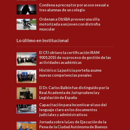
Condena a preceptor por acoso sexual a
tres alumnas de un colegio
Ordenan a ObSBA proveer una silla
motorizada a un joven con distrofia
muscular
Lo último en Institucional
El CFJ obtuvo la certificación IRAM
9001:2015 de su proceso de gestión de las
actividades académicas
Histórico: La justicia porteña asume
nuevas competencias penales
El Dr. Carlos Balbín fue distinguido por la
Real Academia de Jurisprudencia y
Legislación de España
Capacitación para Incentivar el uso del
lenguaje claro en los documentos
judiciales y administrativos
Jornada sobre la Ley de Ejecución de la
Pena de la Ciudad Autónoma de Buenos