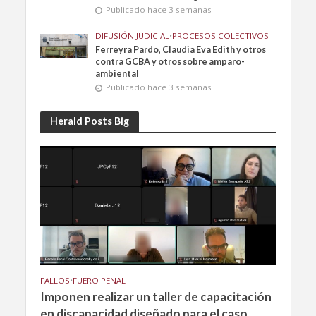
Publicado hace 3 semanas
DIFUSIÓN JUDICIAL
•
PROCESOS COLECTIVOS
Ferreyra Pardo, Claudia Eva Edith y otros
contra GCBA y otros sobre amparo-
ambiental
Publicado hace 3 semanas
Herald Posts Big
FALLOS
•
FUERO PENAL
Imponen realizar un taller de capacitación
en discapacidad diseñado para el caso