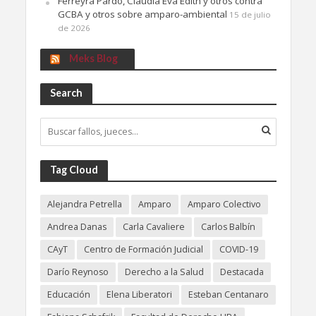
Ferreyra Pardo, Claudia Eva Edith y otros contra
GCBA y otros sobre amparo-ambiental
15 de julio
de 2026
Meks Blog
Search
Tag Cloud
Alejandra Petrella
Amparo
Amparo Colectivo
Andrea Danas
Carla Cavaliere
Carlos Balbín
CAyT
Centro de Formación Judicial
COVID-19
Darío Reynoso
Derecho a la Salud
Destacada
Educación
Elena Liberatori
Esteban Centanaro