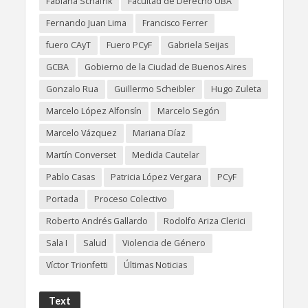
Fabiana Schafrik
Facultad de Derecho UBA
Fernando Juan Lima
Francisco Ferrer
fuero CAyT
Fuero PCyF
Gabriela Seijas
GCBA
Gobierno de la Ciudad de Buenos Aires
Gonzalo Rua
Guillermo Scheibler
Hugo Zuleta
Marcelo López Alfonsín
Marcelo Segón
Marcelo Vázquez
Mariana Díaz
Martín Converset
Medida Cautelar
Pablo Casas
Patricia López Vergara
PCyF
Portada
Proceso Colectivo
Roberto Andrés Gallardo
Rodolfo Ariza Clerici
Sala I
Salud
Violencia de Género
Víctor Trionfetti
Últimas Noticias
Text