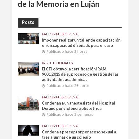
de la Memoria en Luján
Posts
FALLOS
•
FUERO PENAL
Imponen realizar un taller de capacitación
en discapacidad diseñado para el caso
Publicado hace 2 horas
INSTITUCIONALES
El CFJ obtuvo la certificación IRAM
9001:2015 de su proceso de gestión de las
actividades académicas
Publicado hace 23 horas
FALLOS
•
FUERO PENAL
Condenan a un anestesista del Hospital
Durand por violencia obstétrica
Publicado hace 3 semanas
FALLOS
•
FUERO PENAL
Condena a preceptor por acoso sexual a
tres alumnas de un colegio