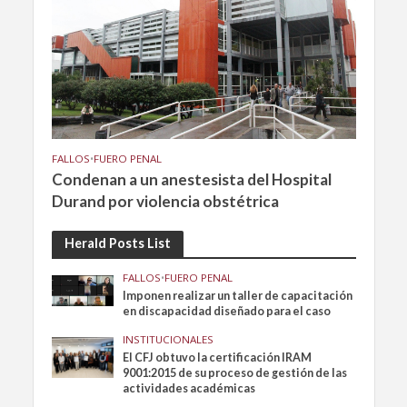
FALLOS
•
FUERO PENAL
Condenan a un anestesista del Hospital
Durand por violencia obstétrica
Herald Posts List
FALLOS
•
FUERO PENAL
Imponen realizar un taller de capacitación
en discapacidad diseñado para el caso
INSTITUCIONALES
El CFJ obtuvo la certificación IRAM
9001:2015 de su proceso de gestión de las
actividades académicas