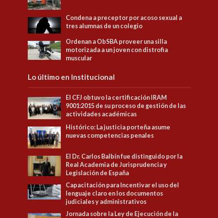
Condena a preceptor por acoso sexual a
tres alumnas de un colegio
Ordenan a ObSBA proveer una silla
motorizada a un joven con distrofia
muscular
Lo último en Institucional
El CFJ obtuvo la certificación IRAM
9001:2015 de su proceso de gestión de las
actividades académicas
Histórico: La justicia porteña asume
nuevas competencias penales
El Dr. Carlos Balbín fue distinguido por la
Real Academia de Jurisprudencia y
Legislación de España
Capacitación para Incentivar el uso del
lenguaje claro en los documentos
judiciales y administrativos
Jornada sobre la Ley de Ejecución de la