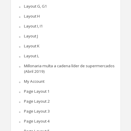
Layout G, G1
Layout H
Layout I, I1
Layout J
Layout K
Layout L
Millonaria multa a cadena líder de supermercados
(Abril 2019)
My Account
Page Layout 1
Page Layout 2
Page Layout 3
Page Layout 4
Page Layout 5