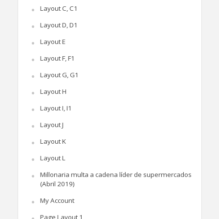
Layout C, C1
Layout D, D1
Layout E
Layout F, F1
Layout G, G1
Layout H
Layout I, I1
Layout J
Layout K
Layout L
Millonaria multa a cadena líder de supermercados
(Abril 2019)
My Account
Page Layout 1