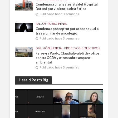
Condenan a un anestesista del Hospital
Durand por violencia obstétrica
Publicado hace 3 semanas
FALLOS
•
FUERO PENAL
Condena a preceptor por acoso sexual a
tres alumnas de un colegio
Publicado hace 3 semanas
DIFUSIÓN JUDICIAL
•
PROCESOS COLECTIVOS
Ferreyra Pardo, Claudia Eva Edith y otros
contra GCBA y otros sobre amparo-
ambiental
Publicado hace 3 semanas
Herald Posts Big