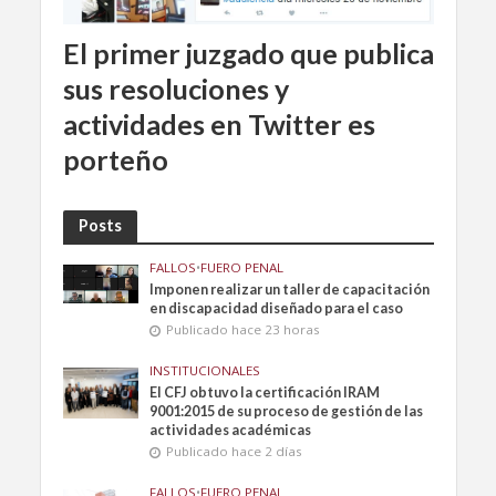
El primer juzgado que publica
sus resoluciones y
actividades en Twitter es
porteño
Posts
FALLOS
•
FUERO PENAL
Imponen realizar un taller de capacitación
en discapacidad diseñado para el caso
Publicado hace 23 horas
INSTITUCIONALES
El CFJ obtuvo la certificación IRAM
9001:2015 de su proceso de gestión de las
actividades académicas
Publicado hace 2 días
FALLOS
•
FUERO PENAL