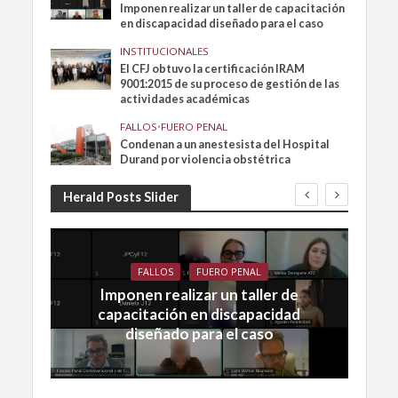
Imponen realizar un taller de capacitación
en discapacidad diseñado para el caso
INSTITUCIONALES
El CFJ obtuvo la certificación IRAM
9001:2015 de su proceso de gestión de las
actividades académicas
FALLOS
•
FUERO PENAL
Condenan a un anestesista del Hospital
Durand por violencia obstétrica
Herald Posts Slider
FALLOS
FUERO PENAL
Imponen realizar un taller de
capacitación en discapacidad
diseñado para el caso