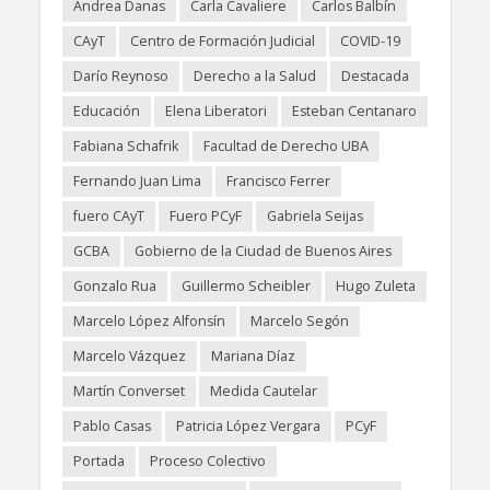
Andrea Danas
Carla Cavaliere
Carlos Balbín
CAyT
Centro de Formación Judicial
COVID-19
Darío Reynoso
Derecho a la Salud
Destacada
Educación
Elena Liberatori
Esteban Centanaro
Fabiana Schafrik
Facultad de Derecho UBA
Fernando Juan Lima
Francisco Ferrer
fuero CAyT
Fuero PCyF
Gabriela Seijas
GCBA
Gobierno de la Ciudad de Buenos Aires
Gonzalo Rua
Guillermo Scheibler
Hugo Zuleta
Marcelo López Alfonsín
Marcelo Segón
Marcelo Vázquez
Mariana Díaz
Martín Converset
Medida Cautelar
Pablo Casas
Patricia López Vergara
PCyF
Portada
Proceso Colectivo