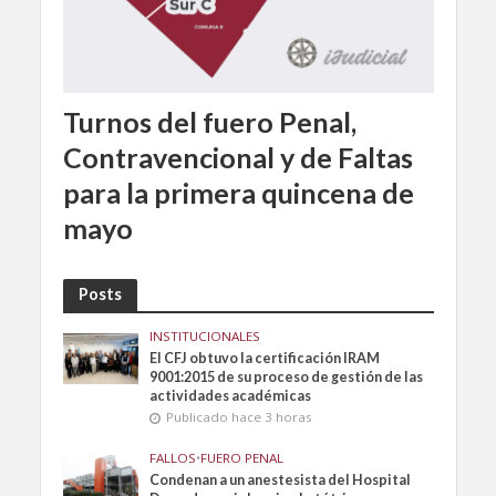
Turnos del fuero Penal,
Contravencional y de Faltas
para la primera quincena de
mayo
Posts
INSTITUCIONALES
El CFJ obtuvo la certificación IRAM
9001:2015 de su proceso de gestión de las
actividades académicas
Publicado hace 3 horas
FALLOS
•
FUERO PENAL
Condenan a un anestesista del Hospital