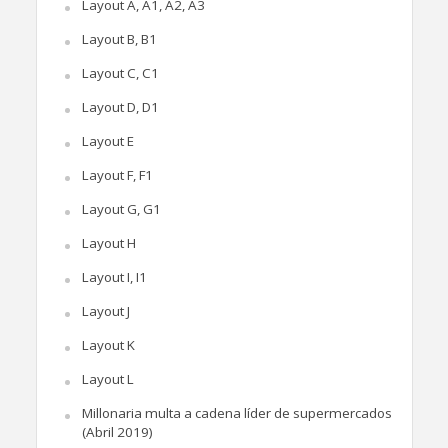
Layout A, A1, A2, A3
Layout B, B1
Layout C, C1
Layout D, D1
Layout E
Layout F, F1
Layout G, G1
Layout H
Layout I, I1
Layout J
Layout K
Layout L
Millonaria multa a cadena líder de supermercados
(Abril 2019)