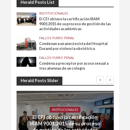
Herald Posts List
INSTITUCIONALES
El CFJ obtuvo la certificación IRAM
9001:2015 de su proceso de gestión de las
actividades académicas
FALLOS
•
FUERO PENAL
Condenan a un anestesista del Hospital
Durand por violencia obstétrica
FALLOS
•
FUERO PENAL
Condena a preceptor por acoso sexual a
tres alumnas de un colegio
Herald Posts Slider
INSTITUCIONALES
El CFJ obtuvo la certificación
IRAM 9001:2015 de su proceso
de gestión de las actividades