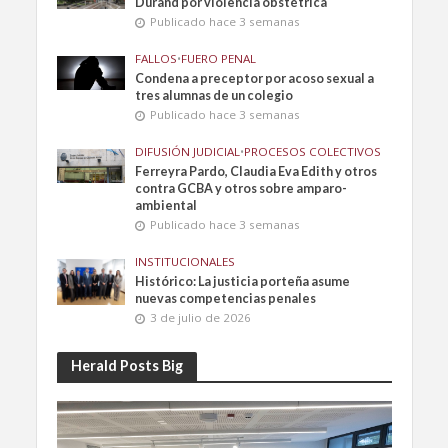
Durand por violencia obstétrica
Publicado hace 3 semanas
FALLOS
•
FUERO PENAL
Condena a preceptor por acoso sexual a
tres alumnas de un colegio
Publicado hace 3 semanas
DIFUSIÓN JUDICIAL
•
PROCESOS COLECTIVOS
Ferreyra Pardo, Claudia Eva Edith y otros
contra GCBA y otros sobre amparo-
ambiental
Publicado hace 3 semanas
INSTITUCIONALES
Histórico: La justicia porteña asume
nuevas competencias penales
3 de julio de 2026
Herald Posts Big