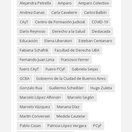
Alejandra Petrella
Amparo
Amparo Colectivo
Andrea Danas
Carla Cavaliere
Carlos Balbín
CAyT
Centro de Formación Judicial
COVID-19
Darío Reynoso
Derecho a la Salud
Destacada
Educación
Elena Liberatori
Esteban Centanaro
Fabiana Schafrik
Facultad de Derecho UBA
Fernando Juan Lima
Francisco Ferrer
fuero CAyT
Fuero PCyF
Gabriela Seijas
GCBA
Gobierno de la Ciudad de Buenos Aires
Gonzalo Rua
Guillermo Scheibler
Hugo Zuleta
Marcelo López Alfonsín
Marcelo Segón
Marcelo Vázquez
Mariana Díaz
Martín Converset
Medida Cautelar
Pablo Casas
Patricia López Vergara
PCyF