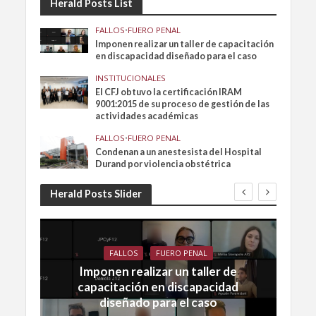
Herald Posts List
FALLOS
•
FUERO PENAL
Imponen realizar un taller de capacitación
en discapacidad diseñado para el caso
INSTITUCIONALES
El CFJ obtuvo la certificación IRAM
9001:2015 de su proceso de gestión de las
actividades académicas
FALLOS
•
FUERO PENAL
Condenan a un anestesista del Hospital
Durand por violencia obstétrica
Herald Posts Slider
FALLOS
FUERO PENAL
Imponen realizar un taller de
capacitación en discapacidad
diseñado para el caso