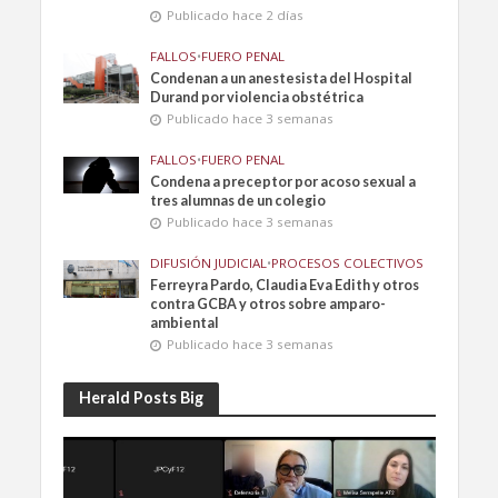
Publicado hace 2 días
FALLOS
•
FUERO PENAL
Condenan a un anestesista del Hospital
Durand por violencia obstétrica
Publicado hace 3 semanas
FALLOS
•
FUERO PENAL
Condena a preceptor por acoso sexual a
tres alumnas de un colegio
Publicado hace 3 semanas
DIFUSIÓN JUDICIAL
•
PROCESOS COLECTIVOS
Ferreyra Pardo, Claudia Eva Edith y otros
contra GCBA y otros sobre amparo-
ambiental
Publicado hace 3 semanas
Herald Posts Big