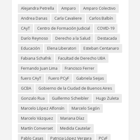
Alejandra Petrella
Amparo
Amparo Colectivo
Andrea Danas
Carla Cavaliere
Carlos Balbín
CAyT
Centro de Formación Judicial
COVID-19
Darío Reynoso
Derecho a la Salud
Destacada
Educación
Elena Liberatori
Esteban Centanaro
Fabiana Schafrik
Facultad de Derecho UBA
Fernando Juan Lima
Francisco Ferrer
fuero CAyT
Fuero PCyF
Gabriela Seijas
GCBA
Gobierno de la Ciudad de Buenos Aires
Gonzalo Rua
Guillermo Scheibler
Hugo Zuleta
Marcelo López Alfonsín
Marcelo Segón
Marcelo Vázquez
Mariana Díaz
Martín Converset
Medida Cautelar
Pablo Casas
Patricia López Vergara
PCyF