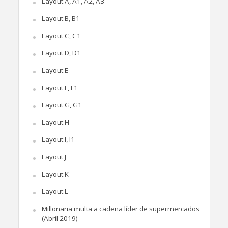
Layout A, A1, A2, A3
Layout B, B1
Layout C, C1
Layout D, D1
Layout E
Layout F, F1
Layout G, G1
Layout H
Layout I, I1
Layout J
Layout K
Layout L
Millonaria multa a cadena líder de supermercados
(Abril 2019)