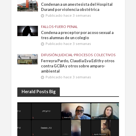
Condenan a un anestesista del Hospital
Durand por violencia obstétrica
Publicado hace 3 semanas
FALLOS
•
FUERO PENAL
Condena a preceptor por acoso sexual a
tres alumnas de un colegio
Publicado hace 3 semanas
DIFUSIÓN JUDICIAL
•
PROCESOS COLECTIVOS
Ferreyra Pardo, Claudia Eva Edith y otros
contra GCBA y otros sobre amparo-
ambiental
Publicado hace 3 semanas
Herald Posts Big