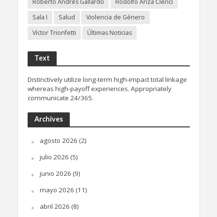
Roberto Andrés Gallardo
Rodolfo Ariza Clerici
Sala I
Salud
Violencia de Género
Víctor Trionfetti
Últimas Noticias
Text
Distinctively utilize long-term high-impact total linkage
whereas high-payoff experiences. Appropriately
communicate 24/365.
Archives
agosto 2026
(2)
julio 2026
(5)
junio 2026
(9)
mayo 2026
(11)
abril 2026
(8)