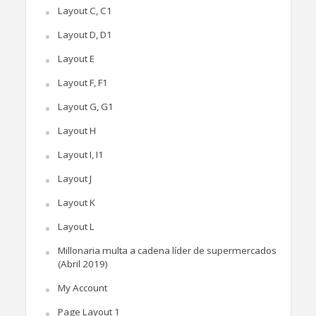
Layout C, C1
Layout D, D1
Layout E
Layout F, F1
Layout G, G1
Layout H
Layout I, I1
Layout J
Layout K
Layout L
Millonaria multa a cadena líder de supermercados
(Abril 2019)
My Account
Page Layout 1