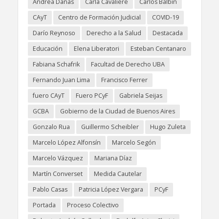
Andrea Danas
Carla Cavaliere
Carlos Balbín
CAyT
Centro de Formación Judicial
COVID-19
Darío Reynoso
Derecho a la Salud
Destacada
Educación
Elena Liberatori
Esteban Centanaro
Fabiana Schafrik
Facultad de Derecho UBA
Fernando Juan Lima
Francisco Ferrer
fuero CAyT
Fuero PCyF
Gabriela Seijas
GCBA
Gobierno de la Ciudad de Buenos Aires
Gonzalo Rua
Guillermo Scheibler
Hugo Zuleta
Marcelo López Alfonsín
Marcelo Segón
Marcelo Vázquez
Mariana Díaz
Martín Converset
Medida Cautelar
Pablo Casas
Patricia López Vergara
PCyF
Portada
Proceso Colectivo