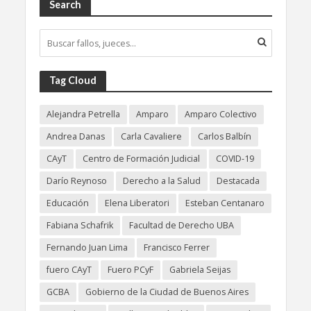
Search
Tag Cloud
Alejandra Petrella
Amparo
Amparo Colectivo
Andrea Danas
Carla Cavaliere
Carlos Balbín
CAyT
Centro de Formación Judicial
COVID-19
Darío Reynoso
Derecho a la Salud
Destacada
Educación
Elena Liberatori
Esteban Centanaro
Fabiana Schafrik
Facultad de Derecho UBA
Fernando Juan Lima
Francisco Ferrer
fuero CAyT
Fuero PCyF
Gabriela Seijas
GCBA
Gobierno de la Ciudad de Buenos Aires