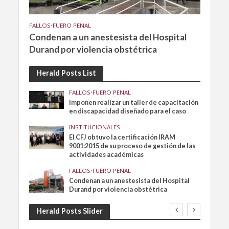
FALLOS
•
FUERO PENAL
Condenan a un anestesista del Hospital
Durand por violencia obstétrica
Herald Posts List
FALLOS
•
FUERO PENAL
Imponen realizar un taller de capacitación
en discapacidad diseñado para el caso
INSTITUCIONALES
El CFJ obtuvo la certificación IRAM
9001:2015 de su proceso de gestión de las
actividades académicas
FALLOS
•
FUERO PENAL
Condenan a un anestesista del Hospital
Durand por violencia obstétrica
Herald Posts Slider