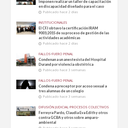
Imponen realizar un taller de capacitación
en discapacidad diseñado para el caso
Publicado hace 2 días
INSTITUCIONALES
El CFJ obtuvo la certificación IRAM
9001:2015 de su proceso de gestión de las
actividades académicas
Publicado hace 2 días
FALLOS
•
FUERO PENAL
Condenan a un anestesista del Hospital
Durand por violencia obstétrica
Publicado hace 3 semanas
FALLOS
•
FUERO PENAL
Condena a preceptor por acoso sexual a
tres alumnas de un colegio
Publicado hace 3 semanas
DIFUSIÓN JUDICIAL
•
PROCESOS COLECTIVOS
Ferreyra Pardo, Claudia Eva Edith y otros
contra GCBA y otros sobre amparo-
ambiental
Publicado hace 3 semanas