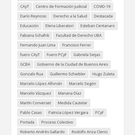
CAyT
Centro de Formación Judicial
COVID-19
Darío Reynoso
Derecho a la Salud
Destacada
Educación
Elena Liberatori
Esteban Centanaro
Fabiana Schafrik
Facultad de Derecho UBA
Fernando Juan Lima
Francisco Ferrer
fuero CAyT
Fuero PCyF
Gabriela Seijas
GCBA
Gobierno de la Ciudad de Buenos Aires
Gonzalo Rua
Guillermo Scheibler
Hugo Zuleta
Marcelo López Alfonsín
Marcelo Segón
Marcelo Vázquez
Mariana Díaz
Martín Converset
Medida Cautelar
Pablo Casas
Patricia López Vergara
PCyF
Portada
Proceso Colectivo
Roberto Andrés Gallardo
Rodolfo Ariza Clerici