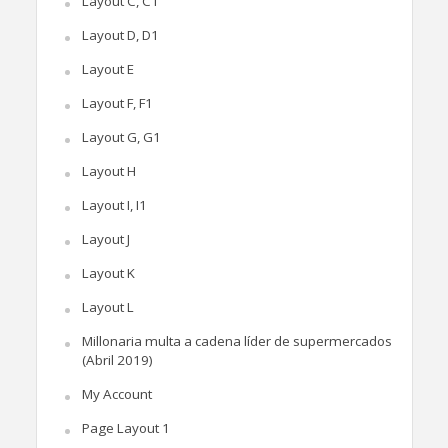
Layout C, C1
Layout D, D1
Layout E
Layout F, F1
Layout G, G1
Layout H
Layout I, I1
Layout J
Layout K
Layout L
Millonaria multa a cadena líder de supermercados
(Abril 2019)
My Account
Page Layout 1