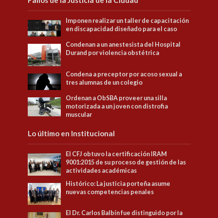
Imponen realizar un taller de capacitación
en discapacidad diseñado para el caso
Condenan a un anestesista del Hospital
Durand por violencia obstétrica
Condena a preceptor por acoso sexual a
tres alumnas de un colegio
Ordenan a ObSBA proveer una silla
motorizada a un joven con distrofia
muscular
Lo último en Institucional
El CFJ obtuvo la certificación IRAM
9001:2015 de su proceso de gestión de las
actividades académicas
Histórico: La justicia porteña asume
nuevas competencias penales
El Dr. Carlos Balbín fue distinguido por la