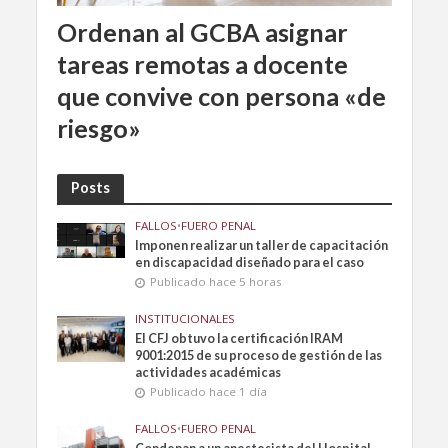
Ordenan al GCBA asignar
tareas remotas a docente
que convive con persona «de
riesgo»
Posts
FALLOS
•
FUERO PENAL
Imponen realizar un taller de capacitación
en discapacidad diseñado para el caso
Publicado hace 5 horas
INSTITUCIONALES
El CFJ obtuvo la certificación IRAM
9001:2015 de su proceso de gestión de las
actividades académicas
Publicado hace 1 día
FALLOS
•
FUERO PENAL