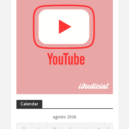
Calendar
agosto 2026
D
L
M
X
J
V
S