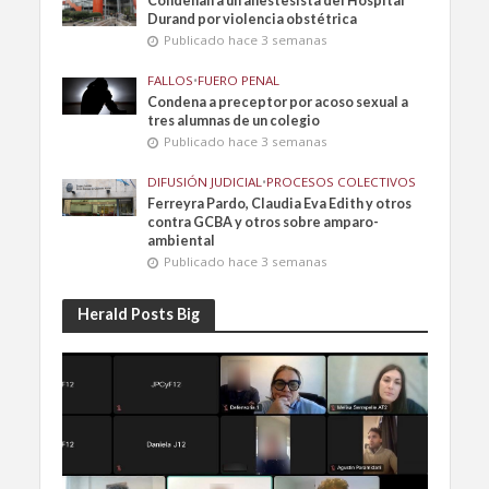
Condenan a un anestesista del Hospital
Durand por violencia obstétrica
Publicado hace 3 semanas
FALLOS
•
FUERO PENAL
Condena a preceptor por acoso sexual a
tres alumnas de un colegio
Publicado hace 3 semanas
DIFUSIÓN JUDICIAL
•
PROCESOS COLECTIVOS
Ferreyra Pardo, Claudia Eva Edith y otros
contra GCBA y otros sobre amparo-
ambiental
Publicado hace 3 semanas
Herald Posts Big