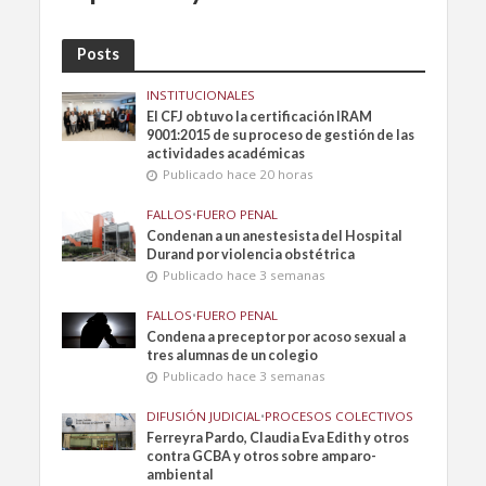
Posts
INSTITUCIONALES
El CFJ obtuvo la certificación IRAM
9001:2015 de su proceso de gestión de las
actividades académicas
Publicado hace 20 horas
FALLOS
•
FUERO PENAL
Condenan a un anestesista del Hospital
Durand por violencia obstétrica
Publicado hace 3 semanas
FALLOS
•
FUERO PENAL
Condena a preceptor por acoso sexual a
tres alumnas de un colegio
Publicado hace 3 semanas
DIFUSIÓN JUDICIAL
•
PROCESOS COLECTIVOS
Ferreyra Pardo, Claudia Eva Edith y otros
contra GCBA y otros sobre amparo-
ambiental