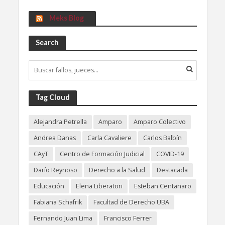
Meks Blog
Search
Tag Cloud
Alejandra Petrella
Amparo
Amparo Colectivo
Andrea Danas
Carla Cavaliere
Carlos Balbín
CAyT
Centro de Formación Judicial
COVID-19
Darío Reynoso
Derecho a la Salud
Destacada
Educación
Elena Liberatori
Esteban Centanaro
Fabiana Schafrik
Facultad de Derecho UBA
Fernando Juan Lima
Francisco Ferrer