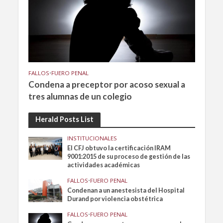
FALLOS
•
FUERO PENAL
Condena a preceptor por acoso sexual a
tres alumnas de un colegio
Herald Posts List
INSTITUCIONALES
El CFJ obtuvo la certificación IRAM
9001:2015 de su proceso de gestión de las
actividades académicas
FALLOS
•
FUERO PENAL
Condenan a un anestesista del Hospital
Durand por violencia obstétrica
FALLOS
•
FUERO PENAL