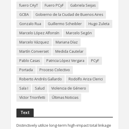
fuero CAyT
Fuero PCyF
Gabriela Seijas
GCBA
Gobierno de la Ciudad de Buenos Aires
Gonzalo Rua
Guillermo Scheibler
Hugo Zuleta
Marcelo López Alfonsín
Marcelo Segón
Marcelo Vázquez
Mariana Díaz
Martín Converset
Medida Cautelar
Pablo Casas
Patricia López Vergara
PCyF
Portada
Proceso Colectivo
Roberto Andrés Gallardo
Rodolfo Ariza Clerici
Sala I
Salud
Violencia de Género
Víctor Trionfetti
Últimas Noticias
Text
Distinctively utilize long-term high-impact total linkage