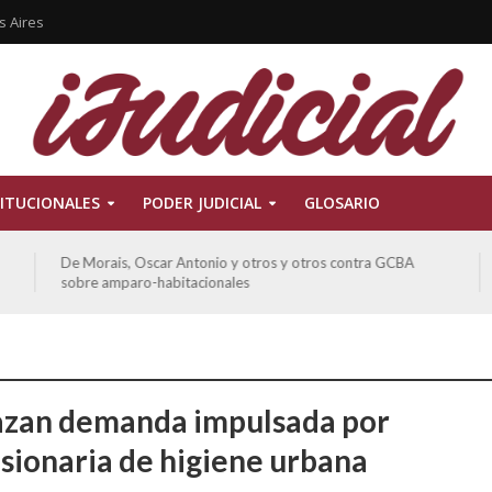
s Aires
ITUCIONALES
PODER JUDICIAL
GLOSARIO
Ferreyra Pardo, Claudia Eva Edith y otros contra GCBA y
otros sobre amparo-ambiental
zan demanda impulsada por
sionaria de higiene urbana