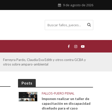
9 de agosto de 2026
ATE contra GCBA sobre amparo – empleo publico otros
San M
sobre
Posts
FALLOS
•
FUERO PENAL
Imponen realizar un taller de
capacitación en discapacidad
diseñado para el caso