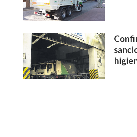
Confi
sanci
higie