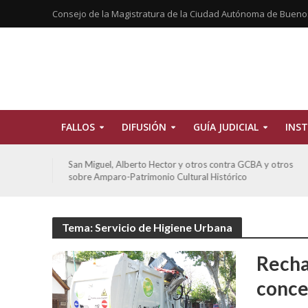
Consejo de la Magistratura de la Ciudad Autónoma de Bueno
FALLOS
DIFUSIÓN
GUÍA JUDICIAL
INST
tros
De Morais, Oscar Antonio y otros y otros contra GCBA
sobre amparo-habitacionales
Tema: Servicio de Higiene Urbana
Recha
conce