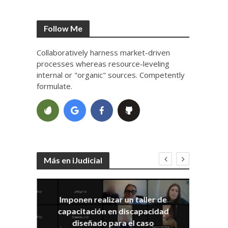
Follow Me
Collaboratively harness market-driven
processes whereas resource-leveling
internal or "organic" sources. Competently
formulate.
Más en iJudicial
Imponen realizar un taller de
E
capacitación en discapacidad
el
IRA
diseñado para el caso
ia