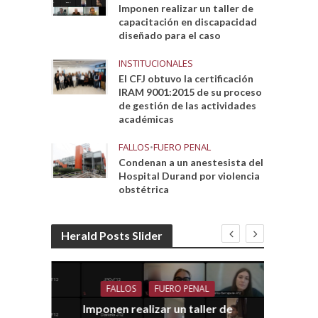
Imponen realizar un taller de
capacitación en discapacidad
diseñado para el caso
INSTITUCIONALES
El CFJ obtuvo la certificación
IRAM 9001:2015 de su proceso
de gestión de las actividades
académicas
FALLOS
•
FUERO PENAL
Condenan a un anestesista del
Hospital Durand por violencia
obstétrica
Herald Posts Slider
FALLOS
FUERO PENAL
Imponen realizar un taller de
dith
E