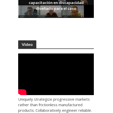
capacitación en discapacidad
os
IRA
diseñado para el caso
Video
Uniquely strategize progressive markets
rather than frictionless manufactured
products. Collaboratively engineer reliable.