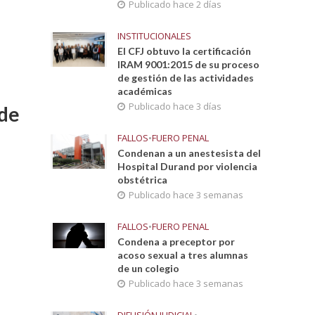
Publicado hace 2 días
INSTITUCIONALES
El CFJ obtuvo la certificación
IRAM 9001:2015 de su proceso
de gestión de las actividades
académicas
Publicado hace 3 días
 de
FALLOS
•
FUERO PENAL
Condenan a un anestesista del
Hospital Durand por violencia
obstétrica
Publicado hace 3 semanas
FALLOS
•
FUERO PENAL
Condena a preceptor por
acoso sexual a tres alumnas
de un colegio
Publicado hace 3 semanas