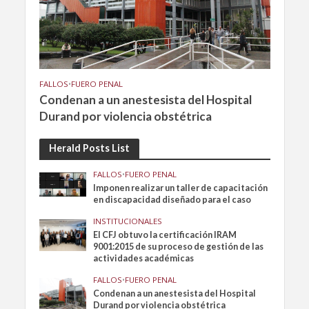
FALLOS
•
FUERO PENAL
Condenan a un anestesista del Hospital
Durand por violencia obstétrica
Herald Posts List
FALLOS
•
FUERO PENAL
Imponen realizar un taller de capacitación
en discapacidad diseñado para el caso
INSTITUCIONALES
El CFJ obtuvo la certificación IRAM
9001:2015 de su proceso de gestión de las
actividades académicas
FALLOS
•
FUERO PENAL
Condenan a un anestesista del Hospital
Durand por violencia obstétrica