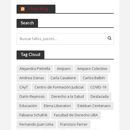
Meks Blog
Search
Tag Cloud
Alejandra Petrella
Amparo
Amparo Colectivo
Andrea Danas
Carla Cavaliere
Carlos Balbín
CAyT
Centro de Formación Judicial
COVID-19
Darío Reynoso
Derecho a la Salud
Destacada
Educación
Elena Liberatori
Esteban Centanaro
Fabiana Schafrik
Facultad de Derecho UBA
Fernando Juan Lima
Francisco Ferrer