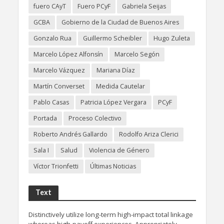
fuero CAyT
Fuero PCyF
Gabriela Seijas
GCBA
Gobierno de la Ciudad de Buenos Aires
Gonzalo Rua
Guillermo Scheibler
Hugo Zuleta
Marcelo López Alfonsín
Marcelo Segón
Marcelo Vázquez
Mariana Díaz
Martín Converset
Medida Cautelar
Pablo Casas
Patricia López Vergara
PCyF
Portada
Proceso Colectivo
Roberto Andrés Gallardo
Rodolfo Ariza Clerici
Sala I
Salud
Violencia de Género
Víctor Trionfetti
Últimas Noticias
Text
Distinctively utilize long-term high-impact total linkage
whereas high-payoff experiences. Appropriately