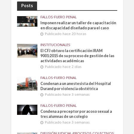
Posts
FALLOS
•
FUERO PENAL
Imponen realizar un taller de capacitación
en discapacidad diseñado para el caso
Publicado hace 20 horas
INSTITUCIONALES
El CFJ obtuvo la certificación IRAM
9001:2015 de su proceso de gestión de las
actividades académicas
Publicado hace 2 días
FALLOS
•
FUERO PENAL
Condenan a un anestesista del Hospital
Durand por violencia obstétrica
Publicado hace 3 semanas
FALLOS
•
FUERO PENAL
Condena a preceptor por acoso sexual a
tres alumnas de un colegio
Publicado hace 3 semanas
DIFUSIÓN JUDICIAL
•
PROCESOS COLECTIVOS