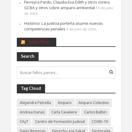
Ferreyra Pardo, Claudia Eva Edith y otros contra
GCBA y otros sobre amparo-ambiental
15 de julio
de 2026
Histórico: La justicia porteña asume nuevas
competencias penales
3 de julio de 2026
Meks Blog
Search
Tag Cloud
Alejandra Petrella
Amparo
Amparo Colectivo
Andrea Danas
Carla Cavaliere
Carlos Balbín
CAyT
Centro de Formación Judicial
COVID-19
Darío Reynoso
Derecho a la Salud
Destacada