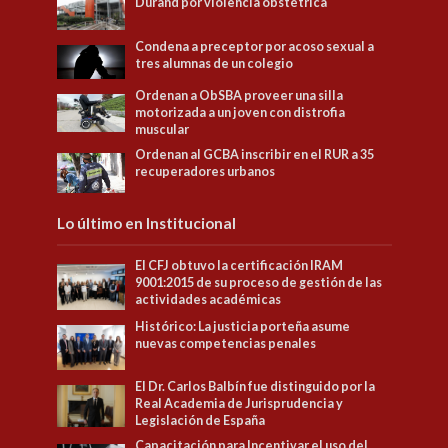
Durand por violencia obstétrica
Condena a preceptor por acoso sexual a
tres alumnas de un colegio
Ordenan a ObSBA proveer una silla
motorizada a un joven con distrofia
muscular
Ordenan al GCBA inscribir en el RUR a 35
recuperadores urbanos
Lo último en Institucional
El CFJ obtuvo la certificación IRAM
9001:2015 de su proceso de gestión de las
actividades académicas
Histórico: La justicia porteña asume
nuevas competencias penales
El Dr. Carlos Balbín fue distinguido por la
Real Academia de Jurisprudencia y
Legislación de España
Capacitación para Incentivar el uso del