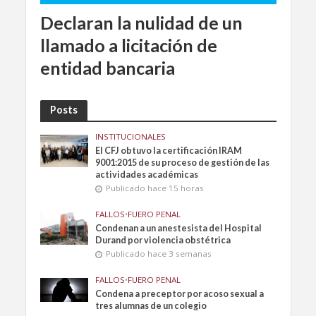
Declaran la nulidad de un
llamado a licitación de
entidad bancaria
Posts
INSTITUCIONALES
El CFJ obtuvo la certificación IRAM
9001:2015 de su proceso de gestión de las
actividades académicas
Publicado hace 15 horas
FALLOS
•
FUERO PENAL
Condenan a un anestesista del Hospital
Durand por violencia obstétrica
Publicado hace 3 semanas
FALLOS
•
FUERO PENAL
Condena a preceptor por acoso sexual a
tres alumnas de un colegio