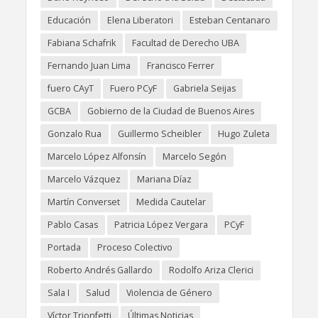
Educación
Elena Liberatori
Esteban Centanaro
Fabiana Schafrik
Facultad de Derecho UBA
Fernando Juan Lima
Francisco Ferrer
fuero CAyT
Fuero PCyF
Gabriela Seijas
GCBA
Gobierno de la Ciudad de Buenos Aires
Gonzalo Rua
Guillermo Scheibler
Hugo Zuleta
Marcelo López Alfonsín
Marcelo Segón
Marcelo Vázquez
Mariana Díaz
Martín Converset
Medida Cautelar
Pablo Casas
Patricia López Vergara
PCyF
Portada
Proceso Colectivo
Roberto Andrés Gallardo
Rodolfo Ariza Clerici
Sala I
Salud
Violencia de Género
Víctor Trionfetti
Últimas Noticias