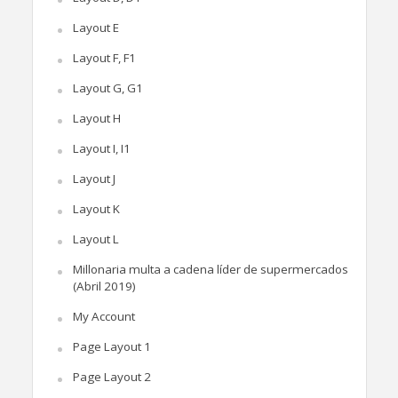
Layout E
Layout F, F1
Layout G, G1
Layout H
Layout I, I1
Layout J
Layout K
Layout L
Millonaria multa a cadena líder de supermercados
(Abril 2019)
My Account
Page Layout 1
Page Layout 2