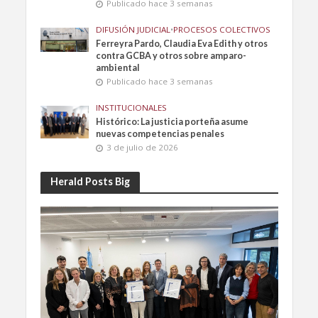
Publicado hace 3 semanas
DIFUSIÓN JUDICIAL
•
PROCESOS COLECTIVOS
Ferreyra Pardo, Claudia Eva Edith y otros
contra GCBA y otros sobre amparo-
ambiental
Publicado hace 3 semanas
INSTITUCIONALES
Histórico: La justicia porteña asume
nuevas competencias penales
3 de julio de 2026
Herald Posts Big