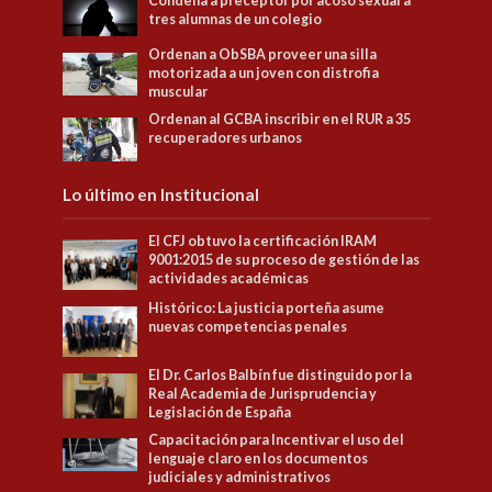
Condena a preceptor por acoso sexual a
tres alumnas de un colegio
Ordenan a ObSBA proveer una silla
motorizada a un joven con distrofia
muscular
Ordenan al GCBA inscribir en el RUR a 35
recuperadores urbanos
Lo último en Institucional
El CFJ obtuvo la certificación IRAM
9001:2015 de su proceso de gestión de las
actividades académicas
Histórico: La justicia porteña asume
nuevas competencias penales
El Dr. Carlos Balbín fue distinguido por la
Real Academia de Jurisprudencia y
Legislación de España
Capacitación para Incentivar el uso del
lenguaje claro en los documentos
judiciales y administrativos