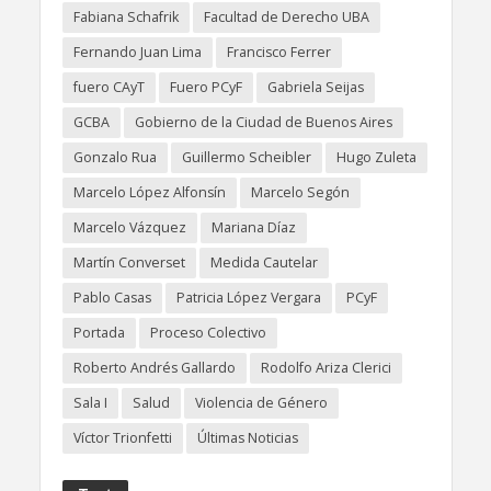
Fabiana Schafrik
Facultad de Derecho UBA
Fernando Juan Lima
Francisco Ferrer
fuero CAyT
Fuero PCyF
Gabriela Seijas
GCBA
Gobierno de la Ciudad de Buenos Aires
Gonzalo Rua
Guillermo Scheibler
Hugo Zuleta
Marcelo López Alfonsín
Marcelo Segón
Marcelo Vázquez
Mariana Díaz
Martín Converset
Medida Cautelar
Pablo Casas
Patricia López Vergara
PCyF
Portada
Proceso Colectivo
Roberto Andrés Gallardo
Rodolfo Ariza Clerici
Sala I
Salud
Violencia de Género
Víctor Trionfetti
Últimas Noticias