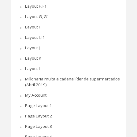
Layout F, F1
Layout G, G1
Layout H
Layout I, I1
Layout J
Layout K
Layout L
Millonaria multa a cadena líder de supermercados
(Abril 2019)
My Account
Page Layout 1
Page Layout 2
Page Layout 3
Page Layout 4