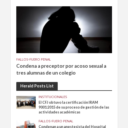
FALLOS
•
FUERO PENAL
Condena a preceptor por acoso sexual a
tres alumnas de un colegio
Herald Posts List
INSTITUCIONALES
El CFJ obtuvo la certificación IRAM
9001:2015 de su proceso de gestión de las
actividades académicas
FALLOS
•
FUERO PENAL
Condenan a un anestesista del Hospital