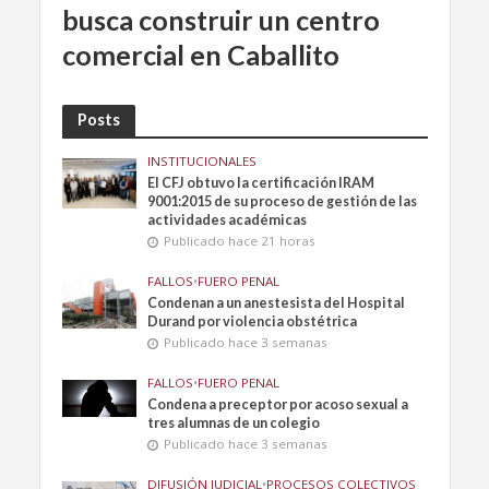
busca construir un centro
comercial en Caballito
Posts
INSTITUCIONALES
El CFJ obtuvo la certificación IRAM
9001:2015 de su proceso de gestión de las
actividades académicas
Publicado hace 21 horas
FALLOS
•
FUERO PENAL
Condenan a un anestesista del Hospital
Durand por violencia obstétrica
Publicado hace 3 semanas
FALLOS
•
FUERO PENAL
Condena a preceptor por acoso sexual a
tres alumnas de un colegio
Publicado hace 3 semanas
DIFUSIÓN JUDICIAL
•
PROCESOS COLECTIVOS