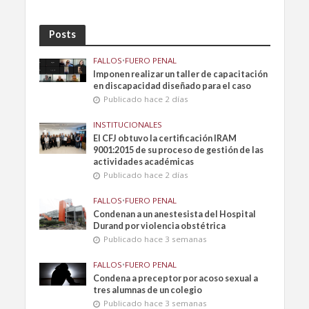
Posts
FALLOS
•
FUERO PENAL
Imponen realizar un taller de capacitación
en discapacidad diseñado para el caso
Publicado hace 2 días
INSTITUCIONALES
El CFJ obtuvo la certificación IRAM
9001:2015 de su proceso de gestión de las
actividades académicas
Publicado hace 2 días
FALLOS
•
FUERO PENAL
Condenan a un anestesista del Hospital
Durand por violencia obstétrica
Publicado hace 3 semanas
FALLOS
•
FUERO PENAL
Condena a preceptor por acoso sexual a
tres alumnas de un colegio
Publicado hace 3 semanas