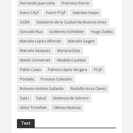
Fernando Juan Lima
Francisco Ferrer
fuero CAyT
Fuero PCyF
Gabriela Seijas
GCBA
Gobierno de la Ciudad de Buenos Aires
Gonzalo Rua
Guillermo Scheibler
Hugo Zuleta
Marcelo López Alfonsín
Marcelo Segón
Marcelo Vázquez
Mariana Díaz
Martín Converset
Medida Cautelar
Pablo Casas
Patricia López Vergara
PCyF
Portada
Proceso Colectivo
Roberto Andrés Gallardo
Rodolfo Ariza Clerici
Sala I
Salud
Violencia de Género
Víctor Trionfetti
Últimas Noticias
Text