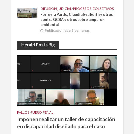
DIFUSIÓN JUDICIAL
•
PROCESOS COLECTIVOS
Ferreyra Pardo, Claudia Eva Edith y otros
contra GCBA y otros sobre amparo-
ambiental
Publicado hace 3 semanas
Herald Posts Big
FALLOS
•
FUERO PENAL
Imponen realizar un taller de capacitación
en discapacidad diseñado para el caso