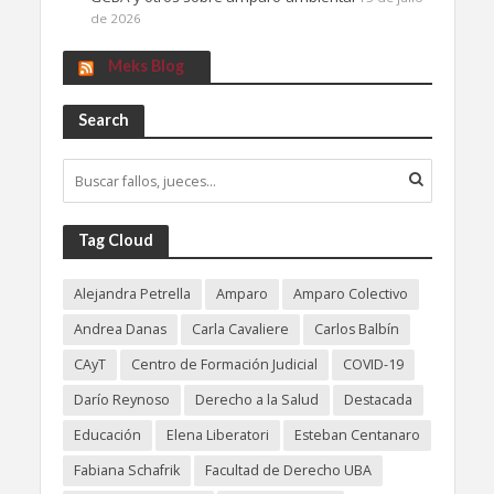
de 2026
Meks Blog
Search
Tag Cloud
Alejandra Petrella
Amparo
Amparo Colectivo
Andrea Danas
Carla Cavaliere
Carlos Balbín
CAyT
Centro de Formación Judicial
COVID-19
Darío Reynoso
Derecho a la Salud
Destacada
Educación
Elena Liberatori
Esteban Centanaro
Fabiana Schafrik
Facultad de Derecho UBA