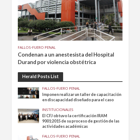
FALLOS
•
FUERO PENAL
Condenan a un anestesista del Hospital
Durand por violencia obstétrica
Herald Posts List
FALLOS
•
FUERO PENAL
Imponen realizar un taller de capacitación
en discapacidad diseñado para el caso
INSTITUCIONALES
El CFJ obtuvo la certificación IRAM
9001:2015 de su proceso de gestión de las
actividades académicas
FALLOS
•
FUERO PENAL