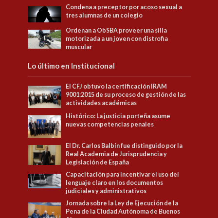
Condena a preceptor por acoso sexual a
tres alumnas de un colegio
Ordenan a ObSBA proveer una silla
motorizada a un joven con distrofia
muscular
Lo último en Institucional
El CFJ obtuvo la certificación IRAM
9001:2015 de su proceso de gestión de las
actividades académicas
Histórico: La justicia porteña asume
nuevas competencias penales
El Dr. Carlos Balbín fue distinguido por la
Real Academia de Jurisprudencia y
Legislación de España
Capacitación para Incentivar el uso del
lenguaje claro en los documentos
judiciales y administrativos
Jornada sobre la Ley de Ejecución de la
Pena de la Ciudad Autónoma de Buenos