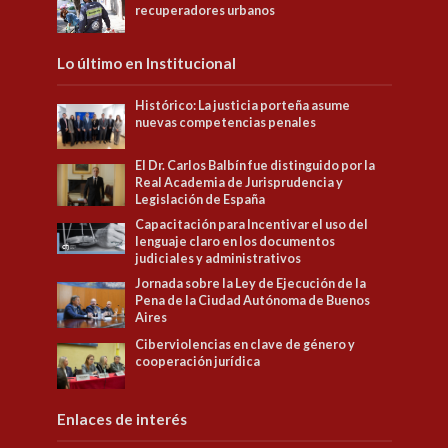
recuperadores urbanos
Lo último en Institucional
Histórico: La justicia porteña asume
nuevas competencias penales
El Dr. Carlos Balbín fue distinguido por la
Real Academia de Jurisprudencia y
Legislación de España
Capacitación para Incentivar el uso del
lenguaje claro en los documentos
judiciales y administrativos
Jornada sobre la Ley de Ejecución de la
Pena de la Ciudad Autónoma de Buenos
Aires
Ciberviolencias en clave de género y
cooperación jurídica
Enlaces de interés