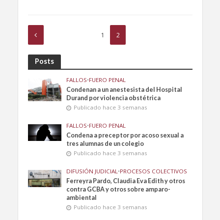
1
2
Posts
FALLOS
•
FUERO PENAL
Condenan a un anestesista del Hospital
Durand por violencia obstétrica
Publicado hace 3 semanas
FALLOS
•
FUERO PENAL
Condena a preceptor por acoso sexual a
tres alumnas de un colegio
Publicado hace 3 semanas
DIFUSIÓN JUDICIAL
•
PROCESOS COLECTIVOS
Ferreyra Pardo, Claudia Eva Edith y otros
contra GCBA y otros sobre amparo-
ambiental
Publicado hace 3 semanas