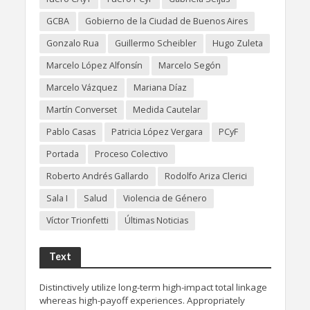
GCBA
Gobierno de la Ciudad de Buenos Aires
Gonzalo Rua
Guillermo Scheibler
Hugo Zuleta
Marcelo López Alfonsín
Marcelo Segón
Marcelo Vázquez
Mariana Díaz
Martín Converset
Medida Cautelar
Pablo Casas
Patricia López Vergara
PCyF
Portada
Proceso Colectivo
Roberto Andrés Gallardo
Rodolfo Ariza Clerici
Sala I
Salud
Violencia de Género
Víctor Trionfetti
Últimas Noticias
Text
Distinctively utilize long-term high-impact total linkage
whereas high-payoff experiences. Appropriately