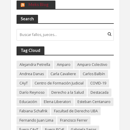
Meks Blog
Search
Tag Cloud
Alejandra Petrella
Amparo
Amparo Colectivo
Andrea Danas
Carla Cavaliere
Carlos Balbín
CAyT
Centro de Formación Judicial
COVID-19
Darío Reynoso
Derecho a la Salud
Destacada
Educación
Elena Liberatori
Esteban Centanaro
Fabiana Schafrik
Facultad de Derecho UBA
Fernando Juan Lima
Francisco Ferrer
fuero CAyT
Fuero PCyF
Gabriela Seijas