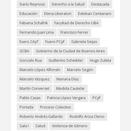
Darío Reynoso
Derecho a la Salud
Destacada
Educación
Elena Liberatori
Esteban Centanaro
Fabiana Schafrik
Facultad de Derecho UBA
Fernando Juan Lima
Francisco Ferrer
fuero CAyT
Fuero PCyF
Gabriela Seijas
GCBA
Gobierno de la Ciudad de Buenos Aires
Gonzalo Rua
Guillermo Scheibler
Hugo Zuleta
Marcelo López Alfonsín
Marcelo Segón
Marcelo Vázquez
Mariana Díaz
Martín Converset
Medida Cautelar
Pablo Casas
Patricia López Vergara
PCyF
Portada
Proceso Colectivo
Roberto Andrés Gallardo
Rodolfo Ariza Clerici
Sala I
Salud
Violencia de Género