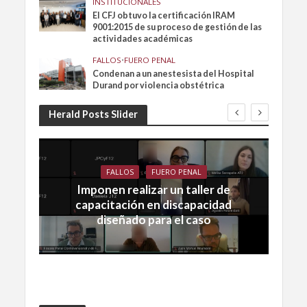
INSTITUCIONALES
El CFJ obtuvo la certificación IRAM
9001:2015 de su proceso de gestión de las
actividades académicas
FALLOS
•
FUERO PENAL
Condenan a un anestesista del Hospital
Durand por violencia obstétrica
Herald Posts Slider
FALLOS
FUERO PENAL
Imponen realizar un taller de
capacitación en discapacidad
diseñado para el caso