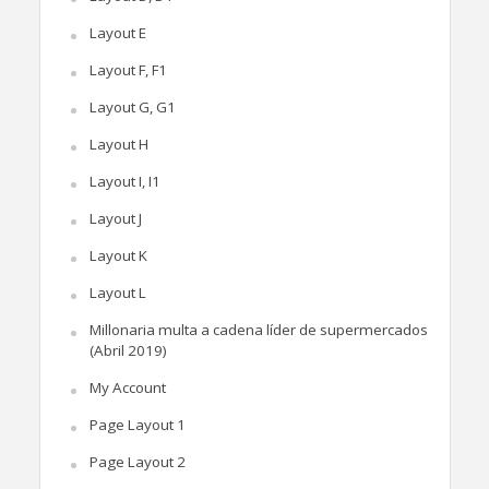
Layout E
Layout F, F1
Layout G, G1
Layout H
Layout I, I1
Layout J
Layout K
Layout L
Millonaria multa a cadena líder de supermercados
(Abril 2019)
My Account
Page Layout 1
Page Layout 2