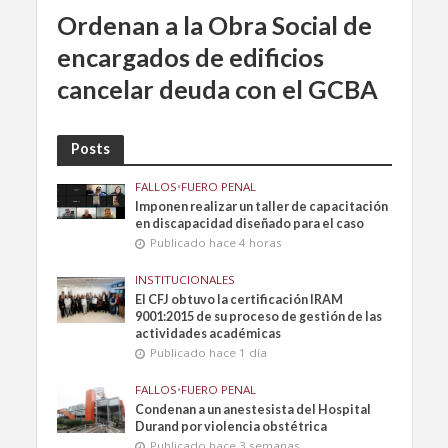
Ordenan a la Obra Social de
encargados de edificios
cancelar deuda con el GCBA
Posts
FALLOS
•
FUERO PENAL
Imponen realizar un taller de capacitación
en discapacidad diseñado para el caso
Publicado hace 4 horas
INSTITUCIONALES
El CFJ obtuvo la certificación IRAM
9001:2015 de su proceso de gestión de las
actividades académicas
Publicado hace 1 día
FALLOS
•
FUERO PENAL
Condenan a un anestesista del Hospital
Durand por violencia obstétrica
Publicado hace 3 semanas