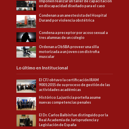
Imponen realizar un taller de capacitación
en discapacidad diseñado para el caso
Condenan a un anestesista del Hospital
Durand por violencia obstétrica
Condena a preceptor por acoso sexual a
tres alumnas de un colegio
Ordenan a ObSBA proveer una silla
motorizada a un joven con distrofia
muscular
Lo último en Institucional
El CFJ obtuvo la certificación IRAM
9001:2015 de su proceso de gestión de las
actividades académicas
Histórico: La justicia porteña asume
nuevas competencias penales
El Dr. Carlos Balbín fue distinguido por la
Real Academia de Jurisprudencia y
Legislación de España