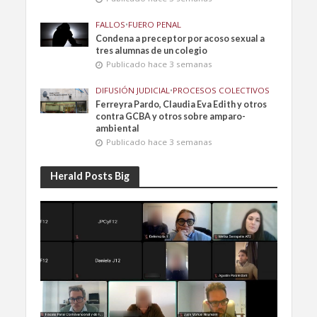
FALLOS
•
FUERO PENAL
Condena a preceptor por acoso sexual a
tres alumnas de un colegio
Publicado hace 3 semanas
DIFUSIÓN JUDICIAL
•
PROCESOS COLECTIVOS
Ferreyra Pardo, Claudia Eva Edith y otros
contra GCBA y otros sobre amparo-
ambiental
Publicado hace 3 semanas
Herald Posts Big