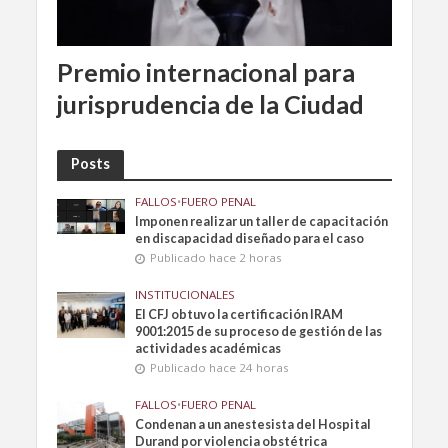
Premio internacional para
jurisprudencia de la Ciudad
Posts
FALLOS
•
FUERO PENAL
Imponen realizar un taller de capacitación
en discapacidad diseñado para el caso
Publicado hace 2 horas
INSTITUCIONALES
El CFJ obtuvo la certificación IRAM
9001:2015 de su proceso de gestión de las
actividades académicas
Publicado hace 24 horas
FALLOS
•
FUERO PENAL
Condenan a un anestesista del Hospital
Durand por violencia obstétrica