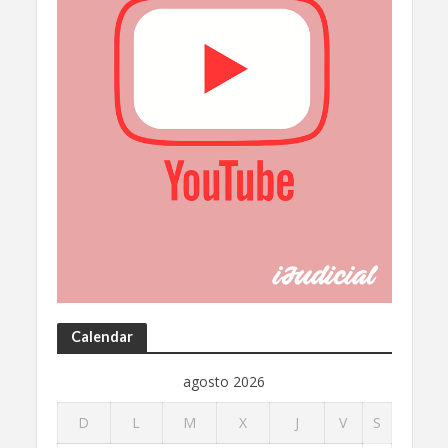
Calendar
agosto 2026
D
L
M
X
J
V
S