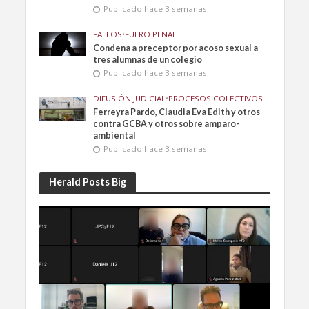
Publicado hace 3 semanas
FALLOS
•
FUERO PENAL
Condena a preceptor por acoso sexual a
tres alumnas de un colegio
Publicado hace 3 semanas
DIFUSIÓN JUDICIAL
•
PROCESOS COLECTIVOS
Ferreyra Pardo, Claudia Eva Edith y otros
contra GCBA y otros sobre amparo-
ambiental
Publicado hace 3 semanas
Herald Posts Big