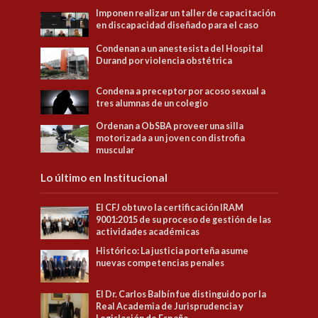
Imponen realizar un taller de capacitación
en discapacidad diseñado para el caso
Condenan a un anestesista del Hospital
Durand por violencia obstétrica
Condena a preceptor por acoso sexual a
tres alumnas de un colegio
Ordenan a ObSBA proveer una silla
motorizada a un joven con distrofia
muscular
Lo último en Institucional
El CFJ obtuvo la certificación IRAM
9001:2015 de su proceso de gestión de las
actividades académicas
Histórico: La justicia porteña asume
nuevas competencias penales
El Dr. Carlos Balbín fue distinguido por la
Real Academia de Jurisprudencia y