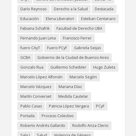
Darío Reynoso
Derecho a la Salud
Destacada
Educación
Elena Liberatori
Esteban Centanaro
Fabiana Schafrik
Facultad de Derecho UBA
Fernando Juan Lima
Francisco Ferrer
fuero CAyT
Fuero PCyF
Gabriela Seijas
GCBA
Gobierno de la Ciudad de Buenos Aires
Gonzalo Rua
Guillermo Scheibler
Hugo Zuleta
Marcelo López Alfonsín
Marcelo Segón
Marcelo Vázquez
Mariana Díaz
Martín Converset
Medida Cautelar
Pablo Casas
Patricia López Vergara
PCyF
Portada
Proceso Colectivo
Roberto Andrés Gallardo
Rodolfo Ariza Clerici
Sala I
Salud
Violencia de Género