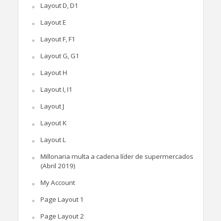
Layout D, D1
Layout E
Layout F, F1
Layout G, G1
Layout H
Layout I, I1
Layout J
Layout K
Layout L
Millonaria multa a cadena líder de supermercados
(Abril 2019)
My Account
Page Layout 1
Page Layout 2