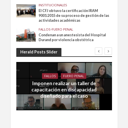
INSTITUCIONALES
El CFJ obtuvo la certificación IRAM
9001:2015 de su proceso de gestión de las
actividades académicas
FALLOS
•
FUERO PENAL
Condenan a un anestesista del Hospital
Durand por violencia obstétrica
Herald Posts Slider
FALLOS
FUERO PENAL
Imponen realizar un taller de
capacitación en discapacidad
diseñado para el caso