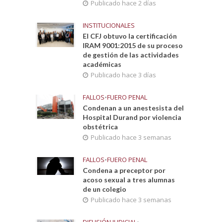
Publicado hace 2 días
INSTITUCIONALES
El CFJ obtuvo la certificación
IRAM 9001:2015 de su proceso
de gestión de las actividades
académicas
Publicado hace 3 días
FALLOS
•
FUERO PENAL
Condenan a un anestesista del
Hospital Durand por violencia
obstétrica
Publicado hace 3 semanas
FALLOS
•
FUERO PENAL
Condena a preceptor por
acoso sexual a tres alumnas
de un colegio
Publicado hace 3 semanas