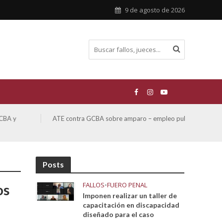
9 de agosto de 2026
ATE contra GCBA sobre amparo – empleo publico otros
San M
sobre
Posts
FALLOS
•
FUERO PENAL
os
Imponen realizar un taller de
capacitación en discapacidad
diseñado para el caso