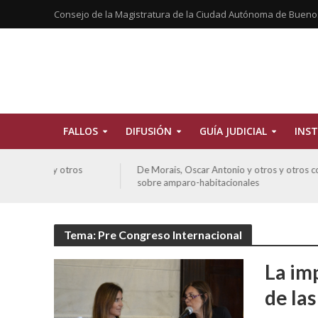
Consejo de la Magistratura de la Ciudad Autónoma de Bueno
FALLOS
DIFUSIÓN
GUÍA JUDICIAL
INST
tros
De Morais, Oscar Antonio y otros y otros contra GCBA
sobre amparo-habitacionales
Tema: Pre Congreso Internacional
La im
de las