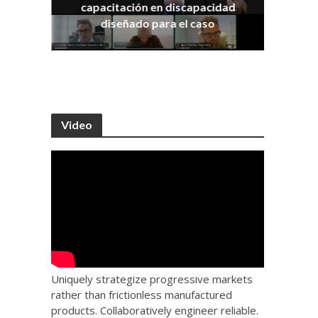
capacitación en discapacidad
os
IRA
diseñado para el caso
Video
Uniquely strategize progressive markets
rather than frictionless manufactured
products. Collaboratively engineer reliable.