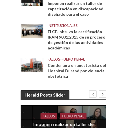
Imponen realizar un taller de
capacitación en discapacidad
diseñado para el caso
INSTITUCIONALES
El CFJ obtuvo la certificación
IRAM 9001:2015 de su proceso
de gestión de las actividades
académicas
FALLOS
•
FUERO PENAL
Condenan a un anestesista del
Hospital Durand por violencia
obstétrica
Herald Posts Slider
FALLOS
FUERO PENAL
Imponen realizar un taller de
dith
E