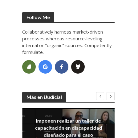
Follow Me
Collaboratively harness market-driven
processes whereas resource-leveling
internal or "organic" sources. Competently
formulate.
Más en iJudicial
Imponen realizar un taller de
E
capacitación en discapacidad
el
IRA
diseñado para el caso
ia