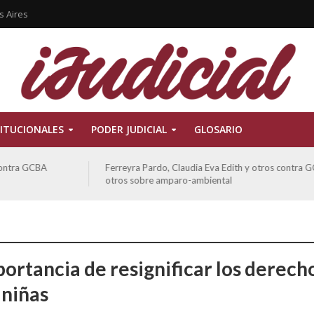
s Aires
ITUCIONALES
PODER JUDICIAL
GLOSARIO
Ferreyra Pardo, Claudia Eva Edith y otros contra GCBA y
otros sobre amparo-ambiental
portancia de resignificar los derech
 niñas