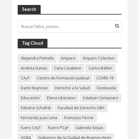
Search
Tag Cloud
Alejandra Petrella
Amparo
Amparo Colectivo
Andrea Danas
Carla Cavaliere
Carlos Balbín
CAyT
Centro de Formación Judicial
COVID-19
Darío Reynoso
Derecho a la Salud
Destacada
Educación
Elena Liberatori
Esteban Centanaro
Fabiana Schafrik
Facultad de Derecho UBA
Fernando Juan Lima
Francisco Ferrer
fuero CAyT
Fuero PCyF
Gabriela Seijas
GCBA
Gobierno de la Ciudad de Buenos Aires