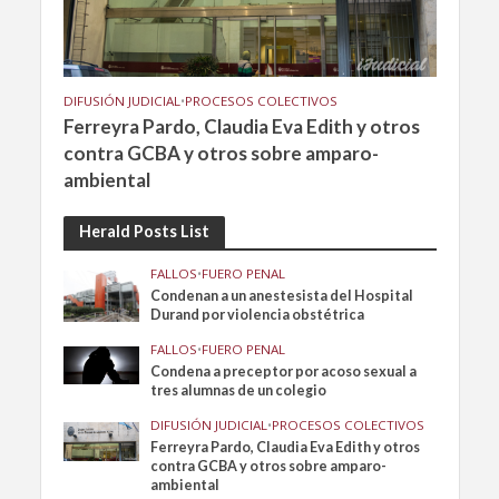
DIFUSIÓN JUDICIAL
•
PROCESOS COLECTIVOS
Ferreyra Pardo, Claudia Eva Edith y otros
contra GCBA y otros sobre amparo-
ambiental
Herald Posts List
FALLOS
•
FUERO PENAL
Condenan a un anestesista del Hospital
Durand por violencia obstétrica
FALLOS
•
FUERO PENAL
Condena a preceptor por acoso sexual a
tres alumnas de un colegio
DIFUSIÓN JUDICIAL
•
PROCESOS COLECTIVOS
Ferreyra Pardo, Claudia Eva Edith y otros
contra GCBA y otros sobre amparo-
ambiental