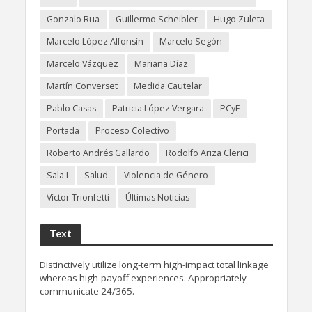
Gonzalo Rua
Guillermo Scheibler
Hugo Zuleta
Marcelo López Alfonsín
Marcelo Segón
Marcelo Vázquez
Mariana Díaz
Martín Converset
Medida Cautelar
Pablo Casas
Patricia López Vergara
PCyF
Portada
Proceso Colectivo
Roberto Andrés Gallardo
Rodolfo Ariza Clerici
Sala I
Salud
Violencia de Género
Víctor Trionfetti
Últimas Noticias
Text
Distinctively utilize long-term high-impact total linkage
whereas high-payoff experiences. Appropriately
communicate 24/365.