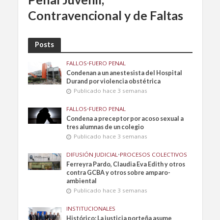
Contravencional y de Faltas
Posts
FALLOS
•
FUERO PENAL
Condenan a un anestesista del Hospital
Durand por violencia obstétrica
Publicado hace 3 semanas
FALLOS
•
FUERO PENAL
Condena a preceptor por acoso sexual a
tres alumnas de un colegio
Publicado hace 3 semanas
DIFUSIÓN JUDICIAL
•
PROCESOS COLECTIVOS
Ferreyra Pardo, Claudia Eva Edith y otros
contra GCBA y otros sobre amparo-
ambiental
Publicado hace 3 semanas
INSTITUCIONALES
Histórico: La justicia porteña asume