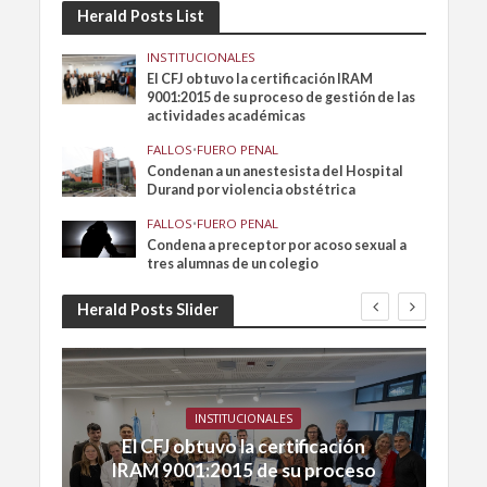
Herald Posts List
INSTITUCIONALES
El CFJ obtuvo la certificación IRAM
9001:2015 de su proceso de gestión de las
actividades académicas
FALLOS
•
FUERO PENAL
Condenan a un anestesista del Hospital
Durand por violencia obstétrica
FALLOS
•
FUERO PENAL
Condena a preceptor por acoso sexual a
tres alumnas de un colegio
Herald Posts Slider
INSTITUCIONALES
El CFJ obtuvo la certificación
IRAM 9001:2015 de su proceso