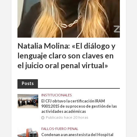
Natalia Molina: «El diálogo y
lenguaje claro son claves en
el juicio oral penal virtual»
Posts
INSTITUCIONALES
El CFJ obtuvo la certificación IRAM
9001:2015 de su proceso de gestión de las
actividades académicas
Publicado hace 20 horas
FALLOS
•
FUERO PENAL
Condenan a un anestesista del Hospital