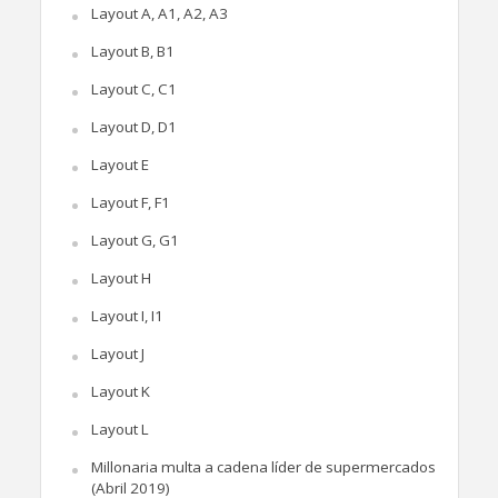
Layout A, A1, A2, A3
Layout B, B1
Layout C, C1
Layout D, D1
Layout E
Layout F, F1
Layout G, G1
Layout H
Layout I, I1
Layout J
Layout K
Layout L
Millonaria multa a cadena líder de supermercados
(Abril 2019)