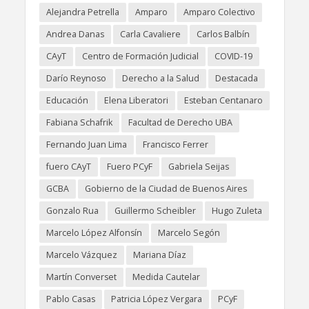
Alejandra Petrella
Amparo
Amparo Colectivo
Andrea Danas
Carla Cavaliere
Carlos Balbín
CAyT
Centro de Formación Judicial
COVID-19
Darío Reynoso
Derecho a la Salud
Destacada
Educación
Elena Liberatori
Esteban Centanaro
Fabiana Schafrik
Facultad de Derecho UBA
Fernando Juan Lima
Francisco Ferrer
fuero CAyT
Fuero PCyF
Gabriela Seijas
GCBA
Gobierno de la Ciudad de Buenos Aires
Gonzalo Rua
Guillermo Scheibler
Hugo Zuleta
Marcelo López Alfonsín
Marcelo Segón
Marcelo Vázquez
Mariana Díaz
Martín Converset
Medida Cautelar
Pablo Casas
Patricia López Vergara
PCyF