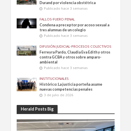
Durand por violencia obstétrica
Publicado hace 3 semanas
FALLOS
•
FUERO PENAL
Condena a preceptor por acoso sexual a
tres alumnas de un colegio
Publicado hace 3 semanas
DIFUSIÓN JUDICIAL
•
PROCESOS COLECTIVOS
Ferreyra Pardo, Claudia Eva Edith y otros
contra GCBA y otros sobre amparo-
ambiental
Publicado hace 3 semanas
INSTITUCIONALES
Histórico: La justicia porteña asume
nuevas competencias penales
3 de julio de 2026
Herald Posts Big