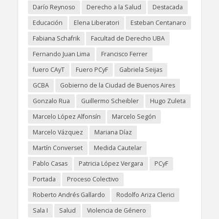
Darío Reynoso
Derecho a la Salud
Destacada
Educación
Elena Liberatori
Esteban Centanaro
Fabiana Schafrik
Facultad de Derecho UBA
Fernando Juan Lima
Francisco Ferrer
fuero CAyT
Fuero PCyF
Gabriela Seijas
GCBA
Gobierno de la Ciudad de Buenos Aires
Gonzalo Rua
Guillermo Scheibler
Hugo Zuleta
Marcelo López Alfonsín
Marcelo Segón
Marcelo Vázquez
Mariana Díaz
Martín Converset
Medida Cautelar
Pablo Casas
Patricia López Vergara
PCyF
Portada
Proceso Colectivo
Roberto Andrés Gallardo
Rodolfo Ariza Clerici
Sala I
Salud
Violencia de Género