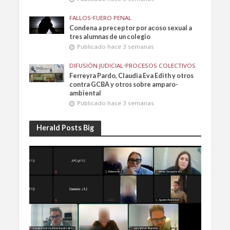
FALLOS
•
FUERO PENAL
Condena a preceptor por acoso sexual a
tres alumnas de un colegio
Publicado hace 3 semanas
DIFUSIÓN JUDICIAL
•
PROCESOS COLECTIVOS
Ferreyra Pardo, Claudia Eva Edith y otros
contra GCBA y otros sobre amparo-
ambiental
Publicado hace 3 semanas
Herald Posts Big