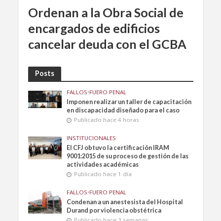
Ordenan a la Obra Social de
encargados de edificios
cancelar deuda con el GCBA
Posts
FALLOS
•
FUERO PENAL
Imponen realizar un taller de capacitación
en discapacidad diseñado para el caso
Publicado hace 4 horas
INSTITUCIONALES
El CFJ obtuvo la certificación IRAM
9001:2015 de su proceso de gestión de las
actividades académicas
Publicado hace 1 día
FALLOS
•
FUERO PENAL
Condenan a un anestesista del Hospital
Durand por violencia obstétrica
Publicado hace 3 semanas