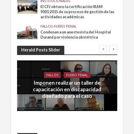
INSTITUCIONALES
El CFJ obtuvo la certificación IRAM
9001:2015 de su proceso de gestión de las
actividades académicas
FALLOS
•
FUERO PENAL
Condenan a un anestesista del Hospital
Durand por violencia obstétrica
Herald Posts Slider
FALLOS
FUERO PENAL
Imponen realizar un taller de
capacitación en discapacidad
diseñado para el caso