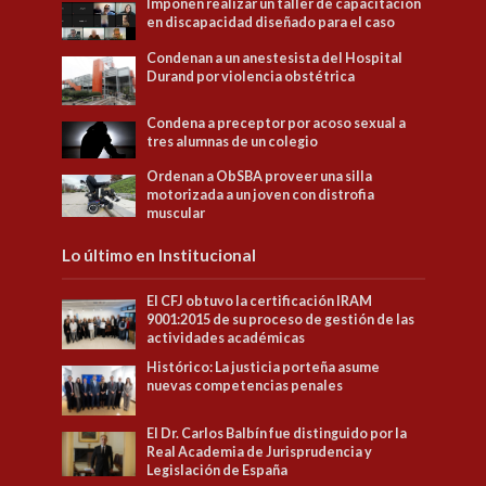
Imponen realizar un taller de capacitación
en discapacidad diseñado para el caso
Condenan a un anestesista del Hospital
Durand por violencia obstétrica
Condena a preceptor por acoso sexual a
tres alumnas de un colegio
Ordenan a ObSBA proveer una silla
motorizada a un joven con distrofia
muscular
Lo último en Institucional
El CFJ obtuvo la certificación IRAM
9001:2015 de su proceso de gestión de las
actividades académicas
Histórico: La justicia porteña asume
nuevas competencias penales
El Dr. Carlos Balbín fue distinguido por la
Real Academia de Jurisprudencia y
Legislación de España