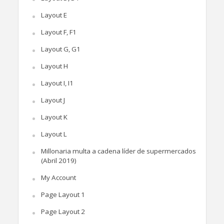
Layout E
Layout F, F1
Layout G, G1
Layout H
Layout I, I1
Layout J
Layout K
Layout L
Millonaria multa a cadena líder de supermercados
(Abril 2019)
My Account
Page Layout 1
Page Layout 2