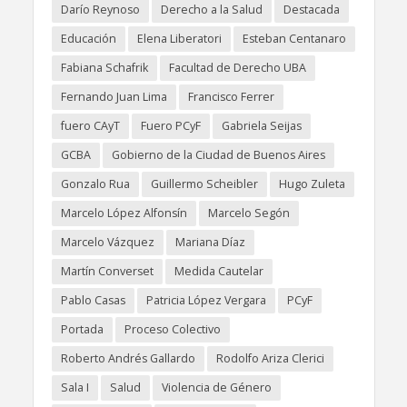
Darío Reynoso
Derecho a la Salud
Destacada
Educación
Elena Liberatori
Esteban Centanaro
Fabiana Schafrik
Facultad de Derecho UBA
Fernando Juan Lima
Francisco Ferrer
fuero CAyT
Fuero PCyF
Gabriela Seijas
GCBA
Gobierno de la Ciudad de Buenos Aires
Gonzalo Rua
Guillermo Scheibler
Hugo Zuleta
Marcelo López Alfonsín
Marcelo Segón
Marcelo Vázquez
Mariana Díaz
Martín Converset
Medida Cautelar
Pablo Casas
Patricia López Vergara
PCyF
Portada
Proceso Colectivo
Roberto Andrés Gallardo
Rodolfo Ariza Clerici
Sala I
Salud
Violencia de Género