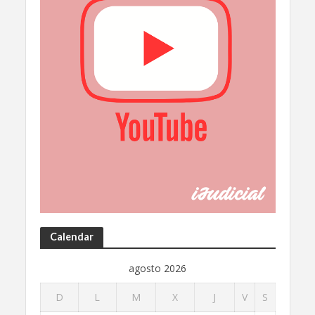
Calendar
agosto 2026
D
L
M
X
J
V
S