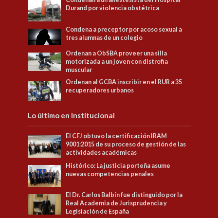
Durand por violencia obstétrica
Condena a preceptor por acoso sexual a
tres alumnas de un colegio
Ordenan a ObSBA proveer una silla
motorizada a un joven con distrofia
muscular
Ordenan al GCBA inscribir en el RUR a 35
recuperadores urbanos
Lo último en Institucional
El CFJ obtuvo la certificación IRAM
9001:2015 de su proceso de gestión de las
actividades académicas
Histórico: La justicia porteña asume
nuevas competencias penales
El Dr. Carlos Balbín fue distinguido por la
Real Academia de Jurisprudencia y
Legislación de España