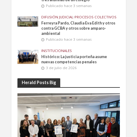
Publicado hace 3 semanas
DIFUSIÓN JUDICIAL
•
PROCESOS COLECTIVOS
Ferreyra Pardo, Claudia Eva Edith y otros
contra GCBA y otros sobre amparo-
ambiental
Publicado hace 3 semanas
INSTITUCIONALES
Histórico: La justicia porteña asume
nuevas competencias penales
3 de julio de 2026
Herald Posts Big