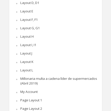
Layout D, D1
Layout E
Layout F, F1
Layout G, G1
Layout H
Layout I, I1
Layout J
Layout K
Layout L
Millonaria multa a cadena líder de supermercados
(Abril 2019)
My Account
Page Layout 1
Page Layout 2