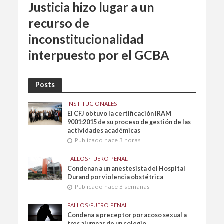
Justicia hizo lugar a un
recurso de
inconstitucionalidad
interpuesto por el GCBA
Posts
INSTITUCIONALES
El CFJ obtuvo la certificación IRAM
9001:2015 de su proceso de gestión de las
actividades académicas
Publicado hace 3 horas
FALLOS
•
FUERO PENAL
Condenan a un anestesista del Hospital
Durand por violencia obstétrica
Publicado hace 3 semanas
FALLOS
•
FUERO PENAL
Condena a preceptor por acoso sexual a
tres alumnas de un colegio