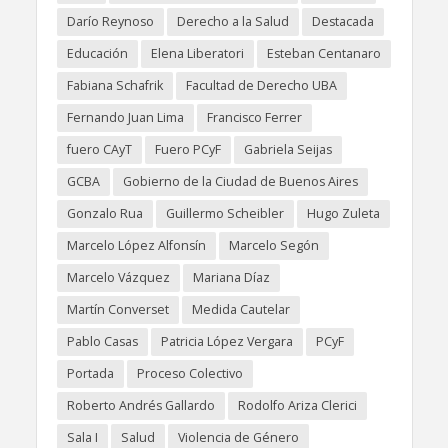
Darío Reynoso
Derecho a la Salud
Destacada
Educación
Elena Liberatori
Esteban Centanaro
Fabiana Schafrik
Facultad de Derecho UBA
Fernando Juan Lima
Francisco Ferrer
fuero CAyT
Fuero PCyF
Gabriela Seijas
GCBA
Gobierno de la Ciudad de Buenos Aires
Gonzalo Rua
Guillermo Scheibler
Hugo Zuleta
Marcelo López Alfonsín
Marcelo Segón
Marcelo Vázquez
Mariana Díaz
Martín Converset
Medida Cautelar
Pablo Casas
Patricia López Vergara
PCyF
Portada
Proceso Colectivo
Roberto Andrés Gallardo
Rodolfo Ariza Clerici
Sala I
Salud
Violencia de Género