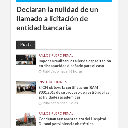
Declaran la nulidad de un
llamado a licitación de
entidad bancaria
Posts
FALLOS
•
FUERO PENAL
Imponen realizar un taller de capacitación
en discapacidad diseñado para el caso
Publicado hace 16 horas
INSTITUCIONALES
El CFJ obtuvo la certificación IRAM
9001:2015 de su proceso de gestión de las
actividades académicas
Publicado hace 2 días
FALLOS
•
FUERO PENAL
Condenan a un anestesista del Hospital
Durand por violencia obstétrica