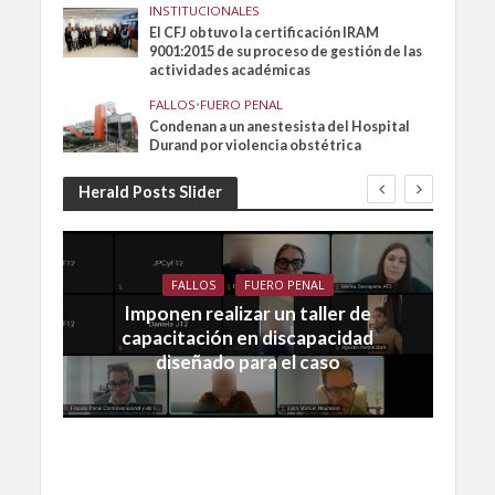
INSTITUCIONALES
El CFJ obtuvo la certificación IRAM
9001:2015 de su proceso de gestión de las
actividades académicas
FALLOS
•
FUERO PENAL
Condenan a un anestesista del Hospital
Durand por violencia obstétrica
Herald Posts Slider
FALLOS
FUERO PENAL
Imponen realizar un taller de
capacitación en discapacidad
diseñado para el caso