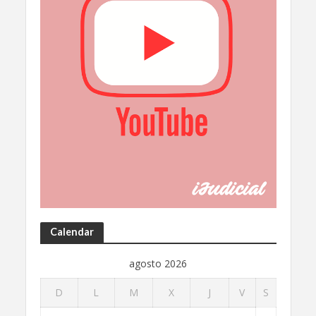
Calendar
agosto 2026
D
L
M
X
J
V
S