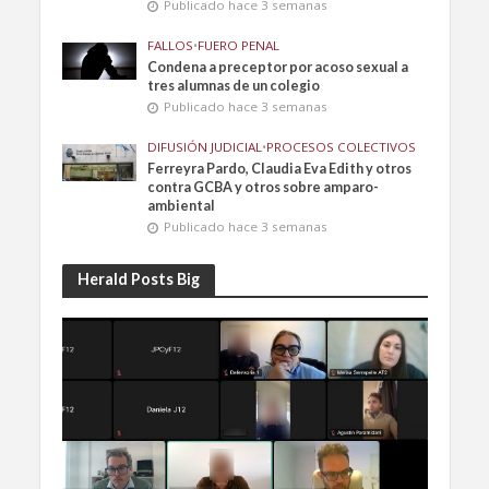
Publicado hace 3 semanas
FALLOS
•
FUERO PENAL
Condena a preceptor por acoso sexual a
tres alumnas de un colegio
Publicado hace 3 semanas
DIFUSIÓN JUDICIAL
•
PROCESOS COLECTIVOS
Ferreyra Pardo, Claudia Eva Edith y otros
contra GCBA y otros sobre amparo-
ambiental
Publicado hace 3 semanas
Herald Posts Big