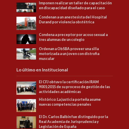
Imponen realizar un taller de capacitación
en discapacidad diseñado para el caso
Condenan a un anestesista del Hospital
Durand por violencia obstétrica
Condena a preceptor por acoso sexual a
tres alumnas de un colegio
Ordenan a ObSBA proveer una silla
motorizada a un joven con distrofia
muscular
Lo último en Institucional
El CFJ obtuvo la certificación IRAM
9001:2015 de su proceso de gestión de las
actividades académicas
Histórico: La justicia porteña asume
nuevas competencias penales
El Dr. Carlos Balbín fue distinguido por la
Real Academia de Jurisprudencia y
Legislación de España