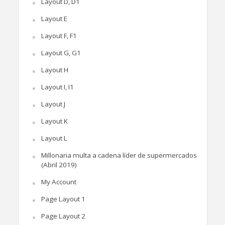
Layout D, D1
Layout E
Layout F, F1
Layout G, G1
Layout H
Layout I, I1
Layout J
Layout K
Layout L
Millonaria multa a cadena líder de supermercados
(Abril 2019)
My Account
Page Layout 1
Page Layout 2