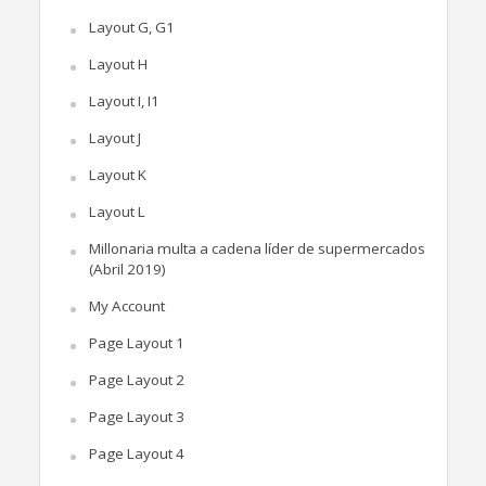
Layout G, G1
Layout H
Layout I, I1
Layout J
Layout K
Layout L
Millonaria multa a cadena líder de supermercados
(Abril 2019)
My Account
Page Layout 1
Page Layout 2
Page Layout 3
Page Layout 4