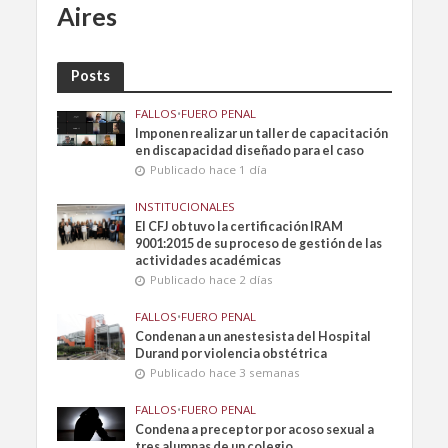
Aires
Posts
FALLOS
•
FUERO PENAL
Imponen realizar un taller de capacitación
en discapacidad diseñado para el caso
Publicado hace 1 día
INSTITUCIONALES
El CFJ obtuvo la certificación IRAM
9001:2015 de su proceso de gestión de las
actividades académicas
Publicado hace 2 días
FALLOS
•
FUERO PENAL
Condenan a un anestesista del Hospital
Durand por violencia obstétrica
Publicado hace 3 semanas
FALLOS
•
FUERO PENAL
Condena a preceptor por acoso sexual a
tres alumnas de un colegio