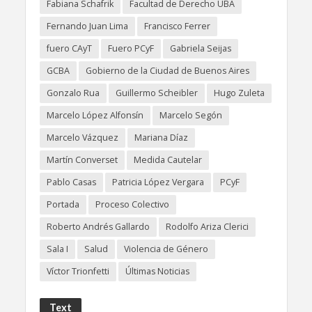
Fabiana Schafrik
Facultad de Derecho UBA
Fernando Juan Lima
Francisco Ferrer
fuero CAyT
Fuero PCyF
Gabriela Seijas
GCBA
Gobierno de la Ciudad de Buenos Aires
Gonzalo Rua
Guillermo Scheibler
Hugo Zuleta
Marcelo López Alfonsín
Marcelo Segón
Marcelo Vázquez
Mariana Díaz
Martín Converset
Medida Cautelar
Pablo Casas
Patricia López Vergara
PCyF
Portada
Proceso Colectivo
Roberto Andrés Gallardo
Rodolfo Ariza Clerici
Sala I
Salud
Violencia de Género
Víctor Trionfetti
Últimas Noticias
Text