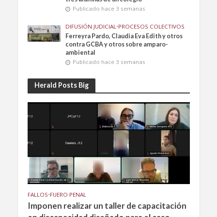
Publicado hace 3 semanas
DIFUSIÓN JUDICIAL
•
PROCESOS COLECTIVOS
Ferreyra Pardo, Claudia Eva Edith y otros
contra GCBA y otros sobre amparo-
ambiental
Publicado hace 3 semanas
Herald Posts Big
FALLOS
•
FUERO PENAL
Imponen realizar un taller de capacitación