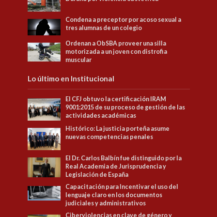
Condena a preceptor por acoso sexual a
tres alumnas de un colegio
Ordenan a ObSBA proveer una silla
motorizada a un joven con distrofia
muscular
Lo último en Institucional
El CFJ obtuvo la certificación IRAM
9001:2015 de su proceso de gestión de las
actividades académicas
Histórico: La justicia porteña asume
nuevas competencias penales
El Dr. Carlos Balbín fue distinguido por la
Real Academia de Jurisprudencia y
Legislación de España
Capacitación para Incentivar el uso del
lenguaje claro en los documentos
judiciales y administrativos
Ciberviolencias en clave de género y