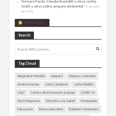
Ferreyra Pardo, Claudia Eva Edith y otros contra
GCBA y otros sobre amparo-ambiental
15 de julio
de 2026
Meks Blog
Search
Tag Cloud
Alejandra Petrella
Amparo
Amparo Colectivo
Andrea Danas
Carla Cavaliere
Carlos Balbín
CAyT
Centro de Formación Judicial
COVID-19
Darío Reynoso
Derecho a la Salud
Destacada
Educación
Elena Liberatori
Esteban Centanaro