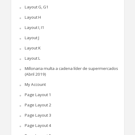
Layout G, G1
Layout H
Layout I, I1
Layout J
Layout K
Layout L
Millonaria multa a cadena líder de supermercados
(Abril 2019)
My Account
Page Layout 1
Page Layout 2
Page Layout 3
Page Layout 4