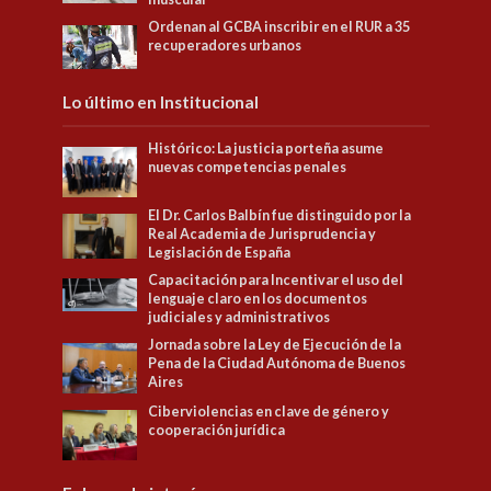
Ordenan al GCBA inscribir en el RUR a 35
recuperadores urbanos
Lo último en Institucional
Histórico: La justicia porteña asume
nuevas competencias penales
El Dr. Carlos Balbín fue distinguido por la
Real Academia de Jurisprudencia y
Legislación de España
Capacitación para Incentivar el uso del
lenguaje claro en los documentos
judiciales y administrativos
Jornada sobre la Ley de Ejecución de la
Pena de la Ciudad Autónoma de Buenos
Aires
Ciberviolencias en clave de género y
cooperación jurídica