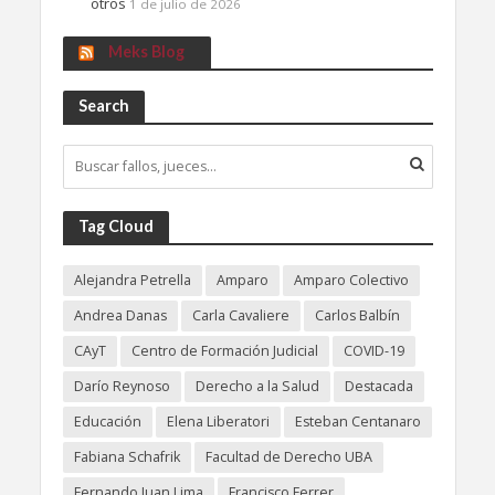
otros
1 de julio de 2026
Meks Blog
Search
Tag Cloud
Alejandra Petrella
Amparo
Amparo Colectivo
Andrea Danas
Carla Cavaliere
Carlos Balbín
CAyT
Centro de Formación Judicial
COVID-19
Darío Reynoso
Derecho a la Salud
Destacada
Educación
Elena Liberatori
Esteban Centanaro
Fabiana Schafrik
Facultad de Derecho UBA
Fernando Juan Lima
Francisco Ferrer