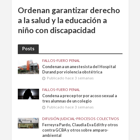
Ordenan garantizar derecho
a la salud y la educación a
niño con discapacidad
Posts
FALLOS
•
FUERO PENAL
Condenan a un anestesista del Hospital
Durand por violencia obstétrica
Publicado hace 3 semanas
FALLOS
•
FUERO PENAL
Condena a preceptor por acoso sexual a
tres alumnas de un colegio
Publicado hace 3 semanas
DIFUSIÓN JUDICIAL
•
PROCESOS COLECTIVOS
Ferreyra Pardo, Claudia Eva Edith y otros
contra GCBA y otros sobre amparo-
ambiental