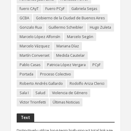
fuero CAyT
Fuero PCyF
Gabriela Seijas
GCBA
Gobierno de la Ciudad de Buenos Aires
Gonzalo Rua
Guillermo Scheibler
Hugo Zuleta
Marcelo López Alfonsín
Marcelo Segón
Marcelo Vázquez
Mariana Díaz
Martín Converset
Medida Cautelar
Pablo Casas
Patricia López Vergara
PCyF
Portada
Proceso Colectivo
Roberto Andrés Gallardo
Rodolfo Ariza Clerici
Sala I
Salud
Violencia de Género
Víctor Trionfetti
Últimas Noticias
Text
Distinctively utilize long-term high-impact total linkage