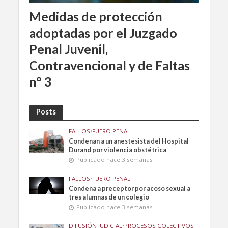
Medidas de protección
adoptadas por el Juzgado
Penal Juvenil,
Contravencional y de Faltas
n° 3
Posts
FALLOS
•
FUERO PENAL
Condenan a un anestesista del Hospital
Durand por violencia obstétrica
Publicado hace 3 semanas
FALLOS
•
FUERO PENAL
Condena a preceptor por acoso sexual a
tres alumnas de un colegio
Publicado hace 3 semanas
DIFUSIÓN JUDICIAL
•
PROCESOS COLECTIVOS