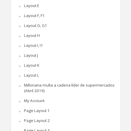
Layout E
Layout F, F1
Layout G, G1
Layout H
Layout I, I1
Layout J
Layout K
Layout L
Millonaria multa a cadena líder de supermercados
(Abril 2019)
My Account
Page Layout 1
Page Layout 2
Page Layout 3