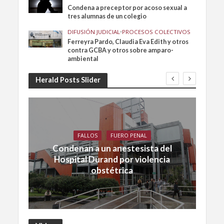
Condena a preceptor por acoso sexual a
tres alumnas de un colegio
DIFUSIÓN JUDICIAL
•
PROCESOS COLECTIVOS
Ferreyra Pardo, Claudia Eva Edith y otros
contra GCBA y otros sobre amparo-
ambiental
Herald Posts Slider
FALLOS
FUERO PENAL
Condenan a un anestesista del
Hospital Durand por violencia
obstétrica