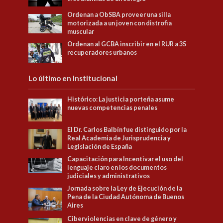
Ordenan a ObSBA proveer una silla
motorizada a un joven con distrofia
muscular
Ordenan al GCBA inscribir en el RUR a 35
recuperadores urbanos
Lo último en Institucional
Histórico: La justicia porteña asume
nuevas competencias penales
El Dr. Carlos Balbín fue distinguido por la
Real Academia de Jurisprudencia y
Legislación de España
Capacitación para Incentivar el uso del
lenguaje claro en los documentos
judiciales y administrativos
Jornada sobre la Ley de Ejecución de la
Pena de la Ciudad Autónoma de Buenos
Aires
Ciberviolencias en clave de género y