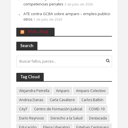
competencias penales
3 de julio de 2026
ATE contra GCBA sobre amparo – empleo publico
otros
1 de julio de 2026
Meks Blog
Search
Tag Cloud
Alejandra Petrella
Amparo
Amparo Colectivo
Andrea Danas
Carla Cavaliere
Carlos Balbín
CAyT
Centro de Formación Judicial
COVID-19
Darío Reynoso
Derecho a la Salud
Destacada
Educación
Elena Liberatori
Esteban Centanaro