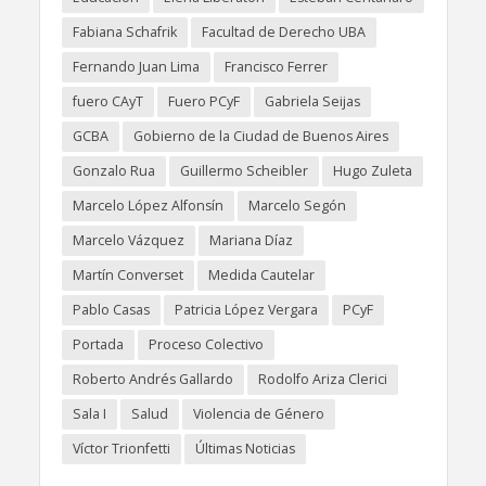
Fabiana Schafrik
Facultad de Derecho UBA
Fernando Juan Lima
Francisco Ferrer
fuero CAyT
Fuero PCyF
Gabriela Seijas
GCBA
Gobierno de la Ciudad de Buenos Aires
Gonzalo Rua
Guillermo Scheibler
Hugo Zuleta
Marcelo López Alfonsín
Marcelo Segón
Marcelo Vázquez
Mariana Díaz
Martín Converset
Medida Cautelar
Pablo Casas
Patricia López Vergara
PCyF
Portada
Proceso Colectivo
Roberto Andrés Gallardo
Rodolfo Ariza Clerici
Sala I
Salud
Violencia de Género
Víctor Trionfetti
Últimas Noticias