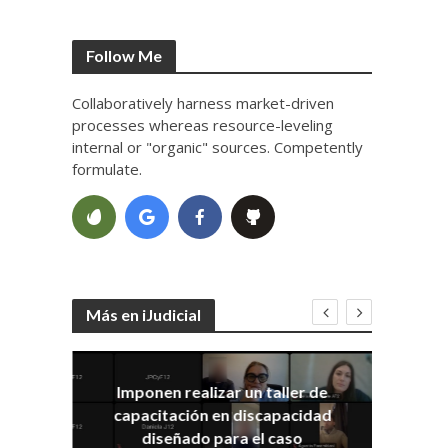
Follow Me
Collaboratively harness market-driven
processes whereas resource-leveling
internal or "organic" sources. Competently
formulate.
Más en iJudicial
Imponen realizar un taller de
E
capacitación en discapacidad
el
IRA
diseñado para el caso
ia