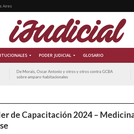
s Aires
ITUCIONALES
PODER JUDICIAL
GLOSARIO
De Morais, Oscar Antonio y otros y otros contra GCBA
sobre amparo-habitacionales
ller de Capacitación 2024 – Medicin
se