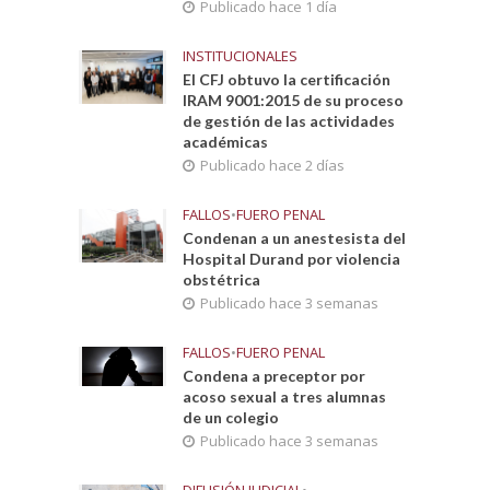
Publicado hace 1 día
INSTITUCIONALES
El CFJ obtuvo la certificación
IRAM 9001:2015 de su proceso
de gestión de las actividades
académicas
Publicado hace 2 días
FALLOS
•
FUERO PENAL
Condenan a un anestesista del
Hospital Durand por violencia
obstétrica
Publicado hace 3 semanas
FALLOS
•
FUERO PENAL
Condena a preceptor por
acoso sexual a tres alumnas
de un colegio
Publicado hace 3 semanas