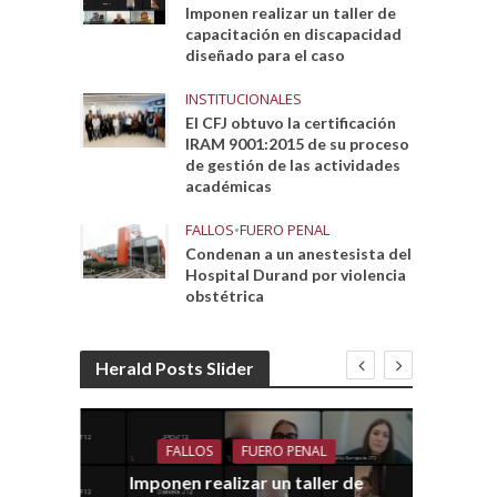
Imponen realizar un taller de
capacitación en discapacidad
diseñado para el caso
INSTITUCIONALES
El CFJ obtuvo la certificación
IRAM 9001:2015 de su proceso
de gestión de las actividades
académicas
FALLOS
•
FUERO PENAL
Condenan a un anestesista del
Hospital Durand por violencia
obstétrica
Herald Posts Slider
FALLOS
FUERO PENAL
Imponen realizar un taller de
dith
E