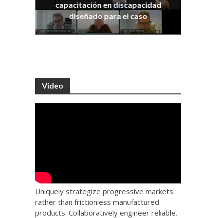
capacitación en discapacidad
os
IRA
diseñado para el caso
Video
Uniquely strategize progressive markets
rather than frictionless manufactured
products. Collaboratively engineer reliable.