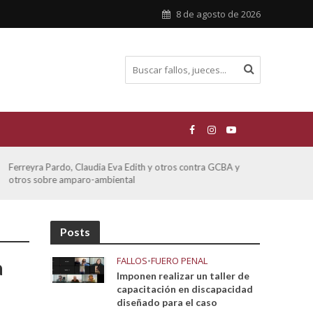
8 de agosto de 2026
Ferreyra Pardo, Claudia Eva Edith y otros contra GCBA y
ATE 
otros sobre amparo-ambiental
Posts
FALLOS
•
FUERO PENAL
a
Imponen realizar un taller de
capacitación en discapacidad
diseñado para el caso