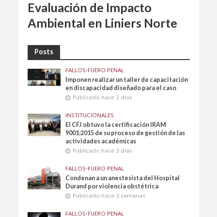
Evaluación de Impacto
Ambiental en Liniers Norte
Posts
FALLOS
•
FUERO PENAL
Imponen realizar un taller de capacitación
en discapacidad diseñado para el caso
Publicado hace 2 días
INSTITUCIONALES
El CFJ obtuvo la certificación IRAM
9001:2015 de su proceso de gestión de las
actividades académicas
Publicado hace 3 días
FALLOS
•
FUERO PENAL
Condenan a un anestesista del Hospital
Durand por violencia obstétrica
Publicado hace 3 semanas
FALLOS
•
FUERO PENAL