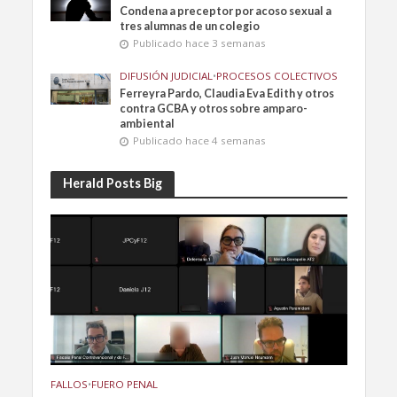
Condena a preceptor por acoso sexual a
tres alumnas de un colegio
Publicado hace 3 semanas
DIFUSIÓN JUDICIAL
•
PROCESOS COLECTIVOS
Ferreyra Pardo, Claudia Eva Edith y otros
contra GCBA y otros sobre amparo-
ambiental
Publicado hace 4 semanas
Herald Posts Big
FALLOS
•
FUERO PENAL