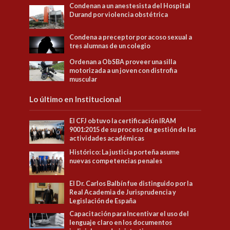
Condenan a un anestesista del Hospital
Durand por violencia obstétrica
Condena a preceptor por acoso sexual a
tres alumnas de un colegio
Ordenan a ObSBA proveer una silla
motorizada a un joven con distrofia
muscular
Lo último en Institucional
El CFJ obtuvo la certificación IRAM
9001:2015 de su proceso de gestión de las
actividades académicas
Histórico: La justicia porteña asume
nuevas competencias penales
El Dr. Carlos Balbín fue distinguido por la
Real Academia de Jurisprudencia y
Legislación de España
Capacitación para Incentivar el uso del
lenguaje claro en los documentos