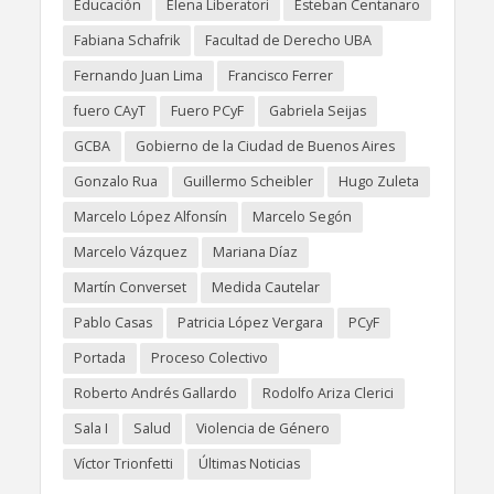
Educación
Elena Liberatori
Esteban Centanaro
Fabiana Schafrik
Facultad de Derecho UBA
Fernando Juan Lima
Francisco Ferrer
fuero CAyT
Fuero PCyF
Gabriela Seijas
GCBA
Gobierno de la Ciudad de Buenos Aires
Gonzalo Rua
Guillermo Scheibler
Hugo Zuleta
Marcelo López Alfonsín
Marcelo Segón
Marcelo Vázquez
Mariana Díaz
Martín Converset
Medida Cautelar
Pablo Casas
Patricia López Vergara
PCyF
Portada
Proceso Colectivo
Roberto Andrés Gallardo
Rodolfo Ariza Clerici
Sala I
Salud
Violencia de Género
Víctor Trionfetti
Últimas Noticias