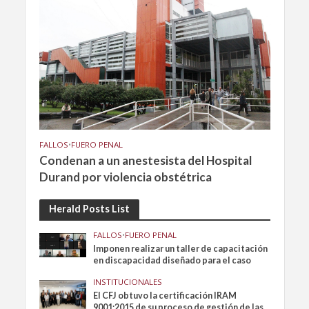
FALLOS
•
FUERO PENAL
Condenan a un anestesista del Hospital
Durand por violencia obstétrica
Herald Posts List
FALLOS
•
FUERO PENAL
Imponen realizar un taller de capacitación
en discapacidad diseñado para el caso
INSTITUCIONALES
El CFJ obtuvo la certificación IRAM
9001:2015 de su proceso de gestión de las