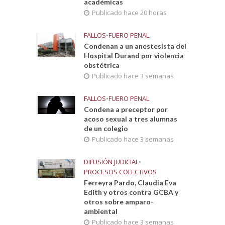
académicas
Publicado hace 20 horas
FALLOS
•
FUERO PENAL
Condenan a un anestesista del
Hospital Durand por violencia
obstétrica
Publicado hace 3 semanas
FALLOS
•
FUERO PENAL
Condena a preceptor por
acoso sexual a tres alumnas
de un colegio
Publicado hace 3 semanas
DIFUSIÓN JUDICIAL
•
PROCESOS COLECTIVOS
Ferreyra Pardo, Claudia Eva
Edith y otros contra GCBA y
otros sobre amparo-
ambiental
Publicado hace 3 semanas