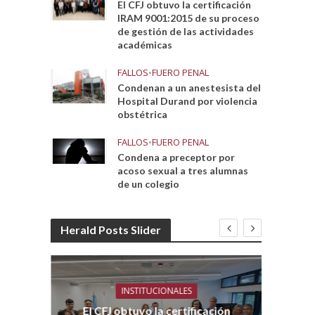
El CFJ obtuvo la certificación
IRAM 9001:2015 de su proceso
de gestión de las actividades
académicas
FALLOS
•
FUERO PENAL
Condenan a un anestesista del
Hospital Durand por violencia
obstétrica
FALLOS
•
FUERO PENAL
Condena a preceptor por
acoso sexual a tres alumnas
de un colegio
Herald Posts Slider
INSTITUCIONALES
El CFJ obtuvo la certificación