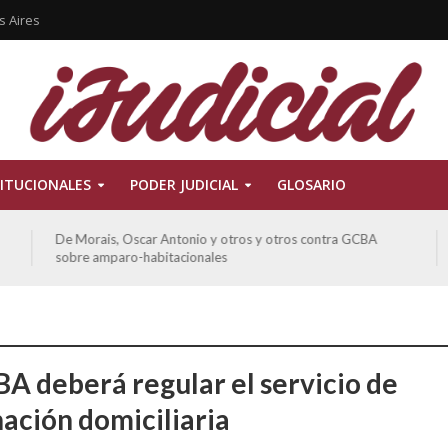
s Aires
ITUCIONALES
PODER JUDICIAL
GLOSARIO
De Morais, Oscar Antonio y otros y otros contra GCBA
sobre amparo-habitacionales
BA deberá regular el servicio de
nación domiciliaria