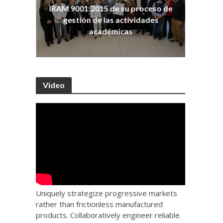
ña
Co
IRAM 9001:2015 de su proceso de
as
Ho
gestión de las actividades
académicas
Video
Uniquely strategize progressive markets
rather than frictionless manufactured
products. Collaboratively engineer reliable.