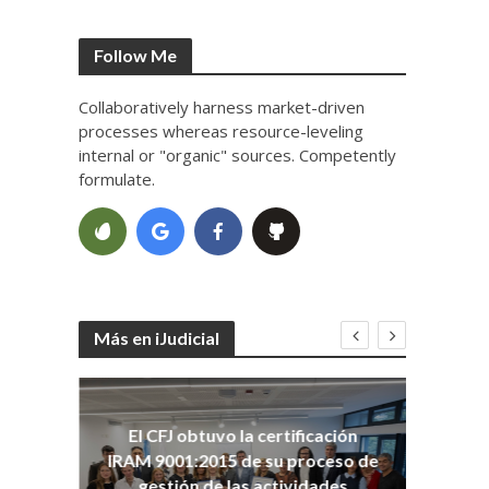
Follow Me
Collaboratively harness market-driven
processes whereas resource-leveling
internal or "organic" sources. Competently
formulate.
Más en iJudicial
oso
El CFJ obtuvo la certificación
n
Co
IRAM 9001:2015 de su proceso de
Ho
gestión de las actividades