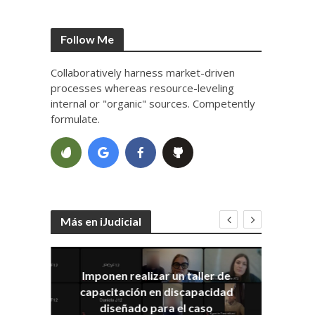
Follow Me
Collaboratively harness market-driven
processes whereas resource-leveling
internal or "organic" sources. Competently
formulate.
Más en iJudicial
Imponen realizar un taller de
E
capacitación en discapacidad
el
IRA
diseñado para el caso
ia