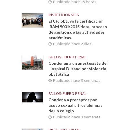
Publicado hace 15 horas
INSTITUCIONALES
El CFJ obtuvo la certificación
IRAM 9001:2015 de su proceso
de gestión de las actividades
académicas
Publicado hace 2 días
FALLOS
•
FUERO PENAL
Condenan a un anestesista del
Hospital Durand por violencia
obstétrica
Publicado hace 3 semanas
FALLOS
•
FUERO PENAL
Condena a preceptor por
acoso sexual a tres alumnas
de un colegio
Publicado hace 3 semanas