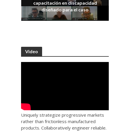
capacitación en discapacidad
os
IRA
diseñado para el caso
Video
Uniquely strategize progressive markets
rather than frictionless manufactured
products. Collaboratively engineer reliable.