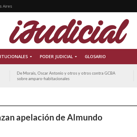
s Aires
ITUCIONALES
PODER JUDICIAL
GLOSARIO
Ferreyra Pardo, Claudia Eva Edith y otros contra GCBA y
otros sobre amparo-ambiental
zan apelación de Almundo