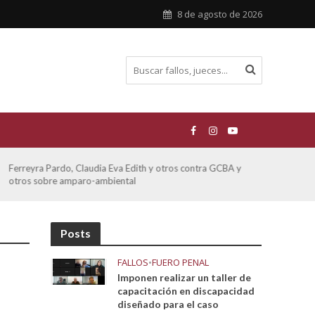
8 de agosto de 2026
ATE contra GCBA sobre amparo – empleo publico otros
San M
sobre
Posts
FALLOS
•
FUERO PENAL
Imponen realizar un taller de
capacitación en discapacidad
diseñado para el caso