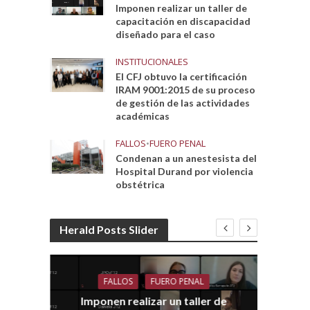
Imponen realizar un taller de
capacitación en discapacidad
diseñado para el caso
INSTITUCIONALES
El CFJ obtuvo la certificación
IRAM 9001:2015 de su proceso
de gestión de las actividades
académicas
FALLOS
•
FUERO PENAL
Condenan a un anestesista del
Hospital Durand por violencia
obstétrica
Herald Posts Slider
FALLOS
FUERO PENAL
Imponen realizar un taller de
dith
E