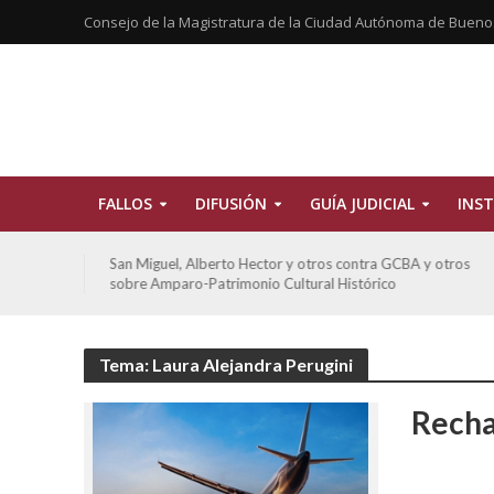
Consejo de la Magistratura de la Ciudad Autónoma de Bueno
FALLOS
DIFUSIÓN
GUÍA JUDICIAL
INST
tros
De Morais, Oscar Antonio y otros y otros contra GCBA
sobre amparo-habitacionales
Tema: Laura Alejandra Perugini
Recha