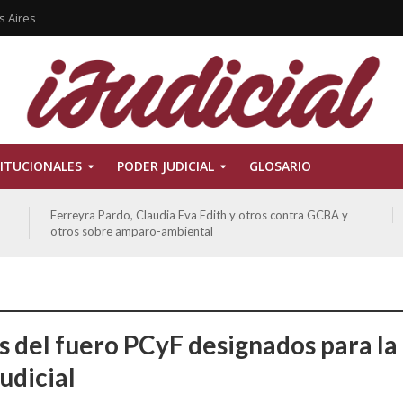
s Aires
ITUCIONALES
PODER JUDICIAL
GLOSARIO
ATE contra GCBA sobre amparo – empleo publico otros
s del fuero PCyF designados para la
judicial