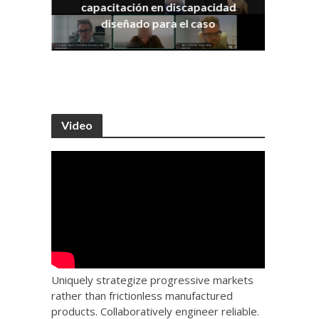
capacitación en discapacidad
os
IRA
diseñado para el caso
Video
Uniquely strategize progressive markets
rather than frictionless manufactured
products. Collaboratively engineer reliable.