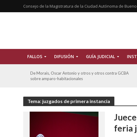
Consejo de la Magistratura de la Ciudad Autónoma de Bueno
FALLOS
DIFUSIÓN
GUÍA JUDICIAL
INST
CBA
Ferreyra Pardo, Claudia Eva Edith y otros contra GCBA y
otros sobre amparo-ambiental
Tema: juzgados de primera instancia
Juece
feria 