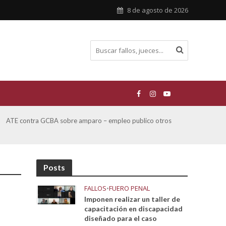
8 de agosto de 2026
San Miguel, Alberto Hector y otros contra GCBA y otros
De Mo
sobre Amparo-Patrimonio Cultural Histórico
sobr
Posts
FALLOS
•
FUERO PENAL
Imponen realizar un taller de
capacitación en discapacidad
diseñado para el caso