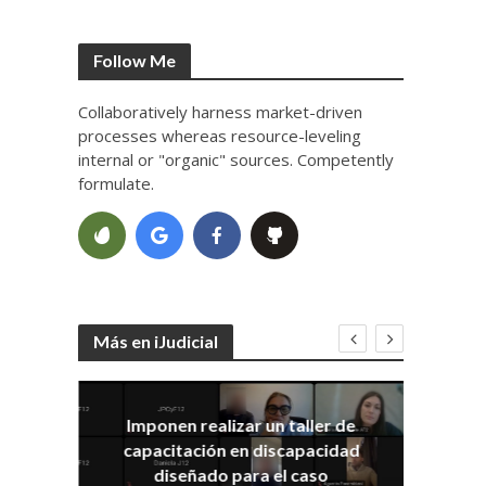
Follow Me
Collaboratively harness market-driven
processes whereas resource-leveling
internal or "organic" sources. Competently
formulate.
Más en iJudicial
Imponen realizar un taller de
E
capacitación en discapacidad
el
IRA
diseñado para el caso
ia