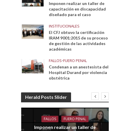
Imponen realizar un taller de
capacitación en discapacidad
diseñado para el caso
INSTITUCIONALES
El CFJ obtuvo la certificación
IRAM 9001:2015 de su proceso
de gestión de las actividades
académicas
FALLOS
•
FUERO PENAL
Condenan a un anestesista del
Hospital Durand por violencia
obstétrica
Herald Posts Slider
FALLOS
FUERO PENAL
Imponen realizar un taller de
dith
E