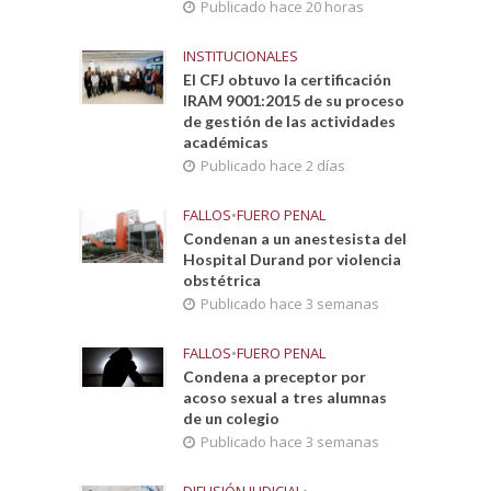
Publicado hace 20 horas
INSTITUCIONALES
El CFJ obtuvo la certificación
IRAM 9001:2015 de su proceso
de gestión de las actividades
académicas
Publicado hace 2 días
FALLOS
•
FUERO PENAL
Condenan a un anestesista del
Hospital Durand por violencia
obstétrica
Publicado hace 3 semanas
FALLOS
•
FUERO PENAL
Condena a preceptor por
acoso sexual a tres alumnas
de un colegio
Publicado hace 3 semanas