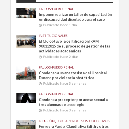
FALLOS
•
FUERO PENAL
Imponen realizar un taller de capacitación
en discapacidad diseñado para el caso
Publicado hace 1 día
INSTITUCIONALES
El CFJ obtuvo la certificación IRAM
9001:2015 de su proceso de gestión de las
actividades académicas
Publicado hace 2 días
FALLOS
•
FUERO PENAL
Condenan a un anestesista del Hospital
Durand por violencia obstétrica
Publicado hace 3 semanas
FALLOS
•
FUERO PENAL
Condena a preceptor por acoso sexual a
tres alumnas de un colegio
Publicado hace 3 semanas
DIFUSIÓN JUDICIAL
•
PROCESOS COLECTIVOS
Ferreyra Pardo, Claudia Eva Edith y otros