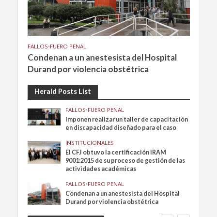
FALLOS
•
FUERO PENAL
Condenan a un anestesista del Hospital
Durand por violencia obstétrica
Herald Posts List
FALLOS
•
FUERO PENAL
Imponen realizar un taller de capacitación
en discapacidad diseñado para el caso
INSTITUCIONALES
El CFJ obtuvo la certificación IRAM
9001:2015 de su proceso de gestión de las
actividades académicas
FALLOS
•
FUERO PENAL
Condenan a un anestesista del Hospital
Durand por violencia obstétrica