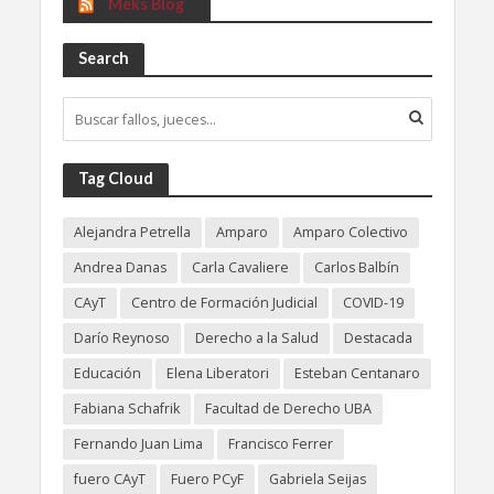
Meks Blog
Search
Tag Cloud
Alejandra Petrella
Amparo
Amparo Colectivo
Andrea Danas
Carla Cavaliere
Carlos Balbín
CAyT
Centro de Formación Judicial
COVID-19
Darío Reynoso
Derecho a la Salud
Destacada
Educación
Elena Liberatori
Esteban Centanaro
Fabiana Schafrik
Facultad de Derecho UBA
Fernando Juan Lima
Francisco Ferrer
fuero CAyT
Fuero PCyF
Gabriela Seijas