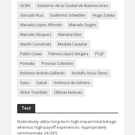
GCBA
Gobierno de la Ciudad de Buenos Aires
Gonzalo Rua
Guillermo Scheibler
Hugo Zuleta
Marcelo López Alfonsín
Marcelo Segón
Marcelo Vázquez
Mariana Díaz
Martín Converset
Medida Cautelar
Pablo Casas
Patricia López Vergara
PCyF
Portada
Proceso Colectivo
Roberto Andrés Gallardo
Rodolfo Ariza Clerici
Sala I
Salud
Violencia de Género
Víctor Trionfetti
Últimas Noticias
Text
Distinctively utilize long-term high-impact total linkage
whereas high-payoff experiences. Appropriately
communicate 24/365.