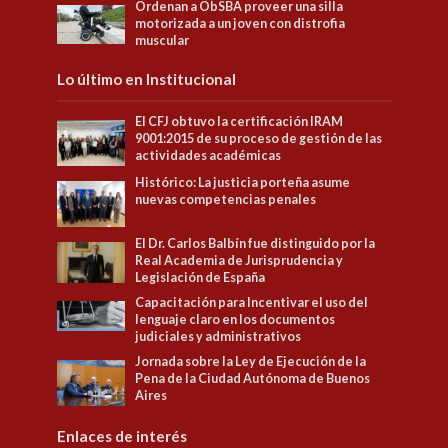
Ordenan a ObSBA proveer una silla
motorizada a un joven con distrofia
muscular
Lo último en Institucional
El CFJ obtuvo la certificación IRAM
9001:2015 de su proceso de gestión de las
actividades académicas
Histórico: La justicia porteña asume
nuevas competencias penales
El Dr. Carlos Balbín fue distinguido por la
Real Academia de Jurisprudencia y
Legislación de España
Capacitación para Incentivar el uso del
lenguaje claro en los documentos
judiciales y administrativos
Jornada sobre la Ley de Ejecución de la
Pena de la Ciudad Autónoma de Buenos
Aires
Enlaces de interés