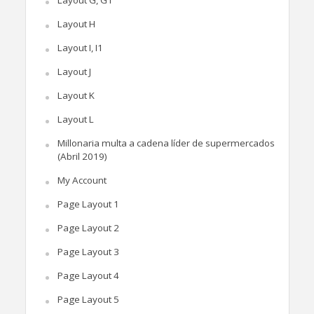
Layout G, G1
Layout H
Layout I, I1
Layout J
Layout K
Layout L
Millonaria multa a cadena líder de supermercados
(Abril 2019)
My Account
Page Layout 1
Page Layout 2
Page Layout 3
Page Layout 4
Page Layout 5