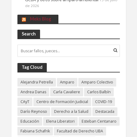
de 2026
Meks Blog
Search
Tag Cloud
Alejandra Petrella
Amparo
Amparo Colectivo
Andrea Danas
Carla Cavaliere
Carlos Balbín
CAyT
Centro de Formación Judicial
COVID-19
Darío Reynoso
Derecho a la Salud
Destacada
Educación
Elena Liberatori
Esteban Centanaro
Fabiana Schafrik
Facultad de Derecho UBA