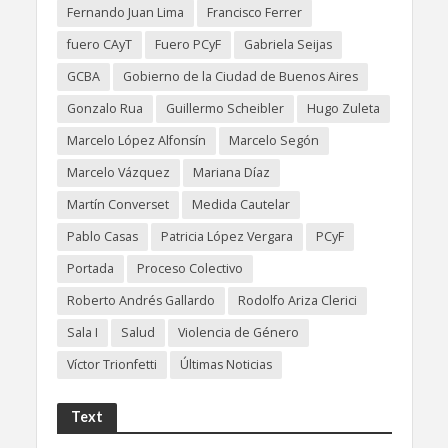
Fernando Juan Lima
Francisco Ferrer
fuero CAyT
Fuero PCyF
Gabriela Seijas
GCBA
Gobierno de la Ciudad de Buenos Aires
Gonzalo Rua
Guillermo Scheibler
Hugo Zuleta
Marcelo López Alfonsín
Marcelo Segón
Marcelo Vázquez
Mariana Díaz
Martín Converset
Medida Cautelar
Pablo Casas
Patricia López Vergara
PCyF
Portada
Proceso Colectivo
Roberto Andrés Gallardo
Rodolfo Ariza Clerici
Sala I
Salud
Violencia de Género
Víctor Trionfetti
Últimas Noticias
Text