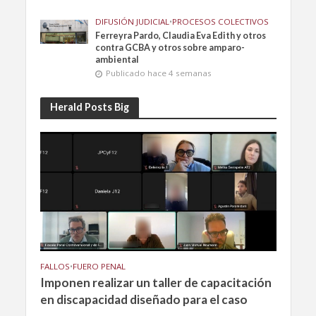
DIFUSIÓN JUDICIAL
•
PROCESOS COLECTIVOS
Ferreyra Pardo, Claudia Eva Edith y otros
contra GCBA y otros sobre amparo-
ambiental
Publicado hace 4 semanas
Herald Posts Big
FALLOS
•
FUERO PENAL
Imponen realizar un taller de capacitación
en discapacidad diseñado para el caso