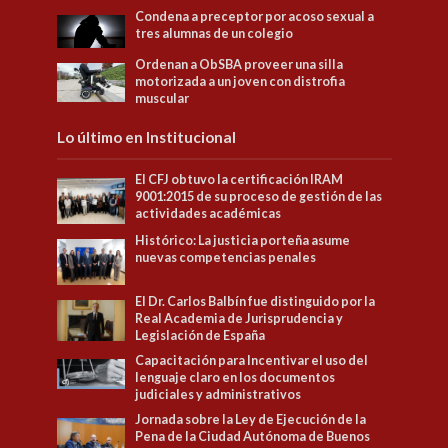
Condena a preceptor por acoso sexual a
tres alumnas de un colegio
Ordenan a ObSBA proveer una silla
motorizada a un joven con distrofia
muscular
Lo último en Institucional
El CFJ obtuvo la certificación IRAM
9001:2015 de su proceso de gestión de las
actividades académicas
Histórico: La justicia porteña asume
nuevas competencias penales
El Dr. Carlos Balbín fue distinguido por la
Real Academia de Jurisprudencia y
Legislación de España
Capacitación para Incentivar el uso del
lenguaje claro en los documentos
judiciales y administrativos
Jornada sobre la Ley de Ejecución de la
Pena de la Ciudad Autónoma de Buenos