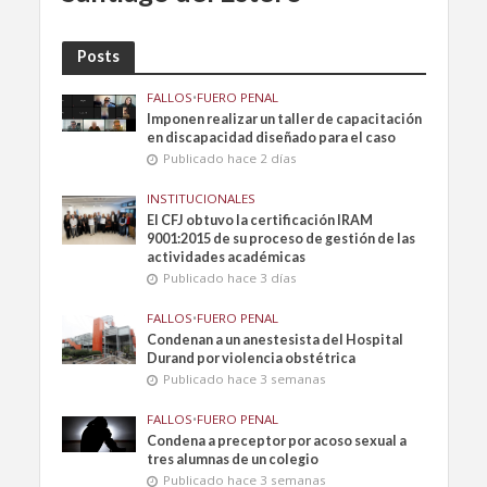
Posts
FALLOS
•
FUERO PENAL
Imponen realizar un taller de capacitación
en discapacidad diseñado para el caso
Publicado hace 2 días
INSTITUCIONALES
El CFJ obtuvo la certificación IRAM
9001:2015 de su proceso de gestión de las
actividades académicas
Publicado hace 3 días
FALLOS
•
FUERO PENAL
Condenan a un anestesista del Hospital
Durand por violencia obstétrica
Publicado hace 3 semanas
FALLOS
•
FUERO PENAL
Condena a preceptor por acoso sexual a
tres alumnas de un colegio
Publicado hace 3 semanas