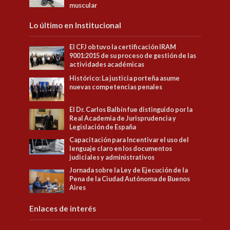
muscular
Lo último en Institucional
El CFJ obtuvo la certificación IRAM
9001:2015 de su proceso de gestión de las
actividades académicas
Histórico: La justicia porteña asume
nuevas competencias penales
El Dr. Carlos Balbín fue distinguido por la
Real Academia de Jurisprudencia y
Legislación de España
Capacitación para Incentivar el uso del
lenguaje claro en los documentos
judiciales y administrativos
Jornada sobre la Ley de Ejecución de la
Pena de la Ciudad Autónoma de Buenos
Aires
Enlaces de interés