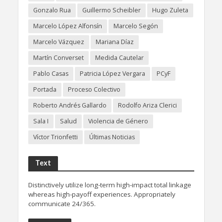
Gonzalo Rua
Guillermo Scheibler
Hugo Zuleta
Marcelo López Alfonsín
Marcelo Segón
Marcelo Vázquez
Mariana Díaz
Martín Converset
Medida Cautelar
Pablo Casas
Patricia López Vergara
PCyF
Portada
Proceso Colectivo
Roberto Andrés Gallardo
Rodolfo Ariza Clerici
Sala I
Salud
Violencia de Género
Víctor Trionfetti
Últimas Noticias
Text
Distinctively utilize long-term high-impact total linkage
whereas high-payoff experiences. Appropriately
communicate 24/365.