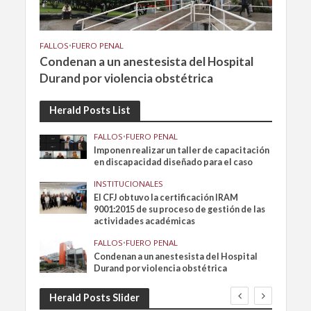
FALLOS
•
FUERO PENAL
Condenan a un anestesista del Hospital
Durand por violencia obstétrica
Herald Posts List
FALLOS
•
FUERO PENAL
Imponen realizar un taller de capacitación
en discapacidad diseñado para el caso
INSTITUCIONALES
El CFJ obtuvo la certificación IRAM
9001:2015 de su proceso de gestión de las
actividades académicas
FALLOS
•
FUERO PENAL
Condenan a un anestesista del Hospital
Durand por violencia obstétrica
Herald Posts Slider