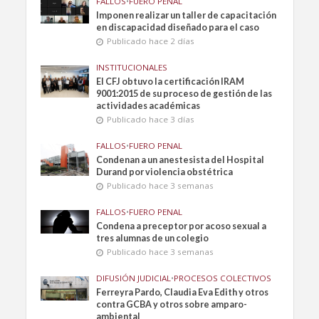
FALLOS
•
FUERO PENAL
Imponen realizar un taller de capacitación
en discapacidad diseñado para el caso
Publicado hace 2 días
INSTITUCIONALES
El CFJ obtuvo la certificación IRAM
9001:2015 de su proceso de gestión de las
actividades académicas
Publicado hace 3 días
FALLOS
•
FUERO PENAL
Condenan a un anestesista del Hospital
Durand por violencia obstétrica
Publicado hace 3 semanas
FALLOS
•
FUERO PENAL
Condena a preceptor por acoso sexual a
tres alumnas de un colegio
Publicado hace 3 semanas
DIFUSIÓN JUDICIAL
•
PROCESOS COLECTIVOS
Ferreyra Pardo, Claudia Eva Edith y otros
contra GCBA y otros sobre amparo-
ambiental