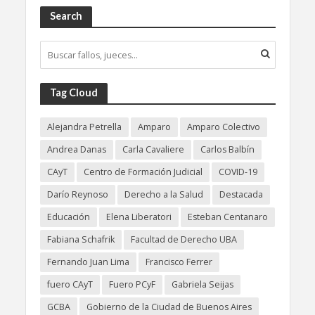
Search
Tag Cloud
Alejandra Petrella
Amparo
Amparo Colectivo
Andrea Danas
Carla Cavaliere
Carlos Balbín
CAyT
Centro de Formación Judicial
COVID-19
Darío Reynoso
Derecho a la Salud
Destacada
Educación
Elena Liberatori
Esteban Centanaro
Fabiana Schafrik
Facultad de Derecho UBA
Fernando Juan Lima
Francisco Ferrer
fuero CAyT
Fuero PCyF
Gabriela Seijas
GCBA
Gobierno de la Ciudad de Buenos Aires