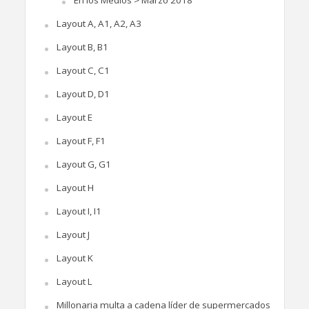
Layout A, A1, A2, A3
Layout B, B1
Layout C, C1
Layout D, D1
Layout E
Layout F, F1
Layout G, G1
Layout H
Layout I, I1
Layout J
Layout K
Layout L
Millonaria multa a cadena líder de supermercados