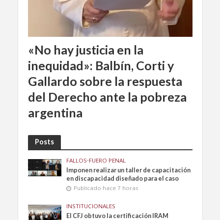
«No hay justicia en la
inequidad»: Balbín, Corti y
Gallardo sobre la respuesta
del Derecho ante la pobreza
argentina
Posts
FALLOS
•
FUERO PENAL
Imponen realizar un taller de capacitación
en discapacidad diseñado para el caso
Publicado hace 7 horas
INSTITUCIONALES
El CFJ obtuvo la certificación IRAM