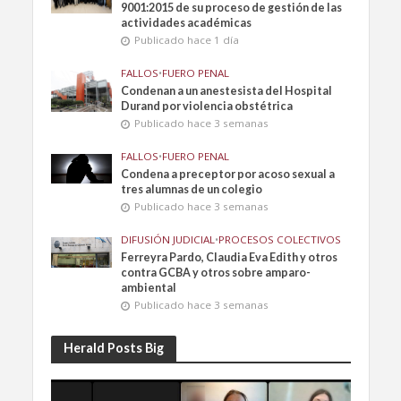
9001:2015 de su proceso de gestión de las
actividades académicas
Publicado hace 1 día
FALLOS
•
FUERO PENAL
Condenan a un anestesista del Hospital
Durand por violencia obstétrica
Publicado hace 3 semanas
FALLOS
•
FUERO PENAL
Condena a preceptor por acoso sexual a
tres alumnas de un colegio
Publicado hace 3 semanas
DIFUSIÓN JUDICIAL
•
PROCESOS COLECTIVOS
Ferreyra Pardo, Claudia Eva Edith y otros
contra GCBA y otros sobre amparo-
ambiental
Publicado hace 3 semanas
Herald Posts Big