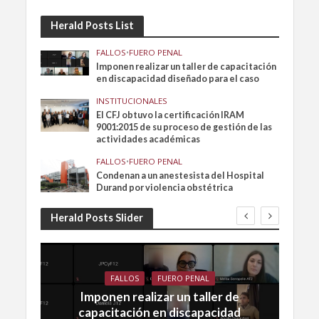
Herald Posts List
FALLOS
•
FUERO PENAL
Imponen realizar un taller de capacitación
en discapacidad diseñado para el caso
INSTITUCIONALES
El CFJ obtuvo la certificación IRAM
9001:2015 de su proceso de gestión de las
actividades académicas
FALLOS
•
FUERO PENAL
Condenan a un anestesista del Hospital
Durand por violencia obstétrica
Herald Posts Slider
FALLOS
FUERO PENAL
Imponen realizar un taller de
capacitación en discapacidad