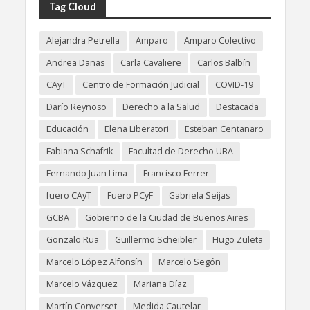
Tag Cloud
Alejandra Petrella
Amparo
Amparo Colectivo
Andrea Danas
Carla Cavaliere
Carlos Balbín
CAyT
Centro de Formación Judicial
COVID-19
Darío Reynoso
Derecho a la Salud
Destacada
Educación
Elena Liberatori
Esteban Centanaro
Fabiana Schafrik
Facultad de Derecho UBA
Fernando Juan Lima
Francisco Ferrer
fuero CAyT
Fuero PCyF
Gabriela Seijas
GCBA
Gobierno de la Ciudad de Buenos Aires
Gonzalo Rua
Guillermo Scheibler
Hugo Zuleta
Marcelo López Alfonsín
Marcelo Segón
Marcelo Vázquez
Mariana Díaz
Martín Converset
Medida Cautelar