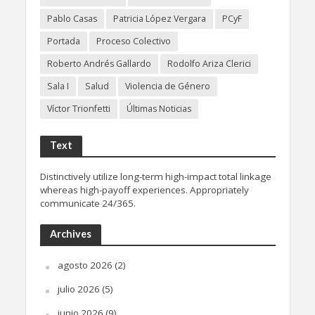
Pablo Casas
Patricia López Vergara
PCyF
Portada
Proceso Colectivo
Roberto Andrés Gallardo
Rodolfo Ariza Clerici
Sala I
Salud
Violencia de Género
Víctor Trionfetti
Últimas Noticias
Text
Distinctively utilize long-term high-impact total linkage
whereas high-payoff experiences. Appropriately
communicate 24/365.
Archives
agosto 2026
(2)
julio 2026
(5)
junio 2026
(9)