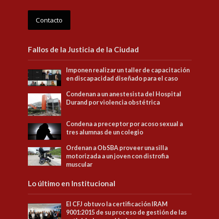
Contacto
Fallos de la Justicia de la Ciudad
Imponen realizar un taller de capacitación
en discapacidad diseñado para el caso
Condenan a un anestesista del Hospital
Durand por violencia obstétrica
Condena a preceptor por acoso sexual a
tres alumnas de un colegio
Ordenan a ObSBA proveer una silla
motorizada a un joven con distrofia
muscular
Lo último en Institucional
El CFJ obtuvo la certificación IRAM
9001:2015 de su proceso de gestión de las