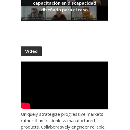
capacitación en discapacidad
os
IRA
diseñado para el caso
Video
Uniquely strategize progressive markets
rather than frictionless manufactured
products. Collaboratively engineer reliable.