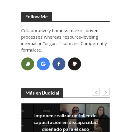
Follow Me
Collaboratively harness market-driven
processes whereas resource-leveling
internal or "organic" sources. Competently
formulate.
Más en iJudicial
Imponen realizar un taller de
E
capacitación en discapacidad
el
IRA
diseñado para el caso
ia