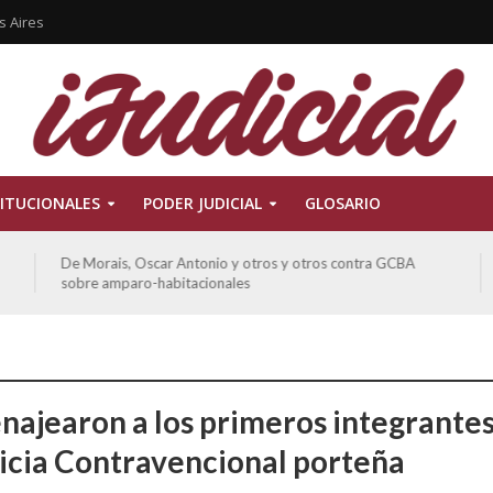
s Aires
ITUCIONALES
PODER JUDICIAL
GLOSARIO
De Morais, Oscar Antonio y otros y otros contra GCBA
sobre amparo-habitacionales
ajearon a los primeros integrantes
sticia Contravencional porteña