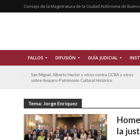
Consejo de la Magistratura de la Ciudad Autónoma de Bueno
FALLOS
DIFUSIÓN
GUÍA JUDICIAL
INST
tros
San Miguel, Alberto Hector y otros contra GCBA y otros
sobre Amparo-Patrimonio Cultural Histórico
Tema: Jorge Enríquez
Homen
la ju