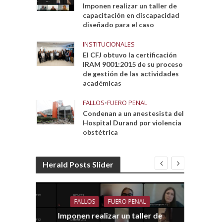
Imponen realizar un taller de
capacitación en discapacidad
diseñado para el caso
INSTITUCIONALES
El CFJ obtuvo la certificación
IRAM 9001:2015 de su proceso
de gestión de las actividades
académicas
FALLOS
•
FUERO PENAL
Condenan a un anestesista del
Hospital Durand por violencia
obstétrica
Herald Posts Slider
FALLOS
FUERO PENAL
Imponen realizar un taller de
dith
E