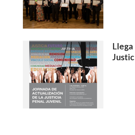
Llega 
Justic