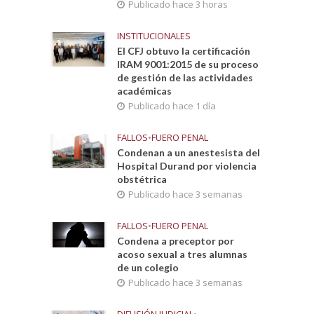
Publicado hace 3 horas
INSTITUCIONALES
El CFJ obtuvo la certificación
IRAM 9001:2015 de su proceso
de gestión de las actividades
académicas
Publicado hace 1 día
FALLOS
•
FUERO PENAL
Condenan a un anestesista del
Hospital Durand por violencia
obstétrica
Publicado hace 3 semanas
FALLOS
•
FUERO PENAL
Condena a preceptor por
acoso sexual a tres alumnas
de un colegio
Publicado hace 3 semanas