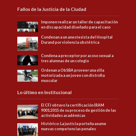
Fallos de la Justicia de la Ciudad
Imponen realizar un taller de capacitación
en discapacidad diseñado para el caso
Condenan a un anestesista del Hospital
Durand por violencia obstétrica
Condena a preceptor por acoso sexual a
tres alumnas de un colegio
Ordenan a ObSBA proveer una silla
motorizada a un joven con distrofia
muscular
Lo último en Institucional
El CFJ obtuvo la certificación IRAM
9001:2015 de su proceso de gestión de las
actividades académicas
Histórico: La justicia porteña asume
nuevas competencias penales