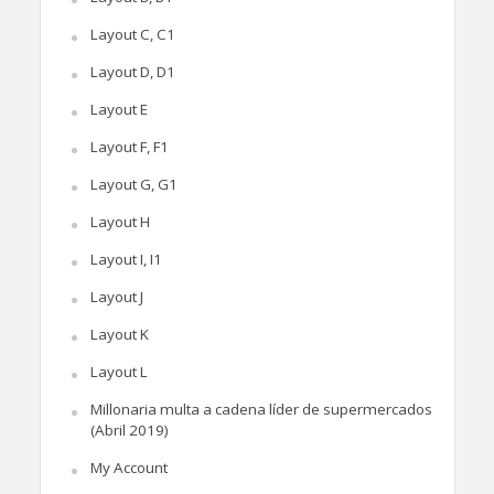
Layout C, C1
Layout D, D1
Layout E
Layout F, F1
Layout G, G1
Layout H
Layout I, I1
Layout J
Layout K
Layout L
Millonaria multa a cadena líder de supermercados
(Abril 2019)
My Account