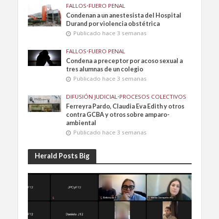
FALLOS
•
FUERO PENAL
Condenan a un anestesista del Hospital
Durand por violencia obstétrica
Publicado hace 3 semanas
FALLOS
•
FUERO PENAL
Condena a preceptor por acoso sexual a
tres alumnas de un colegio
Publicado hace 3 semanas
DIFUSIÓN JUDICIAL
•
PROCESOS COLECTIVOS
Ferreyra Pardo, Claudia Eva Edith y otros
contra GCBA y otros sobre amparo-
ambiental
Publicado hace 3 semanas
Herald Posts Big