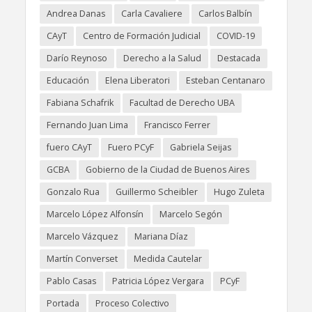
Andrea Danas
Carla Cavaliere
Carlos Balbín
CAyT
Centro de Formación Judicial
COVID-19
Darío Reynoso
Derecho a la Salud
Destacada
Educación
Elena Liberatori
Esteban Centanaro
Fabiana Schafrik
Facultad de Derecho UBA
Fernando Juan Lima
Francisco Ferrer
fuero CAyT
Fuero PCyF
Gabriela Seijas
GCBA
Gobierno de la Ciudad de Buenos Aires
Gonzalo Rua
Guillermo Scheibler
Hugo Zuleta
Marcelo López Alfonsín
Marcelo Segón
Marcelo Vázquez
Mariana Díaz
Martín Converset
Medida Cautelar
Pablo Casas
Patricia López Vergara
PCyF
Portada
Proceso Colectivo