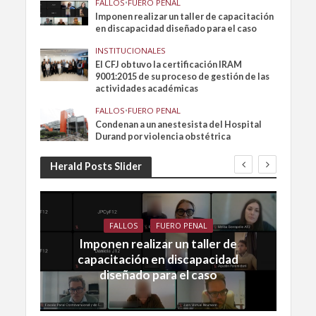
FALLOS
•
FUERO PENAL
Imponen realizar un taller de capacitación
en discapacidad diseñado para el caso
INSTITUCIONALES
El CFJ obtuvo la certificación IRAM
9001:2015 de su proceso de gestión de las
actividades académicas
FALLOS
•
FUERO PENAL
Condenan a un anestesista del Hospital
Durand por violencia obstétrica
Herald Posts Slider
FALLOS
FUERO PENAL
Imponen realizar un taller de
capacitación en discapacidad
diseñado para el caso