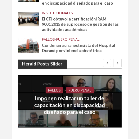
en discapacidad diseñado para el caso
INSTITUCIONALES
El CFJ obtuvo la certificación IRAM
9001:2015 de su proceso de gestión de las
actividades académicas
FALLOS
•
FUERO PENAL
Condenan a un anestesista del Hospital
Durand por violencia obstétrica
Herald Posts Slider
FALLOS
FUERO PENAL
Imponen realizar un taller de
capacitación en discapacidad
diseñado para el caso