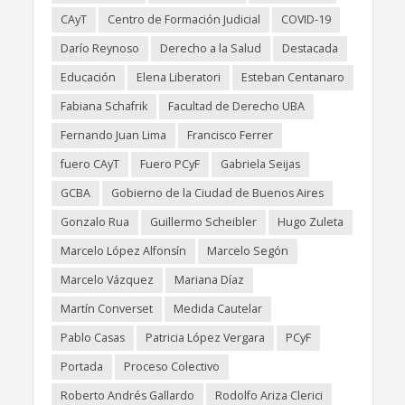
CAyT
Centro de Formación Judicial
COVID-19
Darío Reynoso
Derecho a la Salud
Destacada
Educación
Elena Liberatori
Esteban Centanaro
Fabiana Schafrik
Facultad de Derecho UBA
Fernando Juan Lima
Francisco Ferrer
fuero CAyT
Fuero PCyF
Gabriela Seijas
GCBA
Gobierno de la Ciudad de Buenos Aires
Gonzalo Rua
Guillermo Scheibler
Hugo Zuleta
Marcelo López Alfonsín
Marcelo Segón
Marcelo Vázquez
Mariana Díaz
Martín Converset
Medida Cautelar
Pablo Casas
Patricia López Vergara
PCyF
Portada
Proceso Colectivo
Roberto Andrés Gallardo
Rodolfo Ariza Clerici