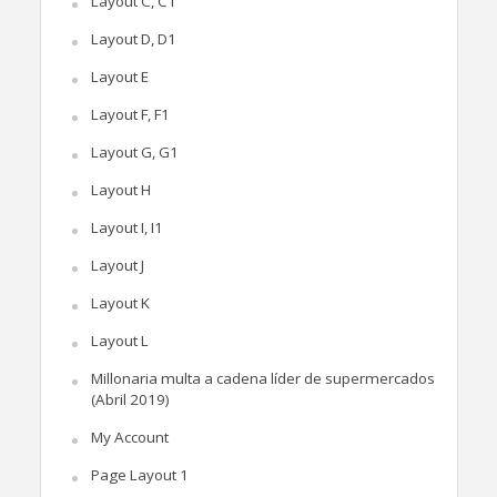
Layout C, C1
Layout D, D1
Layout E
Layout F, F1
Layout G, G1
Layout H
Layout I, I1
Layout J
Layout K
Layout L
Millonaria multa a cadena líder de supermercados
(Abril 2019)
My Account
Page Layout 1