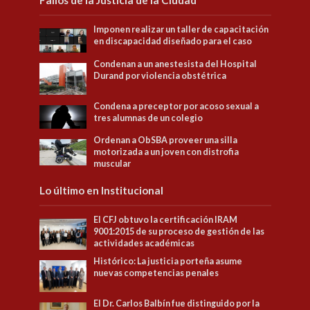
Fallos de la Justicia de la Ciudad
Imponen realizar un taller de capacitación
en discapacidad diseñado para el caso
Condenan a un anestesista del Hospital
Durand por violencia obstétrica
Condena a preceptor por acoso sexual a
tres alumnas de un colegio
Ordenan a ObSBA proveer una silla
motorizada a un joven con distrofia
muscular
Lo último en Institucional
El CFJ obtuvo la certificación IRAM
9001:2015 de su proceso de gestión de las
actividades académicas
Histórico: La justicia porteña asume
nuevas competencias penales
El Dr. Carlos Balbín fue distinguido por la