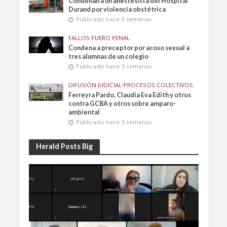
Condenan a un anestesista del Hospital
Durand por violencia obstétrica
Publicado hace 3 semanas
FALLOS
•
FUERO PENAL
Condena a preceptor por acoso sexual a
tres alumnas de un colegio
Publicado hace 3 semanas
DIFUSIÓN JUDICIAL
•
PROCESOS COLECTIVOS
Ferreyra Pardo, Claudia Eva Edith y otros
contra GCBA y otros sobre amparo-
ambiental
Publicado hace 3 semanas
Herald Posts Big