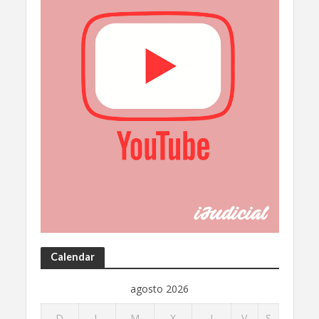
Calendar
agosto 2026
D
L
M
X
J
V
S