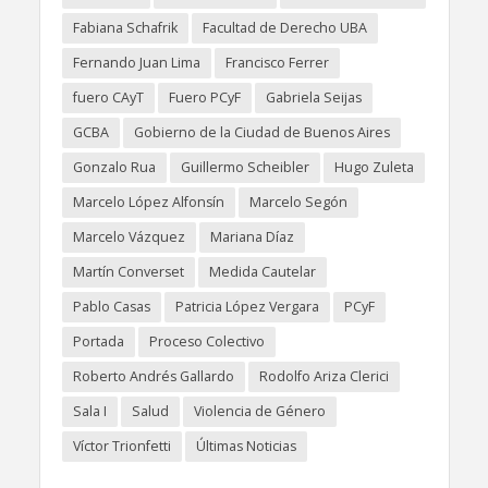
Fabiana Schafrik
Facultad de Derecho UBA
Fernando Juan Lima
Francisco Ferrer
fuero CAyT
Fuero PCyF
Gabriela Seijas
GCBA
Gobierno de la Ciudad de Buenos Aires
Gonzalo Rua
Guillermo Scheibler
Hugo Zuleta
Marcelo López Alfonsín
Marcelo Segón
Marcelo Vázquez
Mariana Díaz
Martín Converset
Medida Cautelar
Pablo Casas
Patricia López Vergara
PCyF
Portada
Proceso Colectivo
Roberto Andrés Gallardo
Rodolfo Ariza Clerici
Sala I
Salud
Violencia de Género
Víctor Trionfetti
Últimas Noticias