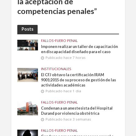
la aceptación de
competencias penales”
Posts
FALLOS
•
FUERO PENAL
Imponen realizar un taller de capacitación
en discapacidad diseñado para el caso
Publicado hace 7 horas
INSTITUCIONALES
El CFJ obtuvo la certificación IRAM
9001:2015 de su proceso de gestión de las
actividades académicas
Publicado hace 1 día
FALLOS
•
FUERO PENAL
Condenan a un anestesista del Hospital
Durand por violencia obstétrica
Publicado hace 3 semanas
FALLOS
•
FUERO PENAL