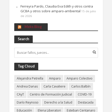
Ferreyra Pardo, Claudia Eva Edith y otros contra
GCBA y otros sobre amparo-ambiental
15 de julio
de 2026
Meks Blog
Search
Tag Cloud
Alejandra Petrella
Amparo
Amparo Colectivo
Andrea Danas
Carla Cavaliere
Carlos Balbín
CAyT
Centro de Formación Judicial
COVID-19
Darío Reynoso
Derecho a la Salud
Destacada
Educación
Elena Liberatori
Esteban Centanaro