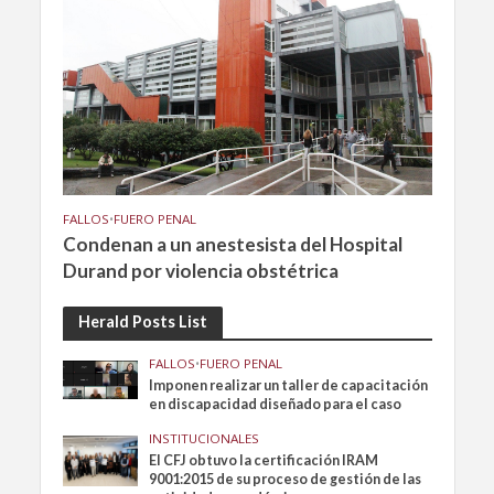
FALLOS
•
FUERO PENAL
Condenan a un anestesista del Hospital
Durand por violencia obstétrica
Herald Posts List
FALLOS
•
FUERO PENAL
Imponen realizar un taller de capacitación
en discapacidad diseñado para el caso
INSTITUCIONALES
El CFJ obtuvo la certificación IRAM
9001:2015 de su proceso de gestión de las