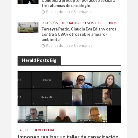
Condena a preceptor por acoso sexual a
tres alumnas de un colegio
Publicado hace 3 semanas
DIFUSIÓN JUDICIAL
•
PROCESOS COLECTIVOS
Ferreyra Pardo, Claudia Eva Edith y otros
contra GCBA y otros sobre amparo-
ambiental
Publicado hace 3 semanas
Herald Posts Big
FALLOS
•
FUERO PENAL
Imponen realizar un taller de capacitación