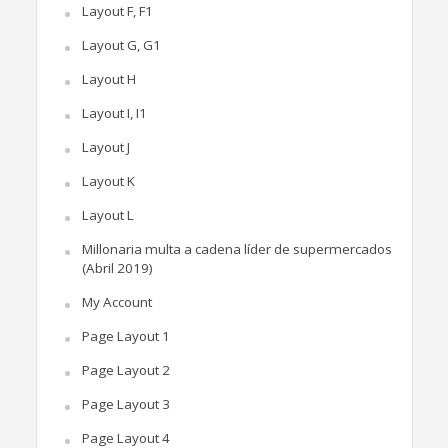
Layout F, F1
Layout G, G1
Layout H
Layout I, I1
Layout J
Layout K
Layout L
Millonaria multa a cadena líder de supermercados
(Abril 2019)
My Account
Page Layout 1
Page Layout 2
Page Layout 3
Page Layout 4