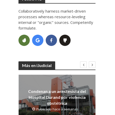
Collaboratively harness market-driven
processes whereas resource-leveling
internal or "organic" sources. Competently
formulate.
Más en iJudicial
Co
dith
os
Condenan a un anestesista del
Hospital Durand por violencia
obstétrica
Publicado hace 3 semanas