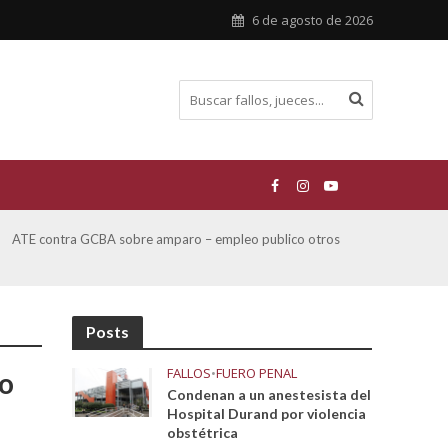
6 de agosto de 2026
ATE contra GCBA sobre amparo – empleo publico otros
San M
sobre
Posts
FALLOS
•
FUERO PENAL
so
Condenan a un anestesista del
Hospital Durand por violencia
obstétrica