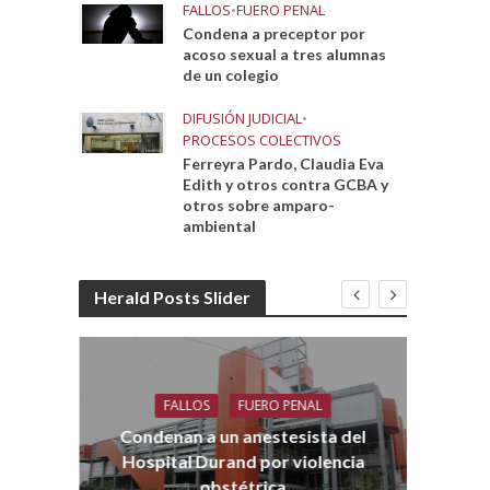
FALLOS
•
FUERO PENAL
Condena a preceptor por
acoso sexual a tres alumnas
de un colegio
DIFUSIÓN JUDICIAL
•
PROCESOS COLECTIVOS
Ferreyra Pardo, Claudia Eva
Edith y otros contra GCBA y
otros sobre amparo-
ambiental
Herald Posts Slider
FALLOS
FUERO PENAL
Co
aro
Condenan a un anestesista del
Hospital Durand por violencia
obstétrica