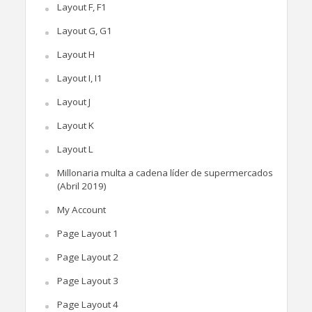
Layout F, F1
Layout G, G1
Layout H
Layout I, I1
Layout J
Layout K
Layout L
Millonaria multa a cadena líder de supermercados
(Abril 2019)
My Account
Page Layout 1
Page Layout 2
Page Layout 3
Page Layout 4