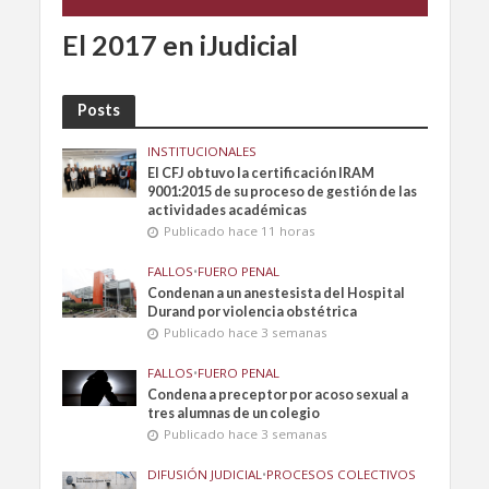
El 2017 en iJudicial
Posts
INSTITUCIONALES
El CFJ obtuvo la certificación IRAM
9001:2015 de su proceso de gestión de las
actividades académicas
Publicado hace 11 horas
FALLOS
•
FUERO PENAL
Condenan a un anestesista del Hospital
Durand por violencia obstétrica
Publicado hace 3 semanas
FALLOS
•
FUERO PENAL
Condena a preceptor por acoso sexual a
tres alumnas de un colegio
Publicado hace 3 semanas
DIFUSIÓN JUDICIAL
•
PROCESOS COLECTIVOS