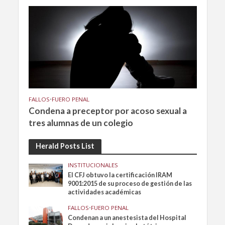
FALLOS
•
FUERO PENAL
Condena a preceptor por acoso sexual a
tres alumnas de un colegio
Herald Posts List
INSTITUCIONALES
El CFJ obtuvo la certificación IRAM
9001:2015 de su proceso de gestión de las
actividades académicas
FALLOS
•
FUERO PENAL
Condenan a un anestesista del Hospital