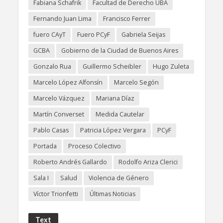
Fabiana Schafrik
Facultad de Derecho UBA
Fernando Juan Lima
Francisco Ferrer
fuero CAyT
Fuero PCyF
Gabriela Seijas
GCBA
Gobierno de la Ciudad de Buenos Aires
Gonzalo Rua
Guillermo Scheibler
Hugo Zuleta
Marcelo López Alfonsín
Marcelo Segón
Marcelo Vázquez
Mariana Díaz
Martín Converset
Medida Cautelar
Pablo Casas
Patricia López Vergara
PCyF
Portada
Proceso Colectivo
Roberto Andrés Gallardo
Rodolfo Ariza Clerici
Sala I
Salud
Violencia de Género
Víctor Trionfetti
Últimas Noticias
Text