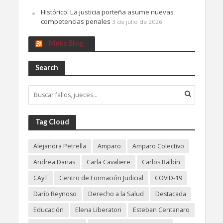
Histórico: La justicia porteña asume nuevas
competencias penales
3 de julio de 2026
Meks Blog
Search
Tag Cloud
Alejandra Petrella
Amparo
Amparo Colectivo
Andrea Danas
Carla Cavaliere
Carlos Balbín
CAyT
Centro de Formación Judicial
COVID-19
Darío Reynoso
Derecho a la Salud
Destacada
Educación
Elena Liberatori
Esteban Centanaro