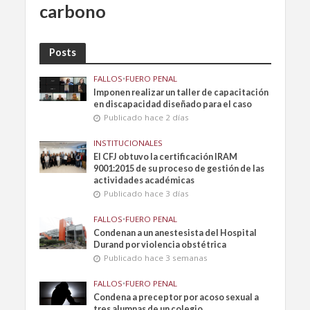
carbono
Posts
FALLOS
•
FUERO PENAL
Imponen realizar un taller de capacitación
en discapacidad diseñado para el caso
Publicado hace 2 días
INSTITUCIONALES
El CFJ obtuvo la certificación IRAM
9001:2015 de su proceso de gestión de las
actividades académicas
Publicado hace 3 días
FALLOS
•
FUERO PENAL
Condenan a un anestesista del Hospital
Durand por violencia obstétrica
Publicado hace 3 semanas
FALLOS
•
FUERO PENAL
Condena a preceptor por acoso sexual a
tres alumnas de un colegio