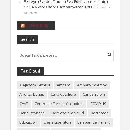
Ferreyra Pardo, Claudia Eva Edith y otros contra
GCBA y otros sobre amparo-ambiental
15 de julio
de 2026
Meks Blog
Search
Tag Cloud
Alejandra Petrella
Amparo
Amparo Colectivo
Andrea Danas
Carla Cavaliere
Carlos Balbín
CAyT
Centro de Formación Judicial
COVID-19
Darío Reynoso
Derecho a la Salud
Destacada
Educación
Elena Liberatori
Esteban Centanaro