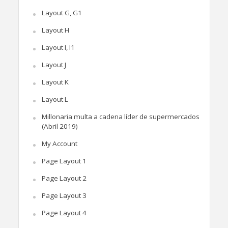
Layout G, G1
Layout H
Layout I, I1
Layout J
Layout K
Layout L
Millonaria multa a cadena líder de supermercados
(Abril 2019)
My Account
Page Layout 1
Page Layout 2
Page Layout 3
Page Layout 4