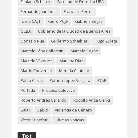
Fabiana Schafrik
Facultad de Derecho UBA
Fernando Juan Lima
Francisco Ferrer
fuero CAyT
Fuero PCyF
Gabriela Seijas
GCBA
Gobierno de la Ciudad de Buenos Aires
Gonzalo Rua
Guillermo Scheibler
Hugo Zuleta
Marcelo López Alfonsín
Marcelo Segón
Marcelo Vázquez
Mariana Díaz
Martín Converset
Medida Cautelar
Pablo Casas
Patricia López Vergara
PCyF
Portada
Proceso Colectivo
Roberto Andrés Gallardo
Rodolfo Ariza Clerici
Sala I
Salud
Violencia de Género
Víctor Trionfetti
Últimas Noticias
Text