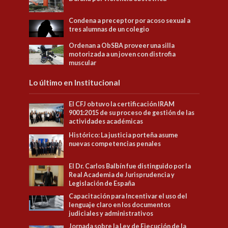
Condena a preceptor por acoso sexual a
tres alumnas de un colegio
Ordenan a ObSBA proveer una silla
motorizada a un joven con distrofia
muscular
Lo último en Institucional
El CFJ obtuvo la certificación IRAM
9001:2015 de su proceso de gestión de las
actividades académicas
Histórico: La justicia porteña asume
nuevas competencias penales
El Dr. Carlos Balbín fue distinguido por la
Real Academia de Jurisprudencia y
Legislación de España
Capacitación para Incentivar el uso del
lenguaje claro en los documentos
judiciales y administrativos
Jornada sobre la Ley de Ejecución de la