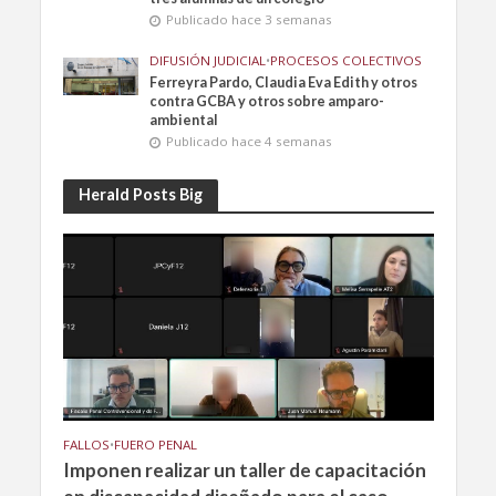
Publicado hace 3 semanas
DIFUSIÓN JUDICIAL
•
PROCESOS COLECTIVOS
Ferreyra Pardo, Claudia Eva Edith y otros
contra GCBA y otros sobre amparo-
ambiental
Publicado hace 4 semanas
Herald Posts Big
FALLOS
•
FUERO PENAL
Imponen realizar un taller de capacitación