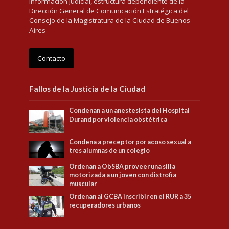
Información Judicial, estructura dependiente de la
Dirección General de Comunicación Estratégica del
Consejo de la Magistratura de la Ciudad de Buenos
Aires
Contacto
Fallos de la Justicia de la Ciudad
Condenan a un anestesista del Hospital
Durand por violencia obstétrica
Condena a preceptor por acoso sexual a
tres alumnas de un colegio
Ordenan a ObSBA proveer una silla
motorizada a un joven con distrofia
muscular
Ordenan al GCBA inscribir en el RUR a 35
recuperadores urbanos