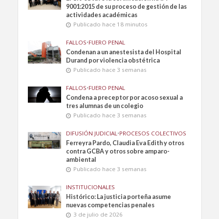
9001:2015 de su proceso de gestión de las
actividades académicas
Publicado hace 18 minutos
FALLOS
•
FUERO PENAL
Condenan a un anestesista del Hospital
Durand por violencia obstétrica
Publicado hace 3 semanas
FALLOS
•
FUERO PENAL
Condena a preceptor por acoso sexual a
tres alumnas de un colegio
Publicado hace 3 semanas
DIFUSIÓN JUDICIAL
•
PROCESOS COLECTIVOS
Ferreyra Pardo, Claudia Eva Edith y otros
contra GCBA y otros sobre amparo-
ambiental
Publicado hace 3 semanas
INSTITUCIONALES
Histórico: La justicia porteña asume
nuevas competencias penales
3 de julio de 2026