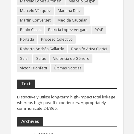
Marcelo López Alfonsín
Marcelo Segón
Marcelo Vázquez
Mariana Díaz
Martín Converset
Medida Cautelar
Pablo Casas
Patricia López Vergara
PCyF
Portada
Proceso Colectivo
Roberto Andrés Gallardo
Rodolfo Ariza Clerici
Sala I
Salud
Violencia de Género
Víctor Trionfetti
Últimas Noticias
Text
Distinctively utilize long-term high-impact total linkage
whereas high-payoff experiences. Appropriately
communicate 24/365.
Archives