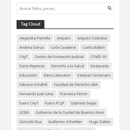
Tag Cloud
Alejandra Petrella
Amparo
Amparo Colectivo
Andrea Danas
Carla Cavaliere
Carlos Balbín
CAyT
Centro de Formación Judicial
COVID-19
Darío Reynoso
Derecho a la Salud
Destacada
Educación
Elena Liberatori
Esteban Centanaro
Fabiana Schafrik
Facultad de Derecho UBA
Fernando Juan Lima
Francisco Ferrer
fuero CAyT
Fuero PCyF
Gabriela Seijas
GCBA
Gobierno de la Ciudad de Buenos Aires
Gonzalo Rua
Guillermo Scheibler
Hugo Zuleta