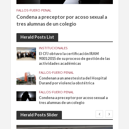
FALLOS
•
FUERO PENAL
Condena a preceptor por acoso sexual a
tres alumnas de un colegio
Herald Posts List
INSTITUCIONALES
El CFJ obtuvo la certificación IRAM
9001:2015 de su proceso de gestión de las
actividades académicas
FALLOS
•
FUERO PENAL
Condenan a un anestesista del Hospital
Durand por violencia obstétrica
FALLOS
•
FUERO PENAL
Condena a preceptor por acoso sexual a
tres alumnas de un colegio
Herald Posts Slider