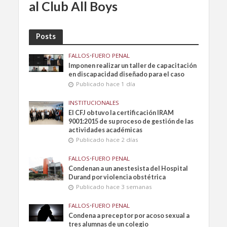
al Club All Boys
Posts
FALLOS
•
FUERO PENAL
Imponen realizar un taller de capacitación
en discapacidad diseñado para el caso
Publicado hace 1 día
INSTITUCIONALES
El CFJ obtuvo la certificación IRAM
9001:2015 de su proceso de gestión de las
actividades académicas
Publicado hace 2 días
FALLOS
•
FUERO PENAL
Condenan a un anestesista del Hospital
Durand por violencia obstétrica
Publicado hace 3 semanas
FALLOS
•
FUERO PENAL
Condena a preceptor por acoso sexual a
tres alumnas de un colegio