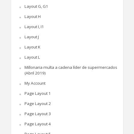
Layout G, G1
Layout H
Layout I, I1
Layout J
Layout K
Layout L
Millonaria multa a cadena líder de supermercados
(Abril 2019)
My Account
Page Layout 1
Page Layout 2
Page Layout 3
Page Layout 4
Page Layout 5