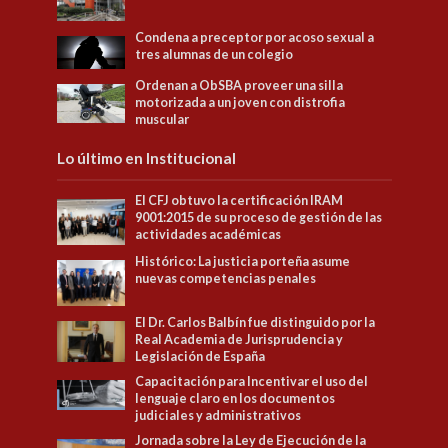
Condena a preceptor por acoso sexual a
tres alumnas de un colegio
Ordenan a ObSBA proveer una silla
motorizada a un joven con distrofia
muscular
Lo último en Institucional
El CFJ obtuvo la certificación IRAM
9001:2015 de su proceso de gestión de las
actividades académicas
Histórico: La justicia porteña asume
nuevas competencias penales
El Dr. Carlos Balbín fue distinguido por la
Real Academia de Jurisprudencia y
Legislación de España
Capacitación para Incentivar el uso del
lenguaje claro en los documentos
judiciales y administrativos
Jornada sobre la Ley de Ejecución de la