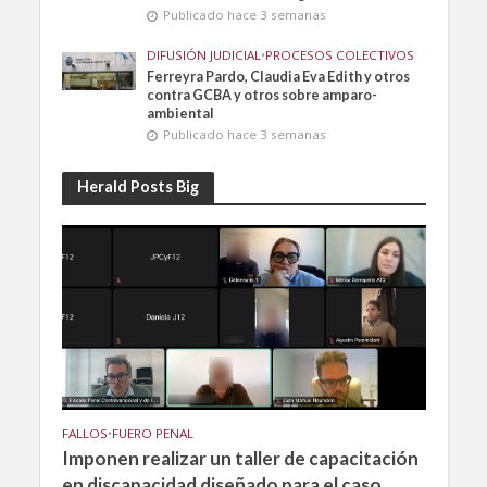
Publicado hace 3 semanas
DIFUSIÓN JUDICIAL
•
PROCESOS COLECTIVOS
Ferreyra Pardo, Claudia Eva Edith y otros
contra GCBA y otros sobre amparo-
ambiental
Publicado hace 3 semanas
Herald Posts Big
FALLOS
•
FUERO PENAL
Imponen realizar un taller de capacitación
en discapacidad diseñado para el caso