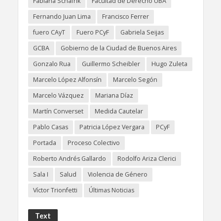
Fabiana Schafrik
Facultad de Derecho UBA
Fernando Juan Lima
Francisco Ferrer
fuero CAyT
Fuero PCyF
Gabriela Seijas
GCBA
Gobierno de la Ciudad de Buenos Aires
Gonzalo Rua
Guillermo Scheibler
Hugo Zuleta
Marcelo López Alfonsín
Marcelo Segón
Marcelo Vázquez
Mariana Díaz
Martín Converset
Medida Cautelar
Pablo Casas
Patricia López Vergara
PCyF
Portada
Proceso Colectivo
Roberto Andrés Gallardo
Rodolfo Ariza Clerici
Sala I
Salud
Violencia de Género
Víctor Trionfetti
Últimas Noticias
Text