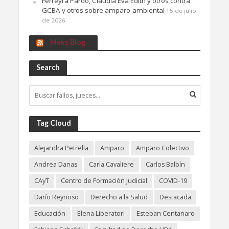
Ferreyra Pardo, Claudia Eva Edith y otros contra
GCBA y otros sobre amparo-ambiental
15 de julio
de 2026
Meks Blog
Search
Tag Cloud
Alejandra Petrella
Amparo
Amparo Colectivo
Andrea Danas
Carla Cavaliere
Carlos Balbín
CAyT
Centro de Formación Judicial
COVID-19
Darío Reynoso
Derecho a la Salud
Destacada
Educación
Elena Liberatori
Esteban Centanaro