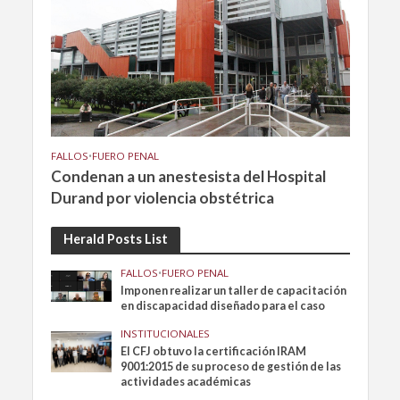
FALLOS
•
FUERO PENAL
Condenan a un anestesista del Hospital
Durand por violencia obstétrica
Herald Posts List
FALLOS
•
FUERO PENAL
Imponen realizar un taller de capacitación
en discapacidad diseñado para el caso
INSTITUCIONALES
El CFJ obtuvo la certificación IRAM
9001:2015 de su proceso de gestión de las
actividades académicas