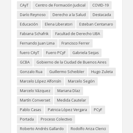
CAyT
Centro de Formación Judicial
COVID-19
Darío Reynoso
Derecho a la Salud
Destacada
Educación
Elena Liberatori
Esteban Centanaro
Fabiana Schafrik
Facultad de Derecho UBA
Fernando Juan Lima
Francisco Ferrer
fuero CAyT
Fuero PCyF
Gabriela Seijas
GCBA
Gobierno de la Ciudad de Buenos Aires
Gonzalo Rua
Guillermo Scheibler
Hugo Zuleta
Marcelo López Alfonsín
Marcelo Segón
Marcelo Vázquez
Mariana Díaz
Martín Converset
Medida Cautelar
Pablo Casas
Patricia López Vergara
PCyF
Portada
Proceso Colectivo
Roberto Andrés Gallardo
Rodolfo Ariza Clerici