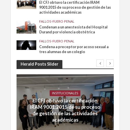
El CFJ obtuvo la certificación IRAM
9001:2015 de su proceso de gestión de las
actividades académicas
FALLOS
•
FUERO PENAL
Condenan a un anestesista del Hospital
Durand por violencia obstétrica
FALLOS
•
FUERO PENAL
Condena a preceptor por acoso sexual a
tres alumnas de un colegio
Herald Posts Slider
INSTITUCIONALES
El CFJ obtuvo la certificación
IRAM 9001:2015 de su proceso
de gestión de las actividades
académicas