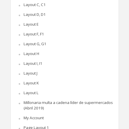
Layout C, C1
Layout D, D1
Layout E
Layout F, F1
Layout G, G1
Layout H
Layout I, I1
Layout J
Layout K
Layout L
Millonaria multa a cadena líder de supermercados
(Abril 2019)
My Account
Page Layout 1