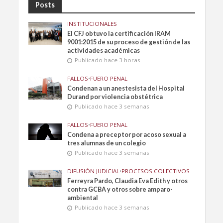
Posts
INSTITUCIONALES
El CFJ obtuvo la certificación IRAM
9001:2015 de su proceso de gestión de las
actividades académicas
Publicado hace 3 horas
FALLOS
•
FUERO PENAL
Condenan a un anestesista del Hospital
Durand por violencia obstétrica
Publicado hace 3 semanas
FALLOS
•
FUERO PENAL
Condena a preceptor por acoso sexual a
tres alumnas de un colegio
Publicado hace 3 semanas
DIFUSIÓN JUDICIAL
•
PROCESOS COLECTIVOS
Ferreyra Pardo, Claudia Eva Edith y otros
contra GCBA y otros sobre amparo-
ambiental
Publicado hace 3 semanas