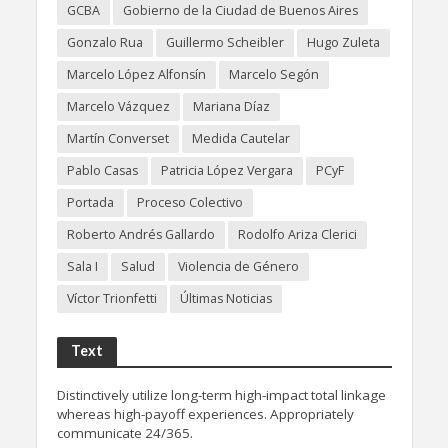
GCBA
Gobierno de la Ciudad de Buenos Aires
Gonzalo Rua
Guillermo Scheibler
Hugo Zuleta
Marcelo López Alfonsín
Marcelo Segón
Marcelo Vázquez
Mariana Díaz
Martín Converset
Medida Cautelar
Pablo Casas
Patricia López Vergara
PCyF
Portada
Proceso Colectivo
Roberto Andrés Gallardo
Rodolfo Ariza Clerici
Sala I
Salud
Violencia de Género
Víctor Trionfetti
Últimas Noticias
Text
Distinctively utilize long-term high-impact total linkage
whereas high-payoff experiences. Appropriately
communicate 24/365.