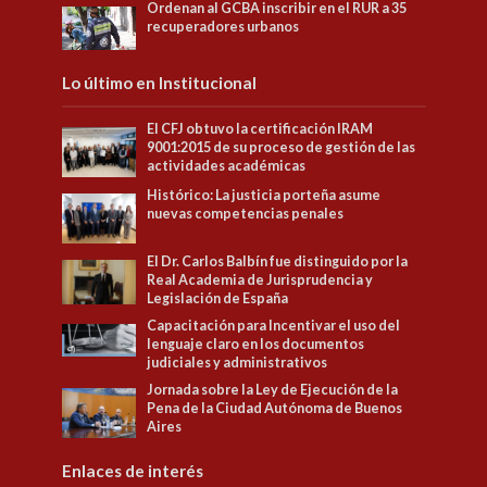
Ordenan al GCBA inscribir en el RUR a 35
recuperadores urbanos
Lo último en Institucional
El CFJ obtuvo la certificación IRAM
9001:2015 de su proceso de gestión de las
actividades académicas
Histórico: La justicia porteña asume
nuevas competencias penales
El Dr. Carlos Balbín fue distinguido por la
Real Academia de Jurisprudencia y
Legislación de España
Capacitación para Incentivar el uso del
lenguaje claro en los documentos
judiciales y administrativos
Jornada sobre la Ley de Ejecución de la
Pena de la Ciudad Autónoma de Buenos
Aires
Enlaces de interés