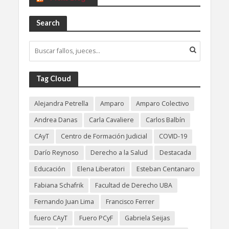
Search
Tag Cloud
Alejandra Petrella
Amparo
Amparo Colectivo
Andrea Danas
Carla Cavaliere
Carlos Balbín
CAyT
Centro de Formación Judicial
COVID-19
Darío Reynoso
Derecho a la Salud
Destacada
Educación
Elena Liberatori
Esteban Centanaro
Fabiana Schafrik
Facultad de Derecho UBA
Fernando Juan Lima
Francisco Ferrer
fuero CAyT
Fuero PCyF
Gabriela Seijas