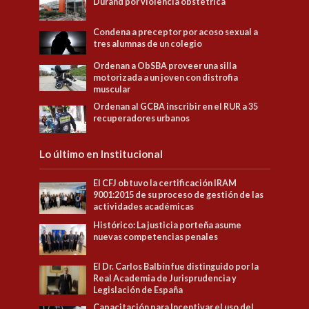
Durand por violencia obstétrica
Condena a preceptor por acoso sexual a
tres alumnas de un colegio
Ordenan a ObSBA proveer una silla
motorizada a un joven con distrofia
muscular
Ordenan al GCBA inscribir en el RUR a 35
recuperadores urbanos
Lo último en Institucional
El CFJ obtuvo la certificación IRAM
9001:2015 de su proceso de gestión de las
actividades académicas
Histórico: La justicia porteña asume
nuevas competencias penales
El Dr. Carlos Balbín fue distinguido por la
Real Academia de Jurisprudencia y
Legislación de España
Capacitación para Incentivar el uso del