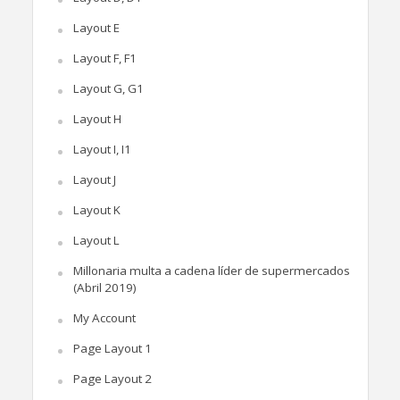
Layout E
Layout F, F1
Layout G, G1
Layout H
Layout I, I1
Layout J
Layout K
Layout L
Millonaria multa a cadena líder de supermercados
(Abril 2019)
My Account
Page Layout 1
Page Layout 2