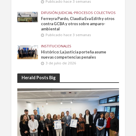
Publicado hace 3 semanas
DIFUSIÓN JUDICIAL
•
PROCESOS COLECTIVOS
Ferreyra Pardo, Claudia Eva Edith y otros
contra GCBA y otros sobre amparo-
ambiental
Publicado hace 3 semanas
INSTITUCIONALES
Histórico: La justicia porteña asume
nuevas competencias penales
3 de julio de 2026
Herald Posts Big