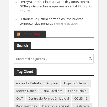
Ferreyra Pardo, Claudia Eva Edith y otros contra
GCBA y otros sobre amparo-ambiental
15 de julio
de 2026
Histórico: La justicia porteña asume nuevas
competencias penales
3 de julio de 2026
Meks Blog
Search
Tag Cloud
Alejandra Petrella
Amparo
Amparo Colectivo
Andrea Danas
Carla Cavaliere
Carlos Balbín
CAyT
Centro de Formación Judicial
COVID-19
Darío Reynoso
Derecho a la Salud
Destacada