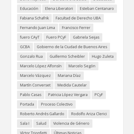
Educación
Elena Liberatori
Esteban Centanaro
Fabiana Schafrik
Facultad de Derecho UBA
Fernando Juan Lima
Francisco Ferrer
fuero CAyT
Fuero PCyF
Gabriela Seijas
GCBA
Gobierno de la Ciudad de Buenos Aires
Gonzalo Rua
Guillermo Scheibler
Hugo Zuleta
Marcelo López Alfonsín
Marcelo Segón
Marcelo Vázquez
Mariana Díaz
Martín Converset
Medida Cautelar
Pablo Casas
Patricia López Vergara
PCyF
Portada
Proceso Colectivo
Roberto Andrés Gallardo
Rodolfo Ariza Clerici
Sala I
Salud
Violencia de Género
Víctor Trionfetti
Últimas Noticias