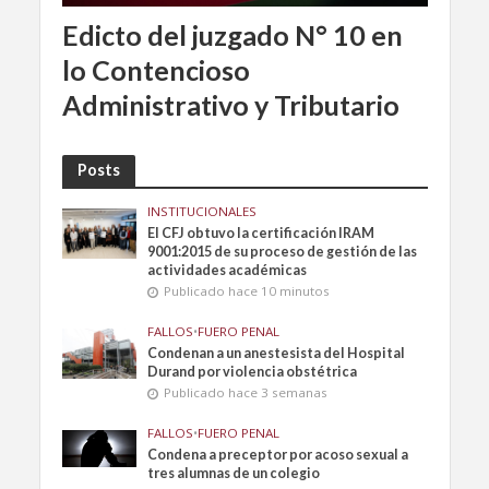
Edicto del juzgado N° 10 en
lo Contencioso
Administrativo y Tributario
Posts
INSTITUCIONALES
El CFJ obtuvo la certificación IRAM
9001:2015 de su proceso de gestión de las
actividades académicas
Publicado hace 10 minutos
FALLOS
•
FUERO PENAL
Condenan a un anestesista del Hospital
Durand por violencia obstétrica
Publicado hace 3 semanas
FALLOS
•
FUERO PENAL
Condena a preceptor por acoso sexual a
tres alumnas de un colegio