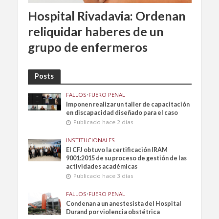
Hospital Rivadavia: Ordenan
reliquidar haberes de un
grupo de enfermeros
Posts
FALLOS
•
FUERO PENAL
Imponen realizar un taller de capacitación
en discapacidad diseñado para el caso
Publicado hace 2 días
INSTITUCIONALES
El CFJ obtuvo la certificación IRAM
9001:2015 de su proceso de gestión de las
actividades académicas
Publicado hace 3 días
FALLOS
•
FUERO PENAL
Condenan a un anestesista del Hospital
Durand por violencia obstétrica