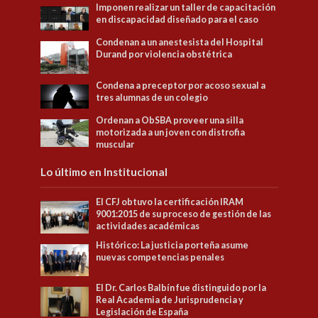
Imponen realizar un taller de capacitación
en discapacidad diseñado para el caso
Condenan a un anestesista del Hospital
Durand por violencia obstétrica
Condena a preceptor por acoso sexual a
tres alumnas de un colegio
Ordenan a ObSBA proveer una silla
motorizada a un joven con distrofia
muscular
Lo último en Institucional
El CFJ obtuvo la certificación IRAM
9001:2015 de su proceso de gestión de las
actividades académicas
Histórico: La justicia porteña asume
nuevas competencias penales
El Dr. Carlos Balbín fue distinguido por la
Real Academia de Jurisprudencia y
Legislación de España