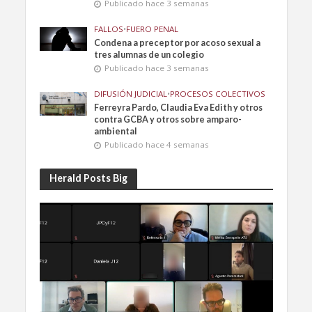
Publicado hace 3 semanas
FALLOS
•
FUERO PENAL
Condena a preceptor por acoso sexual a
tres alumnas de un colegio
Publicado hace 3 semanas
DIFUSIÓN JUDICIAL
•
PROCESOS COLECTIVOS
Ferreyra Pardo, Claudia Eva Edith y otros
contra GCBA y otros sobre amparo-
ambiental
Publicado hace 4 semanas
Herald Posts Big