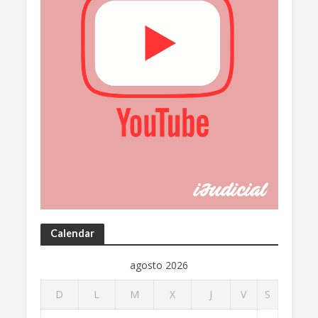
Calendar
agosto 2026
D
L
M
X
J
V
S