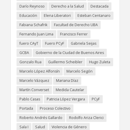
Darío Reynoso
Derecho a la Salud
Destacada
Educación
Elena Liberatori
Esteban Centanaro
Fabiana Schafrik
Facultad de Derecho UBA
Fernando Juan Lima
Francisco Ferrer
fuero CAyT
Fuero PCyF
Gabriela Seijas
GCBA
Gobierno de la Ciudad de Buenos Aires
Gonzalo Rua
Guillermo Scheibler
Hugo Zuleta
Marcelo López Alfonsín
Marcelo Segón
Marcelo Vázquez
Mariana Díaz
Martín Converset
Medida Cautelar
Pablo Casas
Patricia López Vergara
PCyF
Portada
Proceso Colectivo
Roberto Andrés Gallardo
Rodolfo Ariza Clerici
Sala I
Salud
Violencia de Género