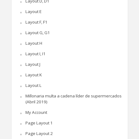
Layout D, D1
Layout E
Layout F, F1
Layout G, G1
Layout H
Layout I, I1
Layout J
Layout K
Layout L
Millonaria multa a cadena líder de supermercados
(Abril 2019)
My Account
Page Layout 1
Page Layout 2