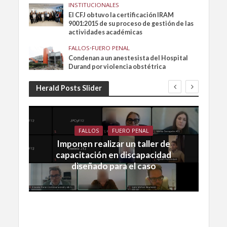
INSTITUCIONALES
El CFJ obtuvo la certificación IRAM
9001:2015 de su proceso de gestión de las
actividades académicas
FALLOS
•
FUERO PENAL
Condenan a un anestesista del Hospital
Durand por violencia obstétrica
Herald Posts Slider
FALLOS
FUERO PENAL
Imponen realizar un taller de
capacitación en discapacidad
diseñado para el caso